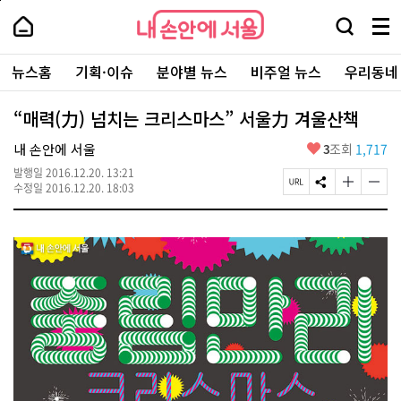
본
페
내
문
이
내
손
검
메
바
지
손
안
색
뉴
로
상
안
주
에
창
전
가
단
에
뉴스홈
기획·이슈
분야별 뉴스
비주얼 뉴스
우리동네
요
서
열
체
기
으
서
서
울
기
보
로
울
비
기
이
-
“매력(力) 넘치는 크리스마스” 서울力 겨울산책
스
동
서
바
울
좋
내 손안에 서울
3
조회
1,717
로
시
아
가
대
발행일
2016.12.20. 13:21
요
기
페
S
글
글
표
수정일
2016.12.20. 18:03
이
N
자
자
소
지
S
크
크
통
U
공
기
기
포
R
유
크
작
털
L
하
게
게
복
기
변
변
사
경
경
하
하
기
기