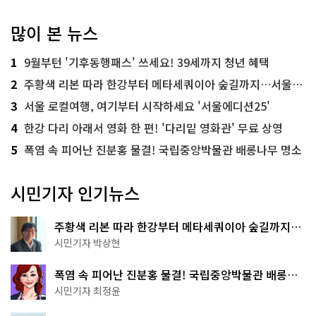
많이 본 뉴스
1
9월부턴 '기후동행패스' 쓰세요! 39세까지 청년 혜택
2
주황색 리본 따라 한강부터 메타세쿼이아 숲길까지…서울둘레길 15코스
3
서울 로컬여행, 여기부터 시작하세요 '서울에디션25'
4
한강 다리 아래서 영화 한 편! '다리밑 영화관' 무료 상영
5
폭염 속 피어난 진분홍 물결! 국립중앙박물관 배롱나무 명소
시민기자 인기뉴스
주황색 리본 따라 한강부터 메타세쿼이아 숲길까지…
서울둘레길 15코스
시민기자 박상현
폭염 속 피어난 진분홍 물결! 국립중앙박물관 배롱나
무 명소
시민기자 최정윤