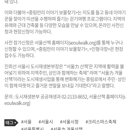
돼 있다.
이와 더불어 <중림만리 이야기 보물찾기>는 지도를 들고 동네 이야기
꾼을 찾아가 미션을 수행하며 즐기는 걷기여행 프로그램이다. 지역의
유래와 근대 건축물 등 다양한 모습을 만날 수 있으며, 온라인 사전신
청과 현장신청이 가능하다.
사전 참가신청은 서울산책 홈페이지(
seoulwalk.org
)를 통해 누구나
신청할 수 있으며, <중림만리 이야기 보물찾기>, <인형극장>은 현장
접수도 가능하다.
진희선 서울시 도시재생본부장은 “‘서울力 산책’은 지역에 활력을 불
어넣기 위하여 지역주민, 상인과 함께하는 축제” 라며 “‘서울力 겨울
산책’이라는 도시재생사업을 통해 변화해가는 중림로에서 주민·상인
이 함께 따뜻하고 즐거운 연말을 보내길 기대한다”라고 말했다.
문의 : 도시재생본부 공공재생과 02-2133-8652, 서울산책 홈페이지(
s
eoulwalk.org
)
기
태
#서울
#서울시
#서울시청
#크리스마스축제
사
그
관
#서울특별시
#서울力 겨울산책