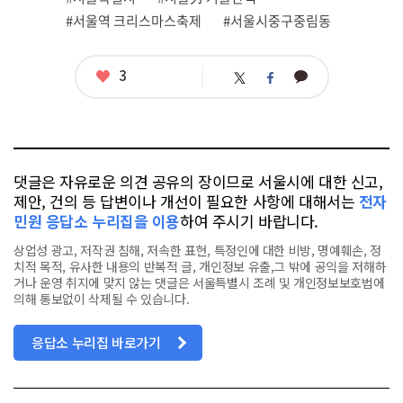
련
#서울역 크리스마스축제
#서울시중구중림동
태
그
좋
3
카
트
페
아
카
위
이
요
오
터
스
톡
북
댓글은 자유로운 의견 공유의 장이므로 서울시에 대한 신고,
제안, 건의 등 답변이나 개선이 필요한 사항에 대해서는
전자
민원 응답소 누리집을 이용
하여 주시기 바랍니다.
상업성 광고, 저작권 침해, 저속한 표현, 특정인에 대한 비방, 명예훼손, 정
치적 목적, 유사한 내용의 반복적 글, 개인정보 유출,그 밖에 공익을 저해하
거나 운영 취지에 맞지 않는 댓글은 서울특별시 조례 및 개인정보보호법에
의해 통보없이 삭제될 수 있습니다.
응답소 누리집 바로가기