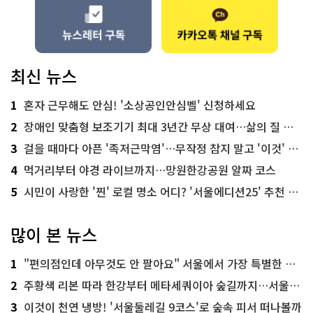
최신 뉴스
1
혼자 근무해도 안심! '소상공인안심벨' 신청하세요
2
장애인 맞춤형 보조기기 최대 3년간 무상 대여…삶의 질 높인다
3
걸을 때마다 아픈 '족저근막염'…무작정 참지 말고 '이것' 해보세요!
4
먹거리부터 야경 라이브까지…망원한강공원 알짜 코스
5
시민이 사랑한 '찐' 로컬 명소 어디? '서울에디션25' 추천 코스
많이 본 뉴스
1
"편의점인데 아무것도 안 팔아요" 서울에서 가장 특별한 편의점의 정체
2
주황색 리본 따라 한강부터 메타세쿼이아 숲길까지…서울둘레길 15코스
3
이것이 천연 냉방! '서울둘레길 9코스'로 숲속 피서 떠나볼까