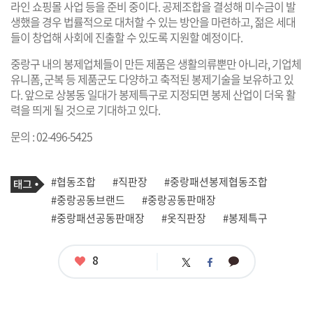
라인 쇼핑몰 사업 등을 준비 중이다. 공제조합을 결성해 미수금이 발
생했을 경우 법률적으로 대처할 수 있는 방안을 마련하고, 젊은 세대
들이 창업해 사회에 진출할 수 있도록 지원할 예정이다.
중랑구 내의 봉제업체들이 만든 제품은 생활의류뿐만 아니라, 기업체
유니폼, 군복 등 제품군도 다양하고 축적된 봉제기술을 보유하고 있
다. 앞으로 상봉동 일대가 봉제특구로 지정되면 봉제 산업이 더욱 활
력을 띄게 될 것으로 기대하고 있다.
문의 : 02-496-5425
기
태
#협동조합
#직판장
#중랑패션봉제협동조합
사
그
관
#중랑공동브랜드
#중랑공동판매장
련
#중랑패션공동판매장
#옷직판장
#봉제특구
태
그
좋
8
카
트
페
아
카
위
이
요
오
터
스
톡
북