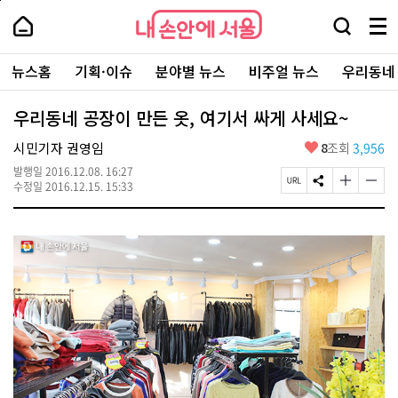
본
페
내
문
이
내
손
검
메
바
지
손
안
색
뉴
로
상
안
주
에
창
전
가
단
에
뉴스홈
기획·이슈
분야별 뉴스
비주얼 뉴스
우리동네
요
서
열
체
기
으
서
서
울
기
보
로
울
비
기
이
-
우리동네 공장이 만든 옷, 여기서 싸게 사세요~
스
동
서
바
울
좋
시민기자 권영임
8
조회
3,956
로
시
아
가
대
발행일
2016.12.08. 16:27
요
기
페
S
글
글
표
수정일
2016.12.15. 15:33
이
N
자
자
소
지
S
크
크
통
U
공
기
기
포
R
유
크
작
털
L
하
게
게
복
기
변
변
사
경
경
하
하
기
기