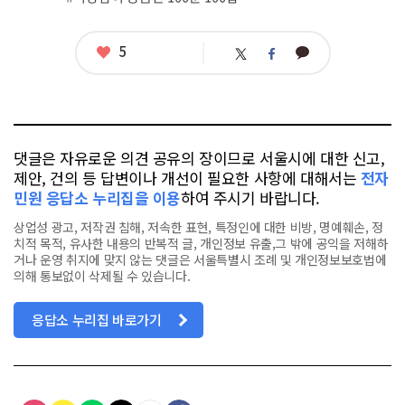
태
그
좋
5
카
트
페
아
카
위
이
요
오
터
스
톡
북
댓글은 자유로운 의견 공유의 장이므로 서울시에 대한 신고,
제안, 건의 등 답변이나 개선이 필요한 사항에 대해서는
전자
민원 응답소 누리집을 이용
하여 주시기 바랍니다.
상업성 광고, 저작권 침해, 저속한 표현, 특정인에 대한 비방, 명예훼손, 정
치적 목적, 유사한 내용의 반복적 글, 개인정보 유출,그 밖에 공익을 저해하
거나 운영 취지에 맞지 않는 댓글은 서울특별시 조례 및 개인정보보호법에
의해 통보없이 삭제될 수 있습니다.
응답소 누리집 바로가기