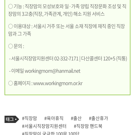
○ 기능 : 직장맘의 모성보호와 일·가족 양립 직장문화 조성 및 직
장맘의 3고충(직장, 가족관계, 개인) 해소 지원 서비스
○ 이용대상 : 서울시 거주 또는 서울 소재 직장에 재직 중인 직장
맘과 그 가족
○ 문의 :
- 서울시직장맘지원센터 02-332-7171 | 다산콜센터 120+5 (직통)
- 이메일
workingmom@hanmail.net
○ 홈페이지 :
www.workingmom.or.kr
기
태
#직장맘
#육아휴직
#출산
#출산휴가
사
그
관
#서울시직장맘지원센터
#직장맘 핸드북
련
#직장맘이 궁금한 100문 100답