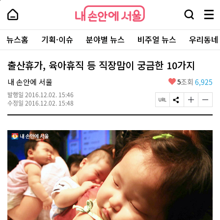
본
페
내
문
이
내
손
검
메
바
지
손
안
색
뉴
로
상
안
주
에
창
전
가
단
에
뉴스홈
기획·이슈
분야별 뉴스
비주얼 뉴스
우리동네
요
서
열
체
기
으
서
서
울
기
보
로
울
비
기
이
-
출산휴가, 육아휴직 등 직장맘이 궁금한 10가지
스
동
서
바
울
좋
내 손안에 서울
5
조회
6,925
로
시
아
가
대
발행일
2016.12.02. 15:46
요
기
페
S
글
글
표
수정일
2016.12.02. 15:48
이
N
자
자
소
지
S
크
크
통
U
공
기
기
포
R
유
크
작
털
L
하
게
게
복
기
변
변
사
경
경
하
하
기
기