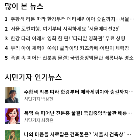
많이 본 뉴스
1
주황색 리본 따라 한강부터 메타세쿼이아 숲길까지…서울둘레길 15코스
2
서울 로컬여행, 여기부터 시작하세요 '서울에디션25'
3
한강 다리 아래서 영화 한 편! '다리밑 영화관' 무료 상영
4
우리 아이 체력이 쑥쑥! 클라이밍 키즈카페·어린이 체력장
5
폭염 속 피어난 진분홍 물결! 국립중앙박물관 배롱나무 명소
시민기자 인기뉴스
주황색 리본 따라 한강부터 메타세쿼이아 숲길까지…
서울둘레길 15코스
시민기자 박상현
폭염 속 피어난 진분홍 물결! 국립중앙박물관 배롱나
무 명소
시민기자 최정윤
나의 마음을 사로잡은 건축물은? '서울시 건축상' 수