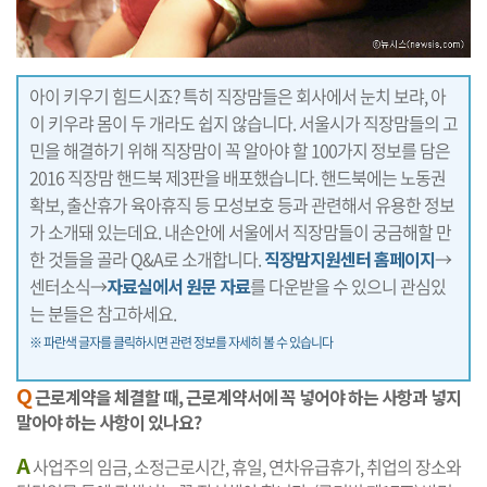
아이 키우기 힘드시죠? 특히 직장맘들은 회사에서 눈치 보랴, 아
이 키우랴 몸이 두 개라도 쉽지 않습니다. 서울시가 직장맘들의 고
민을 해결하기 위해 직장맘이 꼭 알아야 할 100가지 정보를 담은
2016 직장맘 핸드북 제3판을 배포했습니다. 핸드북에는 노동권
확보, 출산휴가 육아휴직 등 모성보호 등과 관련해서 유용한 정보
가 소개돼 있는데요. 내손안에 서울에서 직장맘들이 궁금해할 만
한 것들을 골라 Q&A로 소개합니다.
직장맘지원센터 홈페이지
→
센터소식→
자료실에서 원문 자료
를 다운받을 수 있으니 관심있
는 분들은 참고하세요.
※ 파란색 글자를 클릭하시면 관련 정보를 자세히 볼 수 있습니다
Q
근로계약을 체결할 때, 근로계약서에 꼭 넣어야 하는 사항과 넣지
말아야 하는 사항이 있나요?
A
사업주의 임금, 소정근로시간, 휴일, 연차유급휴가, 취업의 장소와