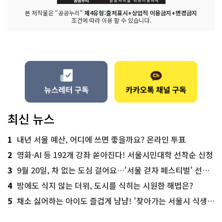
본 저작물은 "공공누리"
제4유형:출처표시+상업적 이용금지+변경금지
조건에 따라 이용 할 수 있습니다.
최신 뉴스
1
내년 서울 예산, 어디에 쓰면 좋을까요? 온라인 투표
2
영화·AI 등 192개 강좌 쏟아진다! 서울시민대학 선착순 신청
3
9월 20일, 차 없는 도심 걸어요…'서울 걷자 페스티벌' 선착순 5천명
4
밤에도 식지 않는 더위, 도시를 식히는 시원한 해법은?
5
채소 싫어하는 아이도 즐겁게 냠냠! '찾아가는 서울시 식생활 교육' 현장