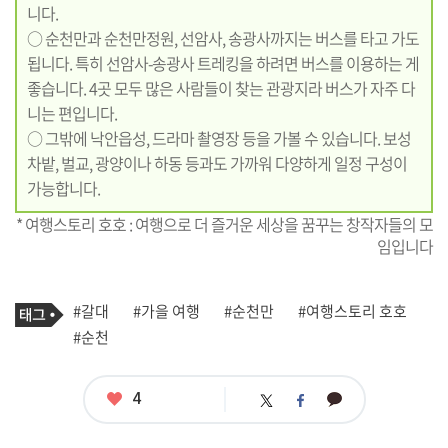
니다.
○ 순천만과 순천만정원, 선암사, 송광사까지는 버스를 타고 가도
됩니다. 특히 선암사-송광사 트레킹을 하려면 버스를 이용하는 게
좋습니다. 4곳 모두 많은 사람들이 찾는 관광지라 버스가 자주 다
니는 편입니다.
○ 그밖에 낙안읍성, 드라마 촬영장 등을 가볼 수 있습니다. 보성
차밭, 벌교, 광양이나 하동 등과도 가까워 다양하게 일정 구성이
가능합니다.
* 여행스토리 호호 : 여행으로 더 즐거운 세상을 꿈꾸는 창작자들의 모
임입니다
기
태
#갈대
#가을 여행
#순천만
#여행스토리 호호
사
그
관
#순천
련
태
그
좋
4
카
트
페
아
카
위
이
요
오
터
스