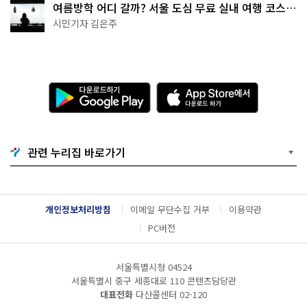
여름방학 어디 갈까? 서울 도심 무료 실내 여행 코스
추천
시민기자 김은주
다
A
운
p
로
p
드
S
하
t
기
o
관련 누리집 바로가기
G
r
o
e
o
에
g
서
l
다
개인정보처리방침
이메일 무단수집 거부
이용약관
e
운
P
로
PC버전
l
드
a
하
y
기
서울특별시청 04524
서울특별시 중구 세종대로 110 콘텐츠담당관
대표전화
다산콜센터
02-120