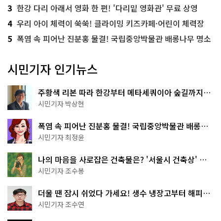
3
한강 다리 아래서 영화 한 편! '다리밑 영화관' 무료 상영
4
우리 아이 체력이 쑥쑥! 클라이밍 키즈카페·어린이 체력장
5
폭염 속 피어난 진분홍 물결! 국립중앙박물관 배롱나무 명소
시민기자 인기뉴스
주황색 리본 따라 한강부터 메타세쿼이아 숲길까지…
서울둘레길 15코스
시민기자 박상현
폭염 속 피어난 진분홍 물결! 국립중앙박물관 배롱나
무 명소
시민기자 최정윤
나의 마음을 사로잡은 건축물은? '서울시 건축상' 수
상작 공개!
시민기자 조수봉
더울 땐 잠시 쉬었다 가세요! 생수 냉장고부터 해피소
·무더위쉼터까지
시민기자 조수연