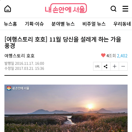
본
페
내
문
이
내
손
검
메
바
지
손
안
색
뉴
로
상
안
주
에
창
전
가
단
에
뉴스홈
기획·이슈
분야별 뉴스
비주얼 뉴스
우리동네
요
서
열
체
기
으
서
서
울
기
보
로
울
비
기
이
-
[여행스토리 호호] 11월 당신을 설레게 하는 가을
스
동
서
풍경
바
울
로
시
가
좋
여행스토리 호호
4
조회
2,402
대
기
아
표
발행일
2016.11.17. 16:00
요
소
페
S
글
글
수정일
2017.03.21. 15:36
통
이
N
자
자
포
지
S
크
크
털
U
공
기
기
R
유
크
작
L
하
게
게
복
기
변
변
사
경
경
하
하
기
기