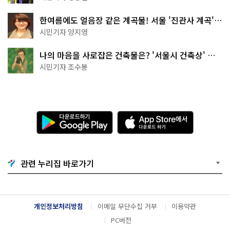
한여름에도 얼음장 같은 계곡물! 서울 '진관사 계곡'이
천국이네~
시민기자 양지영
나의 마음을 사로잡은 건축물은? '서울시 건축상' 수
상작 공개!
시민기자 조수봉
다
A
운
p
로
p
드
S
하
t
기
o
관련 누리집 바로가기
G
r
o
e
o
에
g
서
l
다
개인정보처리방침
이메일 무단수집 거부
이용약관
e
운
P
로
PC버전
l
드