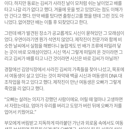
이다. 하지만 동료는 김씨가 사라진 날이 모처럼 쉬는 날이었고 배를
타고 나갈 리가 없다고 했다. 겨울에 옷을 벗고 있었다는 점도 이해가
안 간다고 했다. 만약 배를 탔다면 출항신고를 했을 텐데 그런 것도 아
니었다. 없어졌던 배는 이틀 후 되찾았다고 한다.
그런데 배가 발견된 장소가 공교롭게도 시신이 묻혀있던 그 모래섬이
었다. 우연이라기엔 뭔가 석연치 않았다. 제작진이 전문가와 함께 비
슷한 날씨에서 실험을 해봤더니 놀랍게도 빈 배가 조류에 떠밀려 닿
는 곳이 바로 모래섬이었다. 시신 역시 그렇게 떠밀려 온 것이라면 그
리고 김씨가 배를 타고 나간 것이라면 시신은 바로 김씨가 아닐까?
경찰에선 김양식장에서 사라진 김씨의 가족들을 찾아 나섰고, 목포에
서 여동생이 살고 있다는 것이 파악돼 백골 시신과 여동생의 DNA 대
조작업을 하고 있다고 했다. 제작진이 만난 여동생은 오빠가 그렇게
죽었을 리 없다고 했다.
“오빠는 살려는 의지가 강했던 사람이에요. 어릴 때 얼마나 고생하면
서 자랐는데요. 엄마가 우리를 버리고 도망가 버린 뒤에 오빠가 저를
업어서 키웠어요.”
부모에게 버림받고 지독하게 따라붙던 가난과 외로움 속에서도 여동