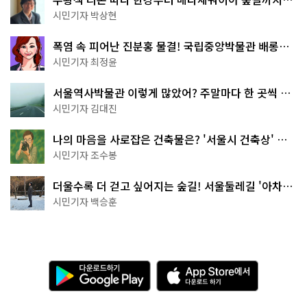
서울둘레길 15코스
시민기자 박상현
폭염 속 피어난 진분홍 물결! 국립중앙박물관 배롱나
무 명소
시민기자 최정윤
서울역사박물관 이렇게 많았어? 주말마다 한 곳씩 떠
나는 역사 산책
시민기자 김대진
나의 마음을 사로잡은 건축물은? '서울시 건축상' 수
상작 공개!
시민기자 조수봉
더울수록 더 걷고 싶어지는 숲길! 서울둘레길 '아차산
코스'
시민기자 백승훈
다
A
운
p
로
p
드
S