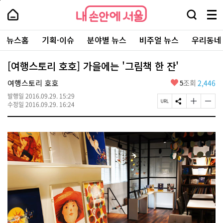
본
페
내
문
이
내
손
검
메
바
지
손
안
색
뉴
로
상
안
주
에
창
전
가
단
에
뉴스홈
기획·이슈
분야별 뉴스
비주얼 뉴스
우리동네
요
서
열
체
기
으
서
서
울
기
보
로
울
비
기
이
-
[여행스토리 호호] 가을에는 '그림책 한 잔'
스
동
서
바
울
좋
여행스토리 호호
5
조회
2,446
로
시
아
가
대
발행일
2016.09.29. 15:29
요
기
페
S
글
글
표
수정일
2016.09.29. 16:24
이
N
자
자
소
지
S
크
크
통
U
공
기
기
포
R
유
크
작
털
L
하
게
게
복
기
변
변
사
경
경
하
하
기
기