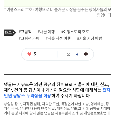
* 여행스토리 호호 : 여행으로 더 즐거운 세상을 꿈꾸는 창작자들의 모
임입니다
기
태
#그림책
#서울 여행
#여행스토리 호호
사
그
관
#그림책 카페
#서울 서점 여행
#서울 서점 탐방
련
태
그
좋
5
카
트
페
아
카
위
이
요
오
터
스
톡
북
댓글은 자유로운 의견 공유의 장이므로 서울시에 대한 신고,
제안, 건의 등 답변이나 개선이 필요한 사항에 대해서는
전자
민원 응답소 누리집을 이용
하여 주시기 바랍니다.
상업성 광고, 저작권 침해, 저속한 표현, 특정인에 대한 비방, 명예훼손, 정
치적 목적, 유사한 내용의 반복적 글, 개인정보 유출,그 밖에 공익을 저해하
거나 운영 취지에 맞지 않는 댓글은 서울특별시 조례 및 개인정보보호법에