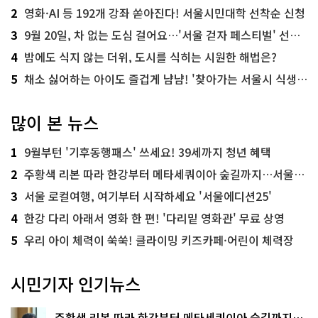
2
영화·AI 등 192개 강좌 쏟아진다! 서울시민대학 선착순 신청
3
9월 20일, 차 없는 도심 걸어요…'서울 걷자 페스티벌' 선착순 5천명
4
밤에도 식지 않는 더위, 도시를 식히는 시원한 해법은?
5
채소 싫어하는 아이도 즐겁게 냠냠! '찾아가는 서울시 식생활 교육' 현장
많이 본 뉴스
1
9월부턴 '기후동행패스' 쓰세요! 39세까지 청년 혜택
2
주황색 리본 따라 한강부터 메타세쿼이아 숲길까지…서울둘레길 15코스
3
서울 로컬여행, 여기부터 시작하세요 '서울에디션25'
4
한강 다리 아래서 영화 한 편! '다리밑 영화관' 무료 상영
5
우리 아이 체력이 쑥쑥! 클라이밍 키즈카페·어린이 체력장
시민기자 인기뉴스
주황색 리본 따라 한강부터 메타세쿼이아 숲길까지…