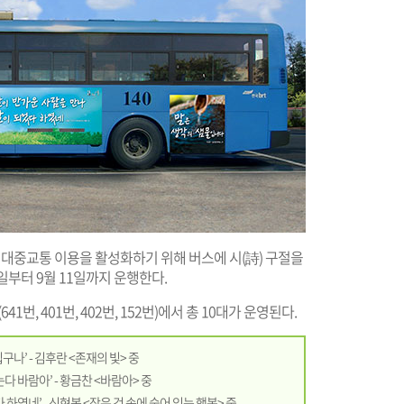
중교통 이용을 활성화하기 위해 버스에 시(詩) 구절을
일부터 9월 11일까지 운행한다.
, 401번, 402번, 152번)에서 총 10대가 운영된다.
나’ - 김후란 <존재의 빛> 중
다 바람아’ - 황금찬 <바람아> 중
하였네’ - 신현봉 <작은 것 속에 숨어 있는 행복> 중