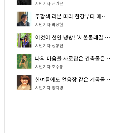
시민기자 권기윤
주황색 리본 따라 한강부터 메타세쿼이아 숲길까지…서울둘레길 15코스
시민기자 박상현
이것이 천연 냉방! '서울둘레길 9코스'로 숲속 피서 떠나볼까
시민기자 정향선
나의 마음을 사로잡은 건축물은? '서울시 건축상' 수상작 공개!
시민기자 조수봉
한여름에도 얼음장 같은 계곡물! 서울 '진관사 계곡'이 천국이네~
시민기자 양지영