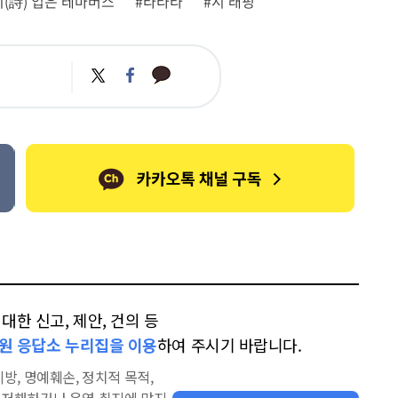
시(詩) 입은 테마버스
#타타타
#시 래핑
카
트
페
카
위
이
오
터
스
톡
북
한 신고, 제안, 건의 등
원 응답소 누리집을 이용
하여 주시기 바랍니다.
방, 명예훼손, 정치적 목적,