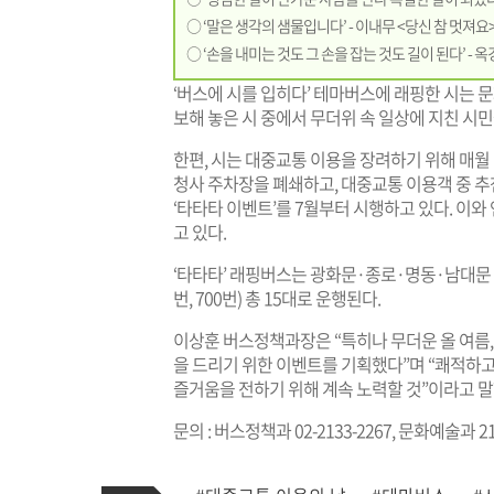
○ ‘말은 생각의 샘물입니다’ - 이내무 <당신 참 멋져요>
○ ‘손을 내미는 것도 그 손을 잡는 것도 길이 된다’ - 
‘버스에 시를 입히다’ 테마버스에 래핑한 시는 문
보해 놓은 시 중에서 무더위 속 일상에 지친 시
한편, 시는 대중교통 이용을 장려하기 위해 매월
청사 주차장을 폐쇄하고, 대중교통 이용객 중 추
‘타타타 이벤트’를 7월부터 시행하고 있다. 이와
고 있다.
‘타타타’ 래핑버스는 광화문·종로·명동·남대문·신촌 
번, 700번) 총 15대로 운행된다.
이상훈 버스정책과장은 “특히나 무더운 올 여름
을 드리기 위한 이벤트를 기획했다”며 “쾌적하고
즐거움을 전하기 위해 계속 노력할 것”이라고 말
문의 : 버스정책과 02-2133-2267, 문화예술과 21
기
태