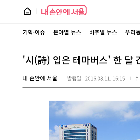
본
페
문
이
뉴
바
지
스
로
상
룸
가
단
뉴
기
으
스
로
기획·이슈
분야별 뉴스
비주얼 뉴스
우리동
주
이
요
동
서
비
스
'시(詩) 입은 테마버스' 한 달 
바
로
가
기
내 손안에 서울
발행일
2016.08.11. 16:15
수