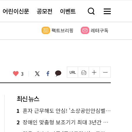
어린이신문
공모전
이벤트
검
메
색
뉴
창
전
열
체
팩트브리핑
레터구독
기
보
기
카
좋
트
페
3
페
인
글
글
카
위
이
아
이
쇄
자
자
오
터
스
요
지
하
크
크
톡
북
U
기
기
기
R
새
크
작
L
창
게
게
최신 뉴스
복
열
변
변
사
림
경
경
하
하
1
혼자 근무해도 안심! '소상공인안심벨' 신청하세요
기
기
2
장애인 맞춤형 보조기기 최대 3년간 무상 대여…삶의 질 높인다