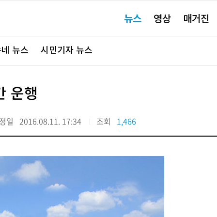
주
뉴스
영상
매거진
요
서
비
스
바
네 뉴스
시민기자 뉴스
로
가
기"
간 운행
정일
2016.08.11. 17:34
조회
1,466