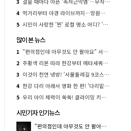
3
걸을 때마다 아픈 '족저근막염'…무작정 참지 말고 '이것' 해보세요!
4
먹거리부터 야경 라이브까지…망원한강공원 알짜 코스
5
시민이 사랑한 '찐' 로컬 명소 어디? '서울에디션25' 추천 코스
많이 본 뉴스
1
"편의점인데 아무것도 안 팔아요" 서울에서 가장 특별한 편의점의 정체
2
주황색 리본 따라 한강부터 메타세쿼이아 숲길까지…서울둘레길 15코스
3
이것이 천연 냉방! '서울둘레길 9코스'로 숲속 피서 떠나볼까
4
한강 다리 아래서 영화 한 편! '다리밑 영화관' 무료 상영
5
우리 아이 체력이 쑥쑥! 클라이밍 키즈카페·어린이 체력장
시민기자 인기뉴스
"편의점인데 아무것도 안 팔아요" 서울에서 가장 특별한 편의점의 정체