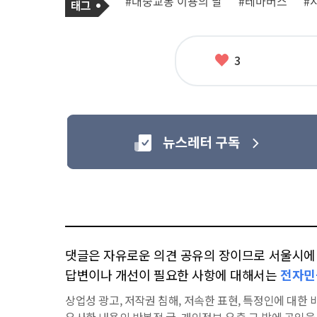
#대중교통 이용의 날
#테마버스
#
사
그
관
련
태
그
좋
3
아
요
댓글은 자유로운 의견 공유의 장이므로 서울시에 대
답변이나 개선이 필요한 사항에 대해서는
전자민
상업성 광고, 저작권 침해, 저속한 표현, 특정인에 대한 비