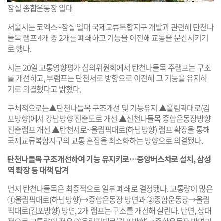
잠실 종합운동장 일대
서울시는 코엑스~잠실 일대 국제교류복합지구 개발과 관련해 탄천나
들목 램프 4개 중 2개를 폐쇄하고 기능을 이전해 교통을 분산시키기
로 했다.
시는 20일 교통영향평가 심의위원회에서 탄천나들목 주램프는 구조
를 개선하고, 부램프는 탄천서로 방향으로 이전해 그 기능을 유지하
기로 의결했다고 밝혔다.
구체적으로는▲탄천나들목 구조개선 및 기능유지 ▲올림픽대로(김
포방향)에서 강남방향 진출도로 개선 ▲신천나들목 종합운동장방향
진출램프 개선 ▲탄천서로~올림픽대로(하남방향) 램프 확장을 통해
국제교류복합지구의 교통 혼잡을 최소화하는 방향으로 의결됐다.
탄천나들목 구조개선하여 기능 유지키로…중앙버스차로 설치, 삼성
역 확장 등 대책 담겨
먼저 탄천나들목은 최종적으로 일부 폐쇄로 결정됐다. 교통량이 많은
①올림픽대로(하남방향)→종합운동장 방면과 ②종합운동장→올림
픽대로(김포방향) 방면, 2개 램프는 구조를 개선해 살린다. 반면, 상대