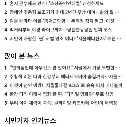
1
혼자 근무해도 안심! '소상공인안심벨' 신청하세요
2
장애인 맞춤형 보조기기 최대 3년간 무상 대여…삶의 질 높인다
3
걸을 때마다 아픈 '족저근막염'…무작정 참지 말고 '이것' 해보세요!
4
먹거리부터 야경 라이브까지…망원한강공원 알짜 코스
5
시민이 사랑한 '찐' 로컬 명소 어디? '서울에디션25' 추천 코스
많이 본 뉴스
1
"편의점인데 아무것도 안 팔아요" 서울에서 가장 특별한 편의점의 정체
2
주황색 리본 따라 한강부터 메타세쿼이아 숲길까지…서울둘레길 15코스
3
이것이 천연 냉방! '서울둘레길 9코스'로 숲속 피서 떠나볼까
4
한강 다리 아래서 영화 한 편! '다리밑 영화관' 무료 상영
5
우리 아이 체력이 쑥쑥! 클라이밍 키즈카페·어린이 체력장
시민기자 인기뉴스