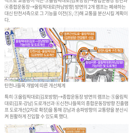
적으로 교통량이 적은 ③올림픽대로(김포방향)→종합운동장 방면과
④종합운동장→올림픽대로(하남방향) 방면의 2개 램프는 폐쇄하는
대신 탄천서측으로 그 기능을 이전(⑤, ⑦)해 교통을 분산시킬 계획이
다.
탄천나들목 개발에 따른 개선체계
특히 ③올림픽대로(김포방향)→종합운동장 방면의 램프는 ⑤올림픽
대로(김포-강남) 도로개선과 ⑥신천나들목의 종합운동장방향 진출램
프 도로개선(2차로 확장)을 통해 강남과 송파방향의 교통량을 분산시
켜 원활하게 진입할 수 있도록 했다.