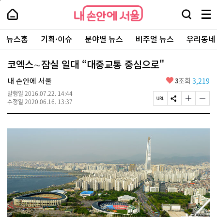
본
페
내
문
이
내
손
검
메
바
지
손
안
색
뉴
로
상
안
주
에
창
전
가
단
에
뉴스홈
기획·이슈
분야별 뉴스
비주얼 뉴스
우리동네
요
서
열
체
기
으
서
서
울
기
보
로
울
비
기
이
-
코엑스∼잠실 일대 “대중교통 중심으로"
스
동
서
바
울
좋
내 손안에 서울
3
조회
3,219
로
시
아
가
대
발행일
2016.07.22. 14:44
요
기
페
S
글
글
표
수정일
2020.06.16. 13:37
이
N
자
자
소
지
S
크
크
통
U
공
기
기
포
R
유
크
작
털
L
하
게
게
복
기
변
변
사
경
경
하
하
기
기