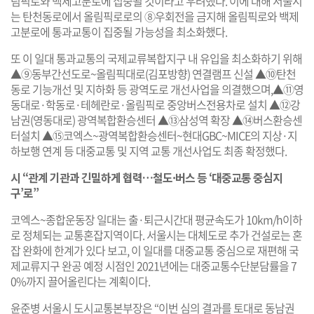
림픽로와 백제고분로에 집중될 것이라고 우려했다. 이에 대해 서울시
는 탄천동로에서 올림픽로로의 ⑧우회전을 금지해 올림픽로와 백제
고분로에 통과교통이 집중될 가능성을 최소화했다.
또 이 일대 통과교통의 국제교류복합지구 내 유입을 최소화하기 위해
▲⑨동부간선도로~올림픽대로(김포방향) 연결램프 신설 ▲⑩탄천
동로 기능개선 및 지하화 등 광역도로 개선사업을 의결했으며,▲⑪영
동대로·학동로·테헤란로·올림픽로 중앙버스전용차로 설치 ▲⑫강
남권(영동대로) 광역복합환승센터 ▲⑬삼성역 확장 ▲⑭버스환승센
터설치 ▲⑮코엑스~광역복합환승센터~현대GBC~MICE의 지상·지
하보행 연계 등 대중교통 및 지역 교통 개선사업도 최종 확정했다.
시 “관계 기관과 긴밀하게 협력…철도·버스 등 ‘대중교통 중심지
구’로”
코엑스~종합운동장 일대는 출·퇴근시간대 평균속도가 10km/h이하
로 정체되는 교통혼잡지역이다. 서울시는 대체도로 추가 건설로는 혼
잡 완화에 한계가 있다 보고, 이 일대를 대중교통 중심으로 재편해 국
제교류지구 완공 예정 시점인 2021년에는 대중교통수단분담률을 7
0%까지 끌어올린다는 계획이다.
윤준병 서울시 도시교통본부장은 “이번 심의 결과를 토대로 동남권