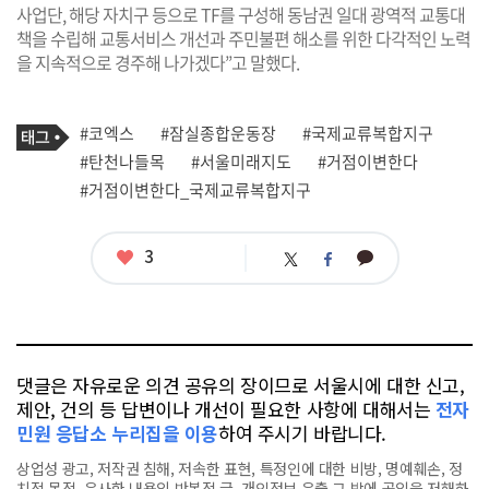
사업단, 해당 자치구 등으로 TF를 구성해 동남권 일대 광역적 교통대
책을 수립해 교통서비스 개선과 주민불편 해소를 위한 다각적인 노력
을 지속적으로 경주해 나가겠다”고 말했다.
기
태
#코엑스
#잠실종합운동장
#국제교류복합지구
사
그
관
#탄천나들목
#서울미래지도
#거점이변한다
련
#거점이변한다_국제교류복합지구
태
그
좋
3
카
트
페
아
카
위
이
요
오
터
스
톡
북
댓글은 자유로운 의견 공유의 장이므로 서울시에 대한 신고,
제안, 건의 등 답변이나 개선이 필요한 사항에 대해서는
전자
민원 응답소 누리집을 이용
하여 주시기 바랍니다.
상업성 광고, 저작권 침해, 저속한 표현, 특정인에 대한 비방, 명예훼손, 정
치적 목적, 유사한 내용의 반복적 글, 개인정보 유출,그 밖에 공익을 저해하