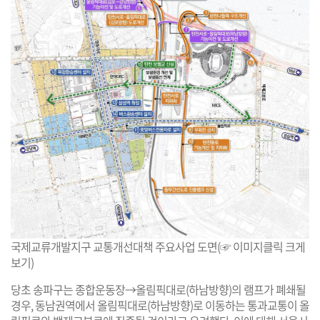
국제교류개발지구 교통개선대책 주요사업 도면(☞ 이미지클릭 크게
보기)
당초 송파구는 종합운동장→올림픽대로(하남방향)의 램프가 폐쇄될
경우, 동남권역에서 올림픽대로(하남방향)로 이동하는 통과교통이 올