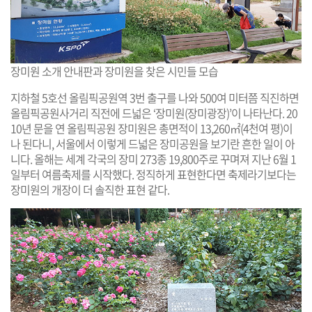
장미원 소개 안내판과 장미원을 찾은 시민들 모습
지하철 5호선 올림픽공원역 3번 출구를 나와 500여 미터쯤 직진하면
올림픽공원사거리 직전에 드넓은 ‘장미원(장미광장)’이 나타난다. 20
10년 문을 연 올림픽공원 장미원은 총면적이 13,260㎡(4천여 평)이
나 된다니, 서울에서 이렇게 드넓은 장미공원을 보기란 흔한 일이 아
니다. 올해는 세계 각국의 장미 273종 19,800주로 꾸며져 지난 6월 1
일부터 여름축제를 시작했다. 정직하게 표현한다면 축제라기보다는
장미원의 개장이 더 솔직한 표현 같다.