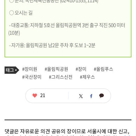
○ 문의: 국민체육진흥공단 (02-410-1555, 1114)
○ 오시는 길
- 대중교통: 지하철 5호선 올림픽공원역 3번 출구 직진 500 미터
(10분)
- 자가용: 올림픽공원 남2문 주차 후 도보 1~2분
기
태
#장미원
#올림픽공원
#장미
#올림푸스
사
그
관
#국산장미
#그리스신전
#제우스
련
태
그
좋
21
카
트
페
아
카
위
이
요
오
터
스
톡
북
댓글은 자유로운 의견 공유의 장이므로 서울시에 대한 신고,