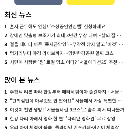
최신 뉴스
1
혼자 근무해도 안심! '소상공인안심벨' 신청하세요
2
장애인 맞춤형 보조기기 최대 3년간 무상 대여…삶의 질 높인다
3
걸을 때마다 아픈 '족저근막염'…무작정 참지 말고 '이것' 해보세요!
4
먹거리부터 야경 라이브까지…망원한강공원 알짜 코스
5
시민이 사랑한 '찐' 로컬 명소 어디? '서울에디션25' 추천 코스
많이 본 뉴스
1
주황색 리본 따라 한강부터 메타세쿼이아 숲길까지…서울둘레길 15코스
2
"편의점인데 아무것도 안 팔아요" 서울에서 가장 특별한 편의점의 정체
3
이것이 천연 냉방! '서울둘레길 9코스'로 숲속 피서 떠나볼까
4
한강 다리 아래서 영화 한 편! '다리밑 영화관' 무료 상영
5
우리 아이 체력이 쑥쑥! 클라이밍 키즈카페·어린이 체력장