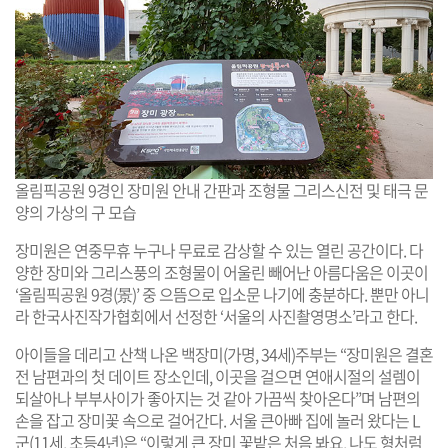
올림픽공원 9경인 장미원 안내 간판과 조형물 그리스신전 및 태극 문
양의 가상의 구 모습
장미원은 연중무휴 누구나 무료로 감상할 수 있는 열린 공간이다. 다
양한 장미와 그리스풍의 조형물이 어울린 빼어난 아름다움은 이곳이
‘올림픽공원 9경(景)’ 중 으뜸으로 입소문 나기에 충분하다. 뿐만 아니
라 한국사진작가협회에서 선정한 ‘서울의 사진촬영명소’라고 한다.
아이들을 데리고 산책 나온 백장미(가명, 34세)주부는 “장미원은 결혼
전 남편과의 첫 데이트 장소인데, 이곳을 걸으면 연애시절의 설렘이
되살아나 부부사이가 좋아지는 것 같아 가끔씩 찾아온다”며 남편의
손을 잡고 장미꽃 속으로 걸어간다. 서울 큰아빠 집에 놀러 왔다는 L
군(11세, 초등4년)은 “이렇게 큰 장미 꽃밭은 처음 봐요, 나도 형처럼