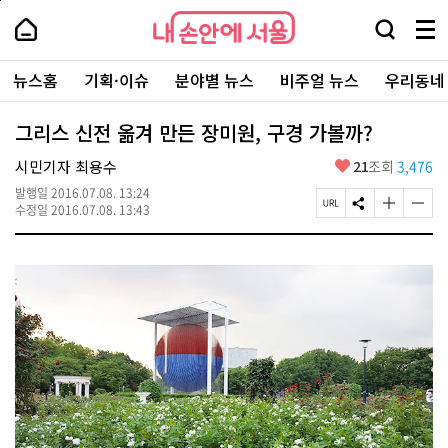
본
페
내
문
이
내
손
검
메
바
지
손
안
색
뉴
로
상
안
주
에
창
전
가
단
에
뉴스홈
기획·이슈
분야별 뉴스
비주얼 뉴스
우리동네
요
서
열
체
기
으
서
서
울
기
보
로
울
비
기
이
-
그리스 신전 옮겨 만든 장미원, 구경 가볼까?
스
동
서
바
울
좋
시민기자 최용수
21
조회
3,476
로
시
아
가
대
발행일
2016.07.08. 13:24
요
기
페
S
글
글
표
수정일
2016.07.08. 13:43
이
N
자
자
소
지
S
크
크
통
U
공
기
기
포
R
유
크
작
털
L
하
게
게
복
기
변
변
사
경
경
하
하
기
기