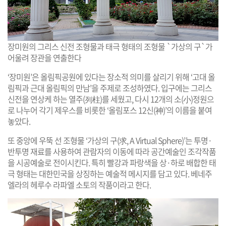
장미원의 그리스 신전 조형물과 태극 형태의 조형물 `가상의 구`가
어울려 장관을 연출한다
‘장미원’은 올림픽공원에 있다는 장소적 의미를 살리기 위해 ‘고대 올
림픽과 근대 올림픽의 만남’을 주제로 조성하였다. 입구에는 그리스
신전을 연상케 하는 열주(列柱)를 세웠고, 다시 12개의 소(小)정원으
로 나누어 각기 제우스를 비롯한 ‘올림포스 12신(神)’의 이름을 붙여
놓았다.
또 중앙에 우뚝 선 조형물 ‘가상의 구(求, A Virtual Sphere)’는 투명·
반투명 재료를 사용하여 관람자의 이동에 따라 공간예술인 조각작품
을 시공예술로 전이시킨다. 특히 빨강과 파랑색을 상·하로 배합한 태
극 형태는 대한민국을 상징하는 예술적 메시지를 담고 있다. 베네주
엘라의 헤루수 라파엘 소토의 작품이라고 한다.