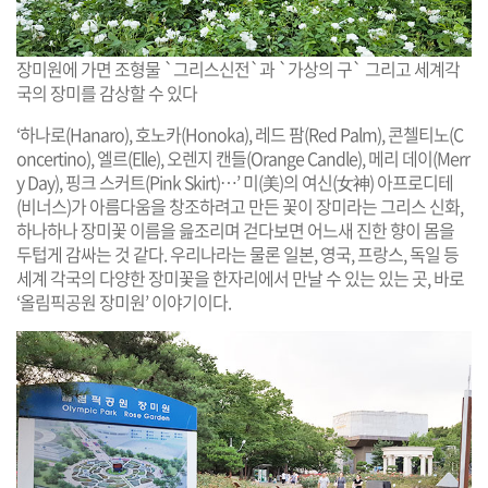
장미원에 가면 조형물 `그리스신전`과 `가상의 구` 그리고 세계각
국의 장미를 감상할 수 있다
‘하나로(Hanaro), 호노카(Honoka), 레드 팜(Red Palm), 콘첼티노(C
oncertino), 엘르(Elle), 오렌지 캔들(Orange Candle), 메리 데이(Merr
y Day), 핑크 스커트(Pink Skirt)…’ 미(美)의 여신(女神) 아프로디테
(비너스)가 아름다움을 창조하려고 만든 꽃이 장미라는 그리스 신화,
하나하나 장미꽃 이름을 읊조리며 걷다보면 어느새 진한 향이 몸을
두텁게 감싸는 것 같다. 우리나라는 물론 일본, 영국, 프랑스, 독일 등
세계 각국의 다양한 장미꽃을 한자리에서 만날 수 있는 있는 곳, 바로
‘올림픽공원 장미원’ 이야기이다.