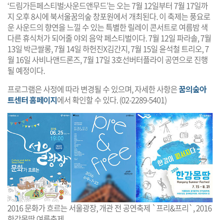
‘드림가든페스티벌:사운드앤무드’는 오는 7월 12일부터 7월 17일까
지 오후 8시에 북서울꿈의숲 창포원에서 개최된다. 이 축제는 풍요로
운 사운드의 향연을 느낄 수 있는 특별한 릴레이 콘서트로 여름밤 색
다른 휴식처가 되어줄 야외 음악 페스티벌이다. 7월 12일 파라솔, 7월
13일 박근쌀롱, 7월 14일 하헌진X김간지, 7월 15일 윤석철 트리오, 7
월 16일 사비나앤드론즈, 7월 17일 3호선버터플라이 공연으로 진행
될 예정이다.
프로그램은 사정에 따라 변경될 수 있으며, 자세한 사항은
꿈의숲아
트센터 홈페이지
에서 확인할 수 있다. (02-2289-5401)
2016 문화가 흐르는 서울광장, 개관 전 공연축제 `프리&프리`, 2016
한강몽땅 여름축제