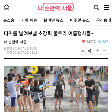
본
페
내
문
이
내
손
검
메
바
지
손
안
색
뉴
로
상
안
주
에
창
전
가
단
에
뉴스홈
기획·이슈
분야별 뉴스
비주얼 뉴스
우리동네
요
서
열
체
기
으
서
서
울
기
보
로
울
비
기
이
-
더위를 날려보낼 초강력 울트라 여름행사들~
스
동
서
바
울
좋
내 손안에 서울
23
조회
10,363
로
시
아
가
대
발행일
2016.07.01. 16:00
요
기
페
S
글
글
표
수정일
2016.07.04. 09:17
이
N
자
자
소
지
S
크
크
통
U
공
기
기
포
R
유
크
작
털
L
하
게
게
복
기
변
변
사
경
경
하
하
기
기