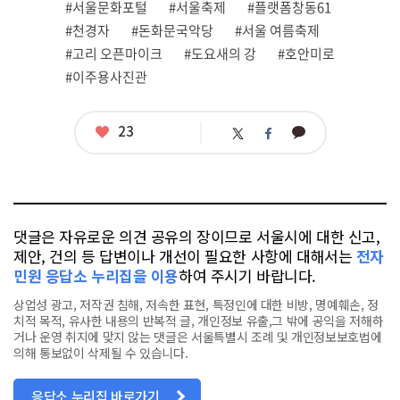
#서울문화포털
#서울축제
#플랫폼창동61
태
그
#천경자
#돈화문국악당
#서울 여름축제
#고리 오픈마이크
#도요새의 강
#호안미로
#이주용사진관
좋
23
카
트
페
아
카
위
이
요
오
터
스
톡
북
댓글은 자유로운 의견 공유의 장이므로 서울시에 대한 신고,
제안, 건의 등 답변이나 개선이 필요한 사항에 대해서는
전자
민원 응답소 누리집을 이용
하여 주시기 바랍니다.
상업성 광고, 저작권 침해, 저속한 표현, 특정인에 대한 비방, 명예훼손, 정
치적 목적, 유사한 내용의 반복적 글, 개인정보 유출,그 밖에 공익을 저해하
거나 운영 취지에 맞지 않는 댓글은 서울특별시 조례 및 개인정보보호법에
의해 통보없이 삭제될 수 있습니다.
응답소 누리집 바로가기