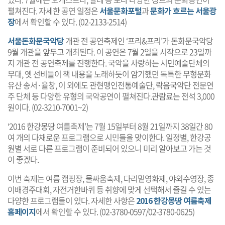
펼쳐진다. 자세한 공연 일정은
서울문화포털
과
문화가 흐르는 서울광
장
에서 확인할 수 있다. (02-2133-2514)
서울돈화문국악당
개관 전 공연축제인 ‘프리&프리’가 돈화문국악당
9월 개관을 앞두고 개최된다. 이 공연은 7월 2일을 시작으로 23일까
지 개관 전 공연축제를 진행한다. 국악을 사랑하는 시민예술단체의
무대, 옛 선비들이 책 내용을 노래하듯이 암기했던 독특한 무형문화
유산 송서·율창, 이 외에도 관현맹인전통예술단, 락음국악단 전문연
주 단체 등 다양한 유형의 국악공연이 펼쳐진다.관람료는 전석 3,000
원이다. (02-3210-7001~2)
‘2016 한강몽땅 여름축제’는 7월 15일부터 8월 21일까지 38일간 80
여 개의 다채로운 프로그램으로 시민들을 맞이한다. 일정별, 한강공
원별 서로 다른 프로그램이 준비되어 있으니 미리 알아보고 가는 것
이 좋겠다.
이번 축제는 여름 캠핑장, 물싸움축제, 다리밑영화제, 야외수영장, 종
이배경주대회, 자전거한바퀴 등 취향에 맞게 선택해서 즐길 수 있는
다양한 프로그램들이 있다. 자세한 사항은
2016 한강몽땅 여름축제
홈페이지
에서 확인할 수 있다. (02-3780-0597/02-3780-0625)