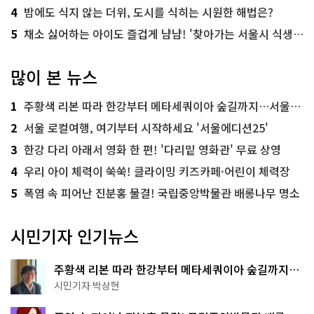
4
밤에도 식지 않는 더위, 도시를 식히는 시원한 해법은?
5
채소 싫어하는 아이도 즐겁게 냠냠! '찾아가는 서울시 식생활 교육' 현장
많이 본 뉴스
1
주황색 리본 따라 한강부터 메타세쿼이아 숲길까지…서울둘레길 15코스
2
서울 로컬여행, 여기부터 시작하세요 '서울에디션25'
3
한강 다리 아래서 영화 한 편! '다리밑 영화관' 무료 상영
4
우리 아이 체력이 쑥쑥! 클라이밍 키즈카페·어린이 체력장
5
폭염 속 피어난 진분홍 물결! 국립중앙박물관 배롱나무 명소
시민기자 인기뉴스
주황색 리본 따라 한강부터 메타세쿼이아 숲길까지…
서울둘레길 15코스
시민기자 박상현