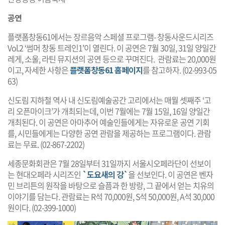
공연
플랫폼창동61에서는 장르음악 스페셜 프로그램- 창동사운드시리즈
Vol.2 ‘썸머 창동 트레인1’이 열린다. 이 공연은 7월 30일, 31일 양일간
레게, 소울, 라틴 뮤지션의 공연 등으로 꾸며진다. 관람료는 20,000원
이고, 자세한 사항은
플랫폼창동61 홈페이지
를 참고하자. (02-993-05
63)
신도림 지하철 역사 내 신도림예술공간 고리에서는 매월 셋째주 ‘고
리 오픈마이크’가 개최되는데, 이번 7월에는 7월 15일, 16일 양일간
개최된다. 이 공연은 아마추어 예술인들에게는 자유로운 공연 기회
를, 시민들에게는 다양한 공연 관람을 제공하는 프로그램이다. 관람
료는 무료. (02-867-2202)
세종문화회관은 7월 28일부터 31일까지 서울시오페라단이 선보이
는 현대오페라 시리즈인
`도요새의 강`
을 선보인다. 이 공연은 벤자
민 브리튼의 원작을 바탕으로 슬픔과 한 방랑, 그 끝에서 얻는 치유의
이야기를 담는다. 관람료는 R석 70,000원, S석 50,000원, A석 30,000
원이다. (02-399-1000)