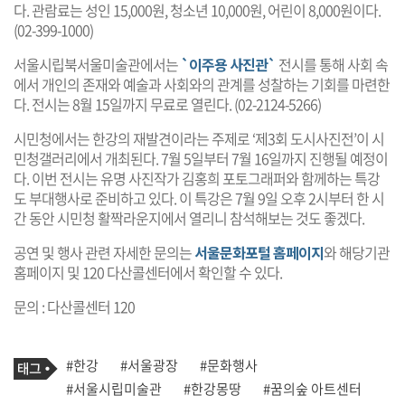
다. 관람료는 성인 15,000원, 청소년 10,000원, 어린이 8,000원이다.
(02-399-1000)
서울시립북서울미술관에서는
`이주용 사진관`
전시를 통해 사회 속
에서 개인의 존재와 예술과 사회와의 관계를 성찰하는 기회를 마련한
다. 전시는 8월 15일까지 무료로 열린다. (02-2124-5266)
시민청에서는 한강의 재발견이라는 주제로 ‘제3회 도시사진전’이 시
민청갤러리에서 개최된다. 7월 5일부터 7월 16일까지 진행될 예정이
다. 이번 전시는 유명 사진작가 김홍희 포토그래퍼와 함께하는 특강
도 부대행사로 준비하고 있다. 이 특강은 7월 9일 오후 2시부터 한 시
간 동안 시민청 활짝라운지에서 열리니 참석해보는 것도 좋겠다.
공연 및 행사 관련 자세한 문의는
서울문화포털 홈페이지
와 해당기관
홈페이지 및 120 다산콜센터에서 확인할 수 있다.
문의 : 다산콜센터 120
기
태
#한강
#서울광장
#문화행사
사
그
관
#서울시립미술관
#한강몽땅
#꿈의숲 아트센터
련