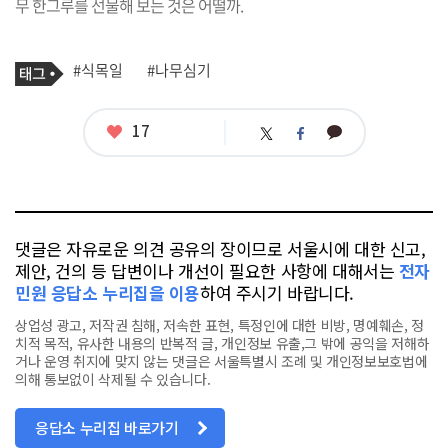
무 한그루를 선물해 보는 것은 어떨까.
기
태
#식목일
#나무심기
사
그
관
련
태
좋
17
카
트
페
그
아
카
위
이
요
오
터
스
톡
북
댓글은 자유로운 의견 공유의 장이므로 서울시에 대한 신고,
제안, 건의 등 답변이나 개선이 필요한 사항에 대해서는
전자
민원 응답소 누리집을 이용
하여 주시기 바랍니다.
상업성 광고, 저작권 침해, 저속한 표현, 특정인에 대한 비방, 명예훼손, 정
치적 목적, 유사한 내용의 반복적 글, 개인정보 유출,그 밖에 공익을 저해하
거나 운영 취지에 맞지 않는 댓글은 서울특별시 조례 및 개인정보보호법에
의해 통보없이 삭제될 수 있습니다.
응답소 누리집 바로가기