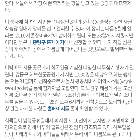
한다. 서울에서 가장 예쁜 축제라는 평을 받고 있는 중랑구 대표축제
다.
이 행사에 참여한 시민들은 다음달 3일과 5일 묵동 중랑천 주변 자연
학습장 일대에 장미를 심고 관리할 수 있다. 이 장미는 다음 5월에 열
리는 ‘2016 서울장미축제’에 참여하게 된다. 오는 28일까지 서울시민
이라면 누구나
중랑구 홈페이지
에서 신청할 수 있다. 내가 직접 심은
장미가 축제의 장에서 아름답게 피어난다는 것만으로도 벌써부터 두
근거린다.
이밖에도 서울 곳곳에서 식목일을 기념한 다양한 나무심기 행사가 열
린다. 강동구 허브천문공원에서 시민 1,000명을 대상으로 하는 행사
는 오는 31일까지 선착순으로 서울시 공공서비스 예약시스템(
yeyak.
seoul.go.kr
)을 통해 참가자를 모집한다. 또 노원구 태릉에서는 ‘조선
왕릉 소나무 심기 행사’가 열린다. 조선왕릉에 내 이름표가 달린 소나
무를 심을 수 있다. 오는 28일 오후 6시까지 선착순으로 모집하며, 신
청 관련 자세한 사항은
홈페이지
를 통해 확인할 수 있다.
식목일이 법정공휴일에서 폐지된 지 10년이 지났지만, 기후변화와 환
경오염으로 인해 나무의 필요성은 점점 더 강조되고 있다. 식목일을
맞아 미래의 지구와 아이들을 위해서 우리 아이 이름으로 된 꽃과 나