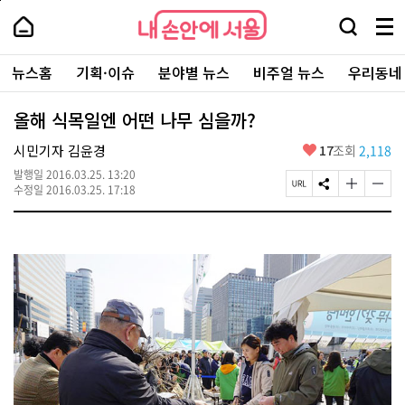
본
페
내
문
이
내
손
검
메
바
지
손
안
색
뉴
로
상
안
주
에
창
전
가
단
에
뉴스홈
기획·이슈
분야별 뉴스
비주얼 뉴스
우리동네
요
서
열
체
기
으
서
서
울
기
보
로
울
비
기
이
-
올해 식목일엔 어떤 나무 심을까?
스
동
서
바
울
좋
시민기자 김윤경
17
조회
2,118
로
시
아
가
대
발행일
2016.03.25. 13:20
요
기
페
S
글
글
표
수정일
2016.03.25. 17:18
이
N
자
자
소
지
S
크
크
통
U
공
기
기
포
R
유
크
작
털
L
하
게
게
복
기
변
변
사
경
경
하
하
기
기