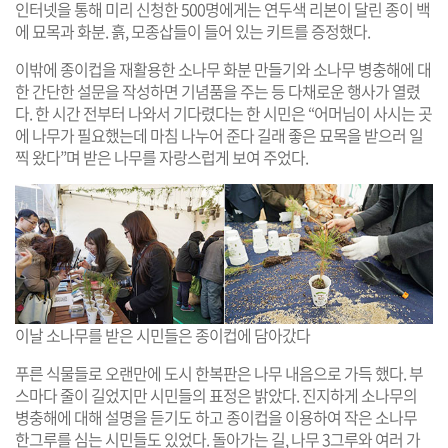
인터넷을 통해 미리 신청한 500명에게는 연두색 리본이 달린 종이 백
에 묘목과 화분. 흙, 모종삽들이 들어 있는 키트를 증정했다.
이밖에 종이컵을 재활용한 소나무 화분 만들기와 소나무 병충해에 대
한 간단한 설문을 작성하면 기념품을 주는 등 다채로운 행사가 열렸
다. 한 시간 전부터 나와서 기다렸다는 한 시민은 “어머님이 사시는 곳
에 나무가 필요했는데 마침 나누어 준다 길래 좋은 묘목을 받으러 일
찍 왔다”며 받은 나무를 자랑스럽게 보여 주었다.
이날 소나무를 받은 시민들은 종이컵에 담아갔다
푸른 식물들로 오랜만에 도시 한복판은 나무 내음으로 가득 했다. 부
스마다 줄이 길었지만 시민들의 표정은 밝았다. 진지하게 소나무의
병충해에 대해 설명을 듣기도 하고 종이컵을 이용하여 작은 소나무
한그루를 심는 시민들도 있었다. 돌아가는 길, 나무 3그루와 여러 가