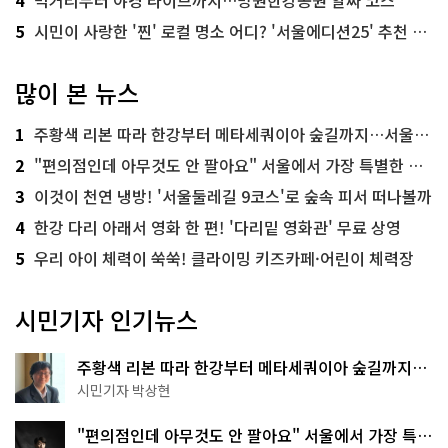
4
먹거리부터 야경 라이브까지…망원한강공원 알짜 코스
5
시민이 사랑한 '찐' 로컬 명소 어디? '서울에디션25' 추천 코스
많이 본 뉴스
1
주황색 리본 따라 한강부터 메타세쿼이아 숲길까지…서울둘레길 15코스
2
"편의점인데 아무것도 안 팔아요" 서울에서 가장 특별한 편의점의 정체
3
이것이 천연 냉방! '서울둘레길 9코스'로 숲속 피서 떠나볼까
4
한강 다리 아래서 영화 한 편! '다리밑 영화관' 무료 상영
5
우리 아이 체력이 쑥쑥! 클라이밍 키즈카페·어린이 체력장
시민기자 인기뉴스
주황색 리본 따라 한강부터 메타세쿼이아 숲길까지…
서울둘레길 15코스
시민기자 박상현
"편의점인데 아무것도 안 팔아요" 서울에서 가장 특별