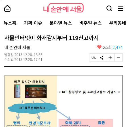
본
페
내
문
이
내
손
검
메
바
지
손
안
색
뉴
로
상
안
주
에
창
전
가
단
에
뉴스홈
기획·이슈
분야별 뉴스
비주얼 뉴스
우리동네
요
서
열
체
기
으
서
서
울
기
보
로
울
비
기
이
-
사물인터넷이 화재감지부터 119신고까지
스
동
서
바
울
좋
내 손안에 서울
0
조회
2,474
로
시
아
가
대
발행일
2015.12.28. 13:36
요
기
페
S
글
글
표
수정일
2015.12.28. 17:41
이
N
자
자
소
지
S
크
크
통
U
공
기
기
포
R
유
크
작
털
L
하
게
게
복
기
변
변
사
경
경
하
하
기
기