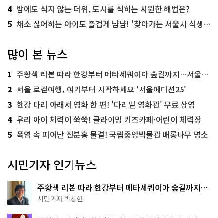
4
밤에도 식지 않는 더위, 도시를 식히는 시원한 해법은?
5
채소 싫어하는 아이도 즐겁게 냠냠! '찾아가는 서울시 식생활 교육' 현장
많이 본 뉴스
1
주황색 리본 따라 한강부터 메타세쿼이아 숲길까지…서울둘레길 15코스
2
서울 로컬여행, 여기부터 시작하세요 '서울에디션25'
3
한강 다리 아래서 영화 한 편! '다리밑 영화관' 무료 상영
4
우리 아이 체력이 쑥쑥! 클라이밍 키즈카페·어린이 체력장
5
폭염 속 피어난 진분홍 물결! 국립중앙박물관 배롱나무 명소
시민기자 인기뉴스
주황색 리본 따라 한강부터 메타세쿼이아 숲길까지…
서울둘레길 15코스
시민기자 박상현