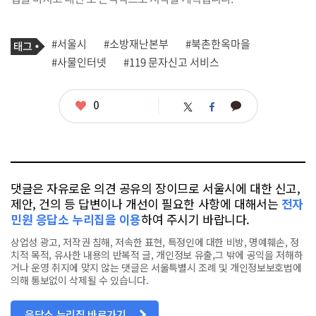
기
태
#서울시
#소방재난본부
#북촌한옥마을
사
그
관
#사물인터넷
#119 문자신고 서비스
련
태
그
좋
0
카
트
페
아
카
위
이
요
오
터
스
톡
북
댓글은 자유로운 의견 공유의 장이므로 서울시에 대한 신고,
제안, 건의 등 답변이나 개선이 필요한 사항에 대해서는
전자
민원 응답소 누리집을 이용
하여 주시기 바랍니다.
상업성 광고, 저작권 침해, 저속한 표현, 특정인에 대한 비방, 명예훼손, 정
치적 목적, 유사한 내용의 반복적 글, 개인정보 유출,그 밖에 공익을 저해하
거나 운영 취지에 맞지 않는 댓글은 서울특별시 조례 및 개인정보보호법에
의해 통보없이 삭제될 수 있습니다.
응답소 누리집 바로가기