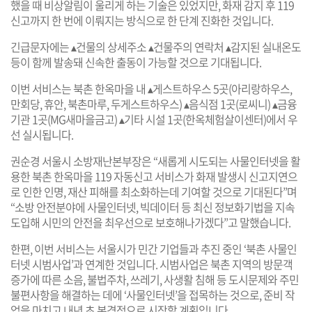
했을 때 비상알림이 울리게 하는 기술은 있었지만, 화재 감지 후 119
신고까지 한 번에 이뤄지는 방식으로 한 단계 진화한 것입니다.
긴급문자에는 ▴건물의 상세주소 ▴건물주의 연락처 ▴감지된 실내온도
등이 함께 발송돼 신속한 출동이 가능할 것으로 기대됩니다.
이번 서비스는 북촌 한옥마을 내 ▴게스트하우스 5곳(아리랑하우스,
만회당, 휴안, 북촌마루, 두게스트하우스) ▴음식점 1곳(로씨니) ▴금융
기관 1곳(MG새마을금고) ▴기타 시설 1곳(한옥체험살이센터)에서 우
선 실시됩니다.
권순경 서울시 소방재난본부장은 “새롭게 시도되는 사물인터넷을 활
용한 북촌 한옥마을 119 자동신고 서비스가 화재 발생시 신고지연으
로 인한 인명, 재산 피해를 최소화하는데 기여할 것으로 기대된다”며
“소방 안전분야에 사물인터넷, 빅데이터 등 최신 정보화기법을 지속
도입해 시민의 안전을 최우선으로 보호해나가겠다”고 말했습니다.
한편, 이번 서비스는 서울시가 민간 기업들과 추진 중인 ‘북촌 사물인
터넷 시범사업’과 연계한 것입니다. 시범사업은 북촌 지역의 방문객
증가에 따른 소음, 불법주차, 쓰레기, 사생활 침해 등 도시문제와 주민
불편사항을 해결하는 데에 ‘사물인터넷’을 접목하는 것으로, 준비 작
업을 마치고 내년 초 본격적으로 시작할 계획입니다.