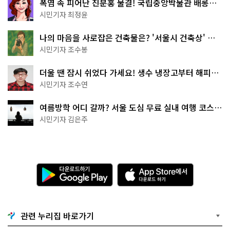
폭염 속 피어난 진분홍 물결! 국립중앙박물관 배롱나
무 명소
시민기자 최정윤
나의 마음을 사로잡은 건축물은? '서울시 건축상' 수
상작 공개!
시민기자 조수봉
더울 땐 잠시 쉬었다 가세요! 생수 냉장고부터 해피소
·무더위쉼터까지
시민기자 조수연
여름방학 어디 갈까? 서울 도심 무료 실내 여행 코스
추천
시민기자 김은주
다
A
운
p
로
p
드
S
하
t
기
o
관련 누리집 바로가기
G
r
o
e