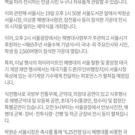
벽을 따라 전시하는 만큼 시민 누구나 자유롭게 관람할 수 있습니다.
이와 관련해 서울시는 19일 오후 1시 50분 서울도서관 앞에서 박원순
서울시장, 이상훈 해병대사령관, 참전용사 등이 참석한 가운데 전시
의 시작을 알리는 제막식을 개최합니다.
이어, 오후 2시 서울광장에서는 해병대사령부가 주관하고 서울시가
후원하는 <제65주년 서울수복 기념식>이 국내·외 주요인사와 시민,
학생 등 2,500여명이 참석한 가운데 열립니다.
특히, 이날 행사의 하이라이트인 해병대의 서울 탈환 및 중앙청 태극
기 게양 재연 행사에서는 태극기를 드론(무인비행장치)이 서울시청
옥상에 있는 국기게양 기수에게 전달하는 퍼포먼스가 펼쳐질 예정입
니다.
식전행사로 국방부 전통무예, 군악대, 의장대 공연이 있고 식후행사
로 해병군악대 및 모듬북 공연, 초대가수(홍경민, 정수라) 및 합창단
특별공연이 있습니다. 오전 9시부터는 서울광장에서 안보사진전, 해
병대 군복·장비·전투식량·건빵 및 적군 군장비 전시 등이 펼쳐집니
다.
박원순 서울시장은 축사를 통해 “6.25전쟁 당시 해병대를 비롯한 국