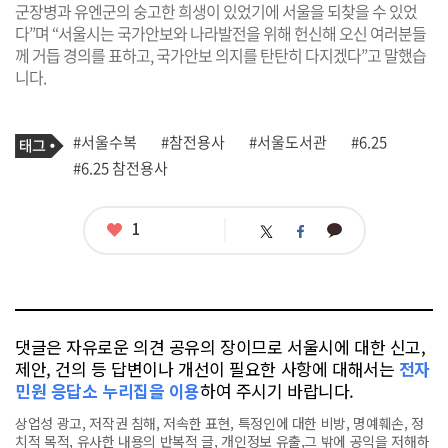
군장병과 유엔군의 숭고한 희생이 있었기에 서울을 되찾을 수 있었
다”며 “서울시는 국가안보와 나라발전을 위해 헌신해 오신 여러분들
께 거듭 경의를 표하고, 국가안보 의지를 탄탄히 다지겠다”고 말했습
니다.
기
태
#서울수복
#참전용사
#서울도서관
#6.25
사
그
관
#6.25 참전용사
련
태
그
좋
1
카
트
페
아
카
위
이
요
오
터
스
톡
북
댓글은 자유로운 의견 공유의 장이므로 서울시에 대한 신고,
제안, 건의 등 답변이나 개선이 필요한 사항에 대해서는
전자
민원 응답소 누리집을 이용
하여 주시기 바랍니다.
상업성 광고, 저작권 침해, 저속한 표현, 특정인에 대한 비방, 명예훼손, 정
치적 목적, 유사한 내용의 반복적 글, 개인정보 유출,그 밖에 공익을 저해하