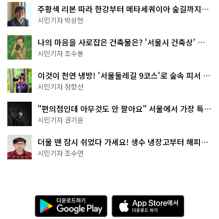
주황색 리본 따라 한강부터 메타세쿼이아 숲길까지…
서울둘레길 15코스
시민기자 박상현
나의 마음을 사로잡은 건축물은? '서울시 건축상' 수
상작 공개!
시민기자 조수봉
이것이 천연 냉방! '서울둘레길 9코스'로 숲속 피서 떠
나볼까
시민기자 정향선
"편의점인데 아무것도 안 팔아요" 서울에서 가장 특별
한 편의점의 정체
시민기자 권기윤
더울 땐 잠시 쉬었다 가세요! 생수 냉장고부터 해피소
·무더위쉼터까지
시민기자 조수연
다
A
운
p
로
p