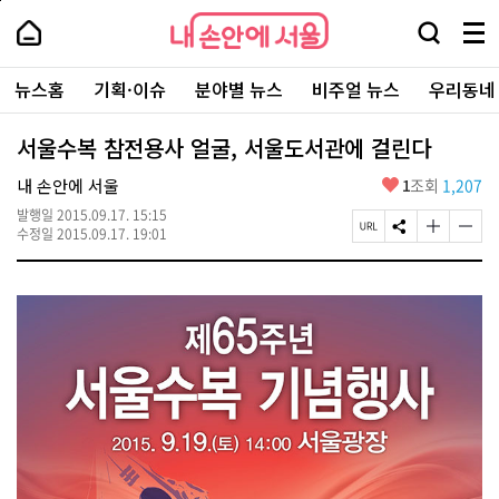
본
페
내
문
이
내
손
검
메
바
지
손
안
색
뉴
로
상
안
주
에
창
전
가
단
에
뉴스홈
기획·이슈
분야별 뉴스
비주얼 뉴스
우리동네
요
서
열
체
기
으
서
서
울
기
보
로
울
비
기
이
-
서울수복 참전용사 얼굴, 서울도서관에 걸린다
스
동
서
바
울
좋
내 손안에 서울
1
조회
1,207
로
시
아
가
대
발행일
2015.09.17. 15:15
요
기
페
S
글
글
표
수정일
2015.09.17. 19:01
이
N
자
자
소
지
S
크
크
통
U
공
기
기
포
R
유
크
작
털
L
하
게
게
복
기
변
변
사
경
경
하
하
기
기