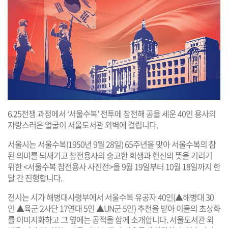
6.25전쟁 과정에서 ‘서울수복’ 전투에 참전해 공을 세운 40인 용사의
자랑스러운 얼굴이 서울도서관 외벽에 걸립니다.
서울시는 서울수복(1950년 9월 28일) 65주년을 맞아 서울수복의 참
된 의미를 되새기고 참전용사의 숭고한 희생과 헌신의 뜻을 기리기
위한 <서울수복 참전용사 사진전>을 9월 19일부터 10월 18일까지 한
달 간 진행합니다.
전시는 시가 해병대사령부에서 서울수복 유공자 40인(▲해병대 30
인 ▲육군 2사단 17연대 5인 ▲UN군 5인) 추천을 받아 이들의 초상화
를 이미지화하고 그 옆에는 공적을 함께 소개합니다. 서울도서관 외