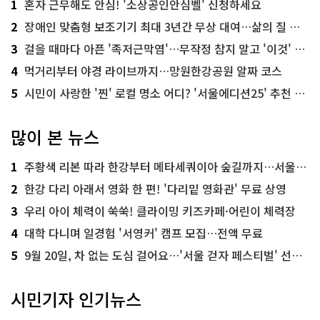
1
혼자 근무해도 안심! '소상공인안심벨' 신청하세요
2
장애인 맞춤형 보조기기 최대 3년간 무상 대여…삶의 질 높인다
3
걸을 때마다 아픈 '족저근막염'…무작정 참지 말고 '이것' 해보세요!
4
먹거리부터 야경 라이브까지…망원한강공원 알짜 코스
5
시민이 사랑한 '찐' 로컬 명소 어디? '서울에디션25' 추천 코스
많이 본 뉴스
1
주황색 리본 따라 한강부터 메타세쿼이아 숲길까지…서울둘레길 15코스
2
한강 다리 아래서 영화 한 편! '다리밑 영화관' 무료 상영
3
우리 아이 체력이 쑥쑥! 클라이밍 키즈카페·어린이 체력장
4
대학 다니며 일경험 '서영커' 캠프 모집…전액 무료
5
9월 20일, 차 없는 도심 걸어요…'서울 걷자 페스티벌' 선착순 5천명
시민기자 인기뉴스