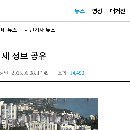
주
뉴스
영상
매거진
요
서
비
스
바
네 뉴스
시민기자 뉴스
로
가
기"
시세 정보 공유
정일
2015.06.08. 17:49
조회
14,490