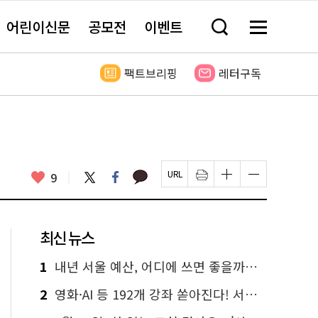
어린이신문
공모전
이벤트
검
메
색
뉴
창
전
열
체
팩트브리핑
레터구독
기
보
기
카
좋
트
페
9
페
인
글
글
카
위
이
아
이
쇄
자
자
오
터
스
요
지
하
크
크
톡
북
U
기
기
기
R
새
크
작
L
창
게
게
최신 뉴스
복
열
변
변
사
림
경
경
하
하
1
내년 서울 예산, 어디에 쓰면 좋을까요? 온라인 투표
기
기
2
영화·AI 등 192개 강좌 쏟아진다! 서울시민대학 선착순 신청