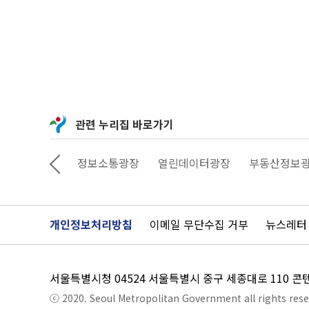
관련 누리집 바로가기
상상대로 서울
정보소통광장
열린데이터광장
부동산정보
개인정보처리방침
이메일 무단수집 거부
뉴스레터
서울특별시청 04524 서울특별시 중구 세종대로 110 
ⓒ 2020. Seoul Metropolitan Government all rights rese