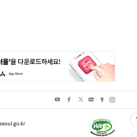
평생학습포털
청년포털
대기환경정보
에코마일리지
A
p
p
S
t
o
유
페
트
네
카
인
r
튜
이
위
이
카
스
e
브
스
터
버
오
타
북
블
스
그
로
토
램
그
리
eoul.go.kr