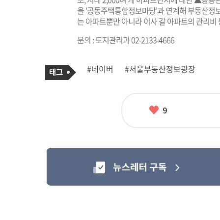
을 '공동주택통합정보마당'과 연계해 부동산정보
는 아파트뿐만 아니라 이사 갈 아파트의 관리비 
문의 : 토지관리과 02-2133-4666
기
태
#네이버
#서울부동산정보광장
사
그
관
련
태
그
좋
9
아
요