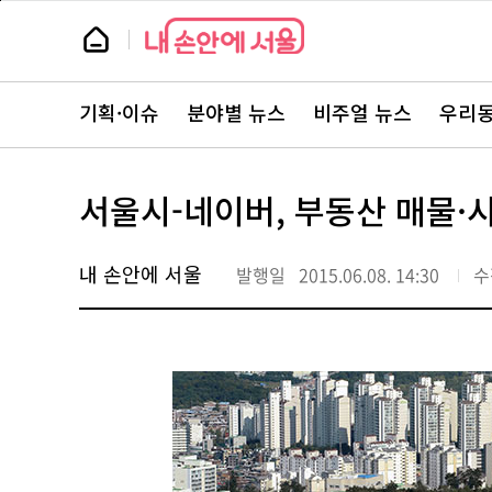
본
페
문
이
뉴
바
지
스
로
상
룸
가
단
뉴
기
으
스
로
기획·이슈
분야별 뉴스
비주얼 뉴스
우리동
주
이
요
동
서
비
스
서울시-네이버, 부동산 매물·
바
로
가
기
내 손안에 서울
발행일
2015.06.08. 14:30
수