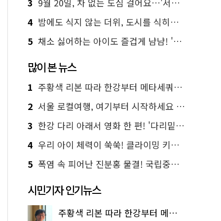
3
9월 20일, 차 없는 도심 걸어요…'서울 걷자 페스티벌' 선착순 5천명
4
밤에도 식지 않는 더위, 도시를 식히는 시원한 해법은?
5
채소 싫어하는 아이도 즐겁게 냠냠! '찾아가는 서울시 식생활 교육' 현장
많이 본 뉴스
1
주황색 리본 따라 한강부터 메타세쿼이아 숲길까지…서울둘레길 15코스
2
서울 로컬여행, 여기부터 시작하세요 '서울에디션25'
3
한강 다리 아래서 영화 한 편! '다리밑 영화관' 무료 상영
4
우리 아이 체력이 쑥쑥! 클라이밍 키즈카페·어린이 체력장
5
폭염 속 피어난 진분홍 물결! 국립중앙박물관 배롱나무 명소
시민기자 인기뉴스
주황색 리본 따라 한강부터 메타세쿼이아 숲길까지…서울둘레길 15코스