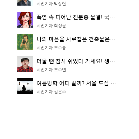
시민기자 박상현
폭염 속 피어난 진분홍 물결! 국립중앙박물관 배롱나무 명소
시민기자 최정윤
나의 마음을 사로잡은 건축물은? '서울시 건축상' 수상작 공개!
시민기자 조수봉
더울 땐 잠시 쉬었다 가세요! 생수 냉장고부터 해피소·무더위쉼터까지
시민기자 조수연
여름방학 어디 갈까? 서울 도심 무료 실내 여행 코스 추천
시민기자 김은주