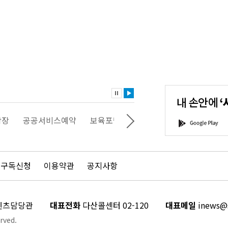
내
손
안
에
'서
광장
공공서비스예약
보육포털
일자리포털
문화포털
G
울'을
o
다
o
운
g
로
l
드
e
 구독신청
이용약관
공지사항
하
P
세
l
요!
a
y
콘텐츠담당관
대표전화
다산콜센터 02-120
대표메일
inews@s
rved.