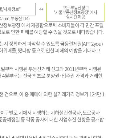
모든 부동산정보
물/시세 정보”
↔
'서울부동산정보광장' 에서
실시간 제공
 Daum, 부동산114)
동산정보광장'에서 제공함으로써 소비자들이 각 민간 포털
보로 인한 피해를 예방할 수 있을 것으로 내다봤습니다.
지 정확하게 파악할 수 있도록 금융결제원(APT2you)
 허위매물, 떴다방 등으로 인한 피해의 예방을 기대하고
 1일부터 시행된 부동산거래 신고와 2011년부터 시행된
해 4월부터는 전국 최초로 분양권·입주권 가격과 거래현
천 건으로, 이 중 매매에 의한 실거래가격 정보가 124만 1
자치구별로 시에서 시행하는 지하철건설공사, 도로공사
공예정일 등 각종 공사에 대한 사업추진 현황을 공개합
공용관리비 ▲세대사용비 ▲장기수선충당금 등 관리비 현황