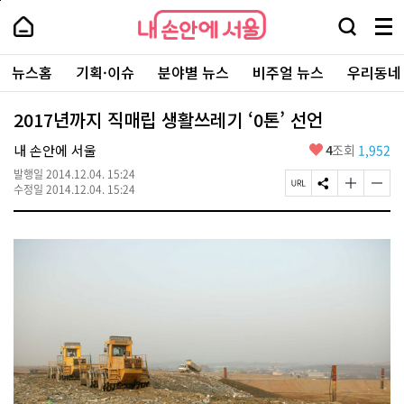
본
페
내
문
이
내
손
검
메
바
지
손
안
색
뉴
로
상
안
주
에
창
전
가
단
에
뉴스홈
기획·이슈
분야별 뉴스
비주얼 뉴스
우리동네
요
서
열
체
기
으
서
서
울
기
보
로
울
비
기
이
-
2017년까지 직매립 생활쓰레기 ‘0톤’ 선언
스
동
서
바
울
좋
내 손안에 서울
4
조회
1,952
로
시
아
가
대
발행일
2014.12.04. 15:24
요
기
페
S
글
글
표
수정일
2014.12.04. 15:24
이
N
자
자
소
지
S
크
크
통
U
공
기
기
포
R
유
크
작
털
L
하
게
게
복
기
변
변
사
경
경
하
하
기
기