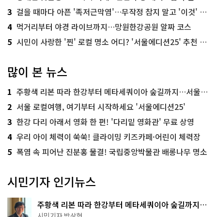
3
걸을 때마다 아픈 '족저근막염'…무작정 참지 말고 '이것' 해보세요!
4
먹거리부터 야경 라이브까지…망원한강공원 알짜 코스
5
시민이 사랑한 '찐' 로컬 명소 어디? '서울에디션25' 추천 코스
많이 본 뉴스
1
주황색 리본 따라 한강부터 메타세쿼이아 숲길까지…서울둘레길 15코스
2
서울 로컬여행, 여기부터 시작하세요 '서울에디션25'
3
한강 다리 아래서 영화 한 편! '다리밑 영화관' 무료 상영
4
우리 아이 체력이 쑥쑥! 클라이밍 키즈카페·어린이 체력장
5
폭염 속 피어난 진분홍 물결! 국립중앙박물관 배롱나무 명소
시민기자 인기뉴스
주황색 리본 따라 한강부터 메타세쿼이아 숲길까지…
서울둘레길 15코스
시민기자 박상현