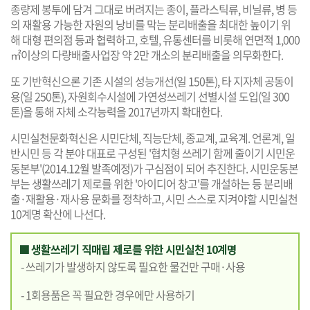
종량제 봉투에 담겨 그대로 버려지는 종이, 플라스틱류, 비닐류, 병 등
의 재활용 가능한 자원의 낭비를 막는 분리배출을 최대한 높이기 위
해 대형 편의점 등과 협력하고, 호텔, 유통센터를 비롯해 연면적 1,000
㎡이상의 다량배출사업장 약 2만 개소의 분리배출을 의무화한다.
또 기반혁신으론 기존 시설의 성능개선(일 150톤), 타 지자체 공동이
용(일 250톤), 자원회수시설에 가연성쓰레기 선별시설 도입(일 300
톤)을 통해 자체 소각능력을 2017년까지 확대한다.
시민실천문화혁신은 시민단체, 직능단체, 종교계, 교육계. 언론계, 일
반시민 등 각 분야 대표로 구성된 '협치형 쓰레기 함께 줄이기 시민운
동본부'(2014.12월 발족예정)가 구심점이 되어 추진한다. 시민운동본
부는 생활쓰레기 제로를 위한 '아이디어 창고'를 개설하는 등 분리배
출·재활용·재사용 문화를 정착하고, 시민 스스로 지켜야할 시민실천
10계명 확산에 나선다.
■ 생활쓰레기 직매립 제로를 위한 시민실천 10계명
- 쓰레기가 발생하지 않도록 필요한 물건만 구매·사용
- 1회용품은 꼭 필요한 경우에만 사용하기