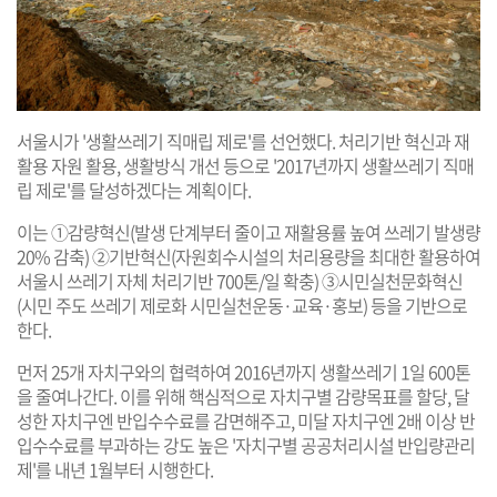
서울시가 '생활쓰레기 직매립 제로'를 선언했다. 처리기반 혁신과 재
활용 자원 활용, 생활방식 개선 등으로 '2017년까지 생활쓰레기 직매
립 제로'를 달성하겠다는 계획이다.
이는 ①감량혁신(발생 단계부터 줄이고 재활용률 높여 쓰레기 발생량
20% 감축) ②기반혁신(자원회수시설의 처리용량을 최대한 활용하여
서울시 쓰레기 자체 처리기반 700톤/일 확충) ③시민실천문화혁신
(시민 주도 쓰레기 제로화 시민실천운동·교육·홍보) 등을 기반으로
한다.
먼저 25개 자치구와의 협력하여 2016년까지 생활쓰레기 1일 600톤
을 줄여나간다. 이를 위해 핵심적으로 자치구별 감량목표를 할당, 달
성한 자치구엔 반입수수료를 감면해주고, 미달 자치구엔 2배 이상 반
입수수료를 부과하는 강도 높은 '자치구별 공공처리시설 반입량관리
제'를 내년 1월부터 시행한다.