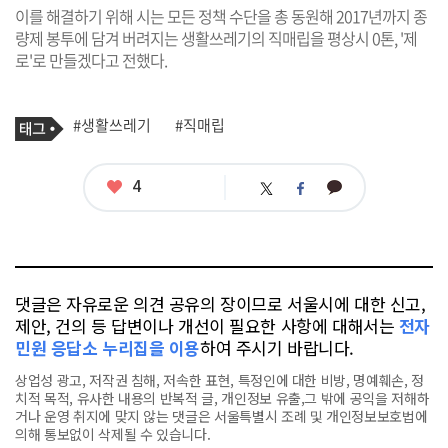
이를 해결하기 위해 시는 모든 정책 수단을 총 동원해 2017년까지 종
량제 봉투에 담겨 버려지는 생활쓰레기의 직매립을 평상시 0톤, '제
로'로 만들겠다고 전했다.
기
태
#생활쓰레기
#직매립
사
그
관
련
태
좋
4
카
트
페
그
아
카
위
이
요
오
터
스
톡
북
댓글은 자유로운 의견 공유의 장이므로 서울시에 대한 신고,
제안, 건의 등 답변이나 개선이 필요한 사항에 대해서는
전자
민원 응답소 누리집을 이용
하여 주시기 바랍니다.
상업성 광고, 저작권 침해, 저속한 표현, 특정인에 대한 비방, 명예훼손, 정
치적 목적, 유사한 내용의 반복적 글, 개인정보 유출,그 밖에 공익을 저해하
거나 운영 취지에 맞지 않는 댓글은 서울특별시 조례 및 개인정보보호법에
의해 통보없이 삭제될 수 있습니다.