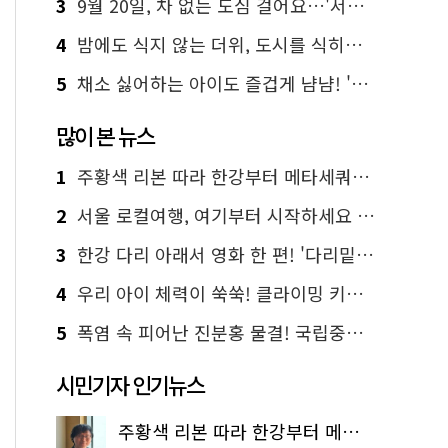
3
9월 20일, 차 없는 도심 걸어요…'서울 걷자 페스티벌' 선착순 5천명
4
밤에도 식지 않는 더위, 도시를 식히는 시원한 해법은?
5
채소 싫어하는 아이도 즐겁게 냠냠! '찾아가는 서울시 식생활 교육' 현장
많이 본 뉴스
1
주황색 리본 따라 한강부터 메타세쿼이아 숲길까지…서울둘레길 15코스
2
서울 로컬여행, 여기부터 시작하세요 '서울에디션25'
3
한강 다리 아래서 영화 한 편! '다리밑 영화관' 무료 상영
4
우리 아이 체력이 쑥쑥! 클라이밍 키즈카페·어린이 체력장
5
폭염 속 피어난 진분홍 물결! 국립중앙박물관 배롱나무 명소
시민기자 인기뉴스
주황색 리본 따라 한강부터 메타세쿼이아 숲길까지…서울둘레길 15코스