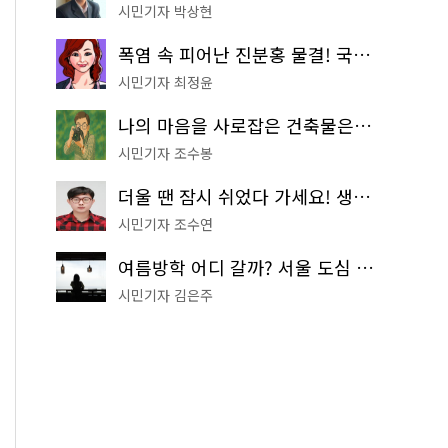
시민기자 박상현
폭염 속 피어난 진분홍 물결! 국립중앙박물관 배롱나무 명소
시민기자 최정윤
나의 마음을 사로잡은 건축물은? '서울시 건축상' 수상작 공개!
시민기자 조수봉
더울 땐 잠시 쉬었다 가세요! 생수 냉장고부터 해피소·무더위쉼터까지
시민기자 조수연
여름방학 어디 갈까? 서울 도심 무료 실내 여행 코스 추천
시민기자 김은주