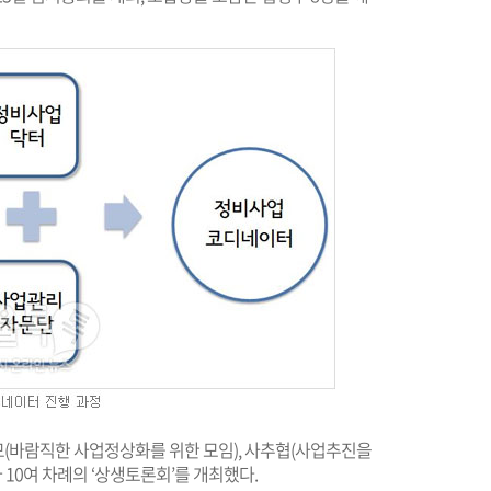
모(바람직한 사업정상화를 위한 모임), 사추협(사업추진을
10여 차례의 ‘상생토론회’를 개최했다.