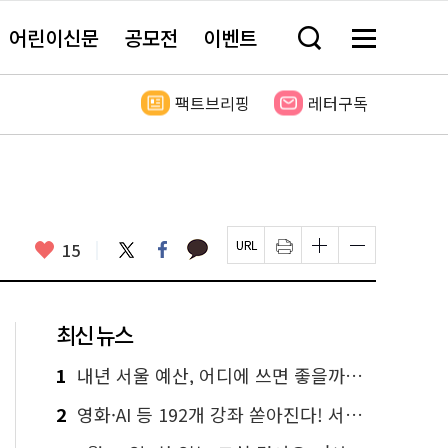
어린이신문
공모전
이벤트
검
메
색
뉴
창
전
열
체
팩트브리핑
레터구독
기
보
기
카
좋
트
페
15
페
인
글
글
카
위
이
아
이
쇄
자
자
오
터
스
요
지
하
크
크
톡
북
U
기
기
기
R
새
크
작
L
창
게
게
최신 뉴스
복
열
변
변
사
림
경
경
하
하
1
내년 서울 예산, 어디에 쓰면 좋을까요? 온라인 투표
기
기
2
영화·AI 등 192개 강좌 쏟아진다! 서울시민대학 선착순 신청