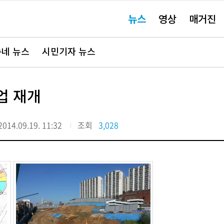
주
뉴스
영상
매거진
요
서
비
스
바
네 뉴스
시민기자 뉴스
로
가
기"
업 재개
2014.09.19. 11:32
조회
3,028