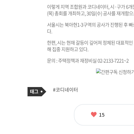
이렇게 지역 조합원과 코디네이터, 시·구가 6개월 
(목) 총회를 개최하고, 30일(수) 공사를 재개
서울시는 북아현1-3구역의 공사가 진행된 후 빠
다.
한편, 시는 현재 갈등이 깊어져 정체된 대표적
해 집중 지원하고 있다.
문의 : 주택정책과 재정비실 02-2133-7221~2
기
태
#코디네이터
사
그
관
련
태
그
좋
15
아
요