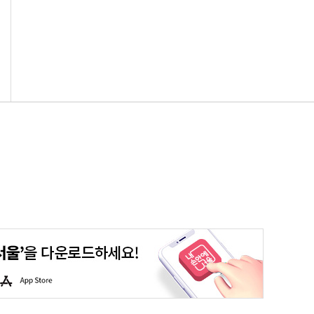
청년포털
대기환경정보
에코마일리지
스마트서울맵
A
p
p
S