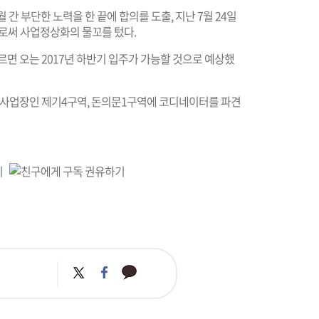
간 부단한 노력을 한 끝에 합의를 도출, 지난 7월 24일
함으로써 사업정상화의 물꼬를 텄다.
르면 오는 2017년 하반기 입주가 가능할 것으로 예상했
인 사업장인 제기4구역, 돈의문1구역에 코디네이터를 파견
카
트
페
카
위
이
오
터
스
톡
북