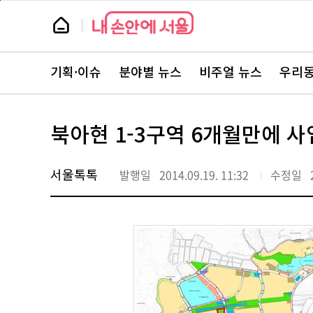
본
페
문
이
뉴
바
지
스
로
상
룸
가
단
뉴
기
으
스
로
기획·이슈
분야별 뉴스
비주얼 뉴스
우리동
주
이
요
동
서
비
스
북아현 1-3구역 6개월만에 사
바
로
가
기
서울톡톡
발행일
2014.09.19. 11:32
수정일