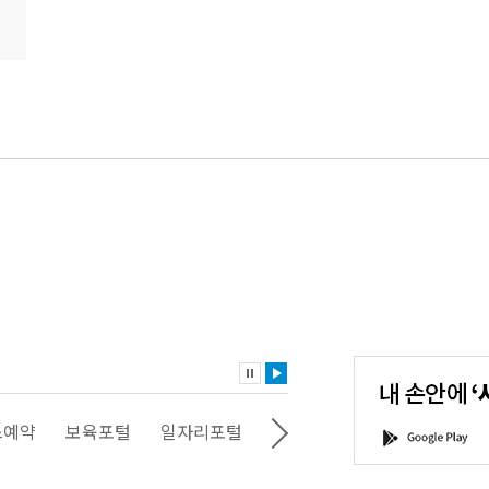
내
손
안
에
'서
스예약
보육포털
일자리포털
문화포털
평생학습포털
G
울'을
o
다
o
운
g