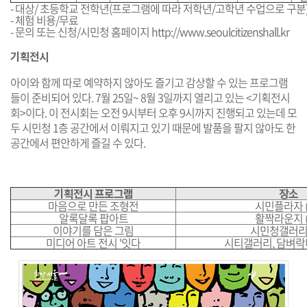
- 대상/ 초등학교 전학년(프로그램에 따라 저학년/고학년 수업으로 구분
- 체험 비용/무료
- 문의 또는 신청/시민청 홈페이지
http://www.seoulcitizenshall.kr
기획전시
아이와 함께 따로 예약하지 않아도 즐기고 감상할 수 있는 프로그램
들이 준비되어 있다. 7월 25일~ 8월 3일까지 열리고 있는 <기획전시
회>이다. 이 전시회는 오전 9시부터 오후 9시까지 진행되고 있는데 모
두 시민청 1층 공간에서 이뤄지고 있기 때문에 발품을 팔지 않아도 한
공간에서 편안하게 즐길 수 있다.
기획전시 프로그램
장소
마음으로 만든 조형전
시민플라자 (
알록달록 팝아트
활짝라운지 (
이야기를 담은 그림
시민청갤러리 (
미디어 아트 전시 '잇다
시티갤러리, 담벼락미