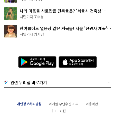
나의 마음을 사로잡은 건축물은? '서울시 건축상' 수
상작 공개!
시민기자 조수봉
한여름에도 얼음장 같은 계곡물! 서울 '진관사 계곡'이
천국이네~
시민기자 양지영
다
A
운
p
로
p
드
S
하
t
기
o
관련 누리집 바로가기
G
r
o
e
o
에
g
서
l
다
개인정보처리방침
이메일 무단수집 거부
이용약관
e
운
P
로
PC버전
l
드