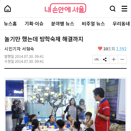
본
페
내
문
이
내
손
검
메
바
지
손
안
색
뉴
로
상
안
주
에
창
전
가
단
에
뉴스홈
기획·이슈
분야별 뉴스
비주얼 뉴스
우리동네
요
서
열
체
기
으
서
서
울
기
보
로
울
비
기
이
-
놀기만 했는데 방학숙제 해결까지
스
동
서
바
울
좋
시민기자 서형숙
20
조회
2,592
로
시
아
가
대
발행일
2014.07.30. 09:41
요
기
페
S
글
글
표
수정일
2014.07.30. 09:41
이
N
자
자
소
지
S
크
크
통
U
공
기
기
포
R
유
크
작
털
L
하
게
게
복
기
변
변
사
경
경
하
하
기
기