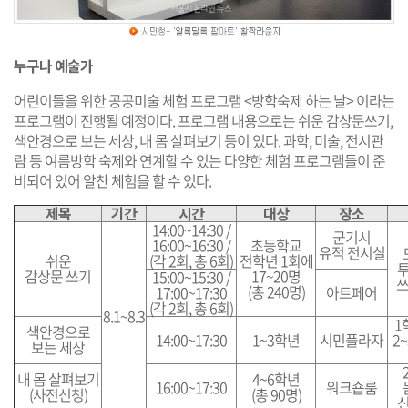
누구나 예술가
어린이들을 위한 공공미술 체험 프로그램 <방학숙제 하는 날> 이라는
프로그램이 진행될 예정이다. 프로그램 내용으로는 쉬운 감상문쓰기,
색안경으로 보는 세상, 내 몸 살펴보기 등이 있다. 과학, 미술, 전시관
람 등 여름방학 숙제와 연계할 수 있는 다양한 체험 프로그램들이 준
비되어 있어 알찬 체험을 할 수 있다.
제목
기간
시간
대상
장소
14:00~14:30 /
군기시
16:00~16:30 /
초등학교
유적 전시실
쉬운
(각 2회, 총 6회)
전학년 1회에
투
감상문 쓰기
17~20명
15:00~15:30 /
쓰
(총 240명)
17:00~17:30
아트페어
(각 2회, 총 6회)
8.1~8.3
1
색안경으로
14:00~17:30
1~3학년
시민플라자
2
보는 세상
내 몸 살펴보기
4~6학년
16:00~17:30
워크숍룸
(사전신청)
(총 90명)
신