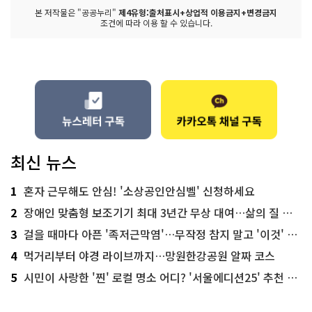
본 저작물은 "공공누리"
제4유형:출처표시+상업적 이용금지+변경금지
조건에 따라 이용 할 수 있습니다.
최신 뉴스
1
혼자 근무해도 안심! '소상공인안심벨' 신청하세요
2
장애인 맞춤형 보조기기 최대 3년간 무상 대여…삶의 질 높인다
3
걸을 때마다 아픈 '족저근막염'…무작정 참지 말고 '이것' 해보세요!
4
먹거리부터 야경 라이브까지…망원한강공원 알짜 코스
5
시민이 사랑한 '찐' 로컬 명소 어디? '서울에디션25' 추천 코스