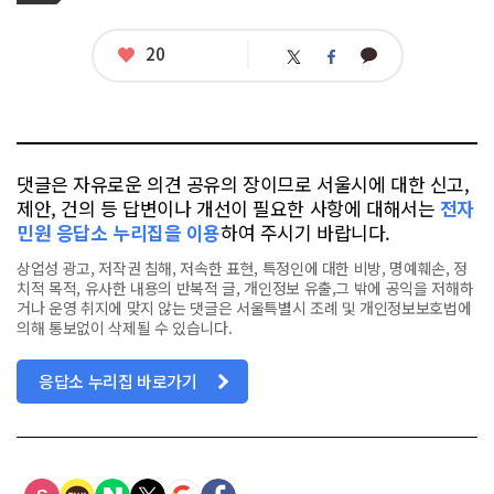
그
관
련
태
좋
20
카
트
페
그
아
카
위
이
요
오
터
스
톡
북
댓글은 자유로운 의견 공유의 장이므로 서울시에 대한 신고,
제안, 건의 등 답변이나 개선이 필요한 사항에 대해서는
전자
민원 응답소 누리집을 이용
하여 주시기 바랍니다.
상업성 광고, 저작권 침해, 저속한 표현, 특정인에 대한 비방, 명예훼손, 정
치적 목적, 유사한 내용의 반복적 글, 개인정보 유출,그 밖에 공익을 저해하
거나 운영 취지에 맞지 않는 댓글은 서울특별시 조례 및 개인정보보호법에
의해 통보없이 삭제될 수 있습니다.
응답소 누리집 바로가기