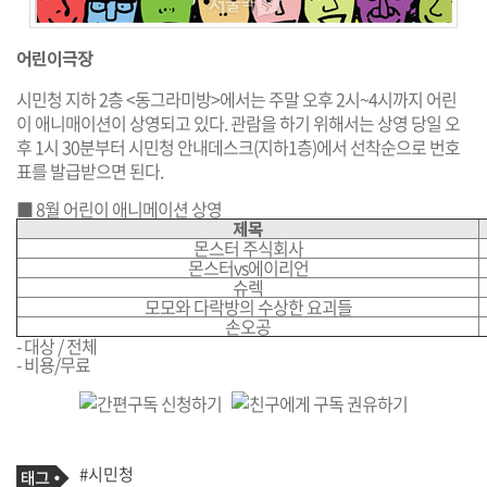
어린이극장
시민청 지하 2층 <동그라미방>에서는 주말 오후 2시~4시까지 어린
이 애니매이션이 상영되고 있다. 관람을 하기 위해서는 상영 당일 오
후 1시 30분부터 시민청 안내데스크(지하1층)에서 선착순으로 번호
표를 발급받으면 된다.
■ 8월 어린이 애니메이션 상영
제목
몬스터 주식회사
몬스터vs에이리언
슈렉
모모와 다락방의 수상한 요괴들
손오공
- 대상 / 전체
- 비용/무료
기
태
#시민청
사