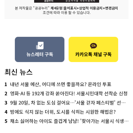
본 저작물은 "공공누리"
제4유형:출처표시+상업적 이용금지+변경금지
조건에 따라 이용 할 수 있습니다.
최신 뉴스
1
내년 서울 예산, 어디에 쓰면 좋을까요? 온라인 투표
2
영화·AI 등 192개 강좌 쏟아진다! 서울시민대학 선착순 신청
3
9월 20일, 차 없는 도심 걸어요…'서울 걷자 페스티벌' 선착순 5천명
4
밤에도 식지 않는 더위, 도시를 식히는 시원한 해법은?
5
채소 싫어하는 아이도 즐겁게 냠냠! '찾아가는 서울시 식생활 교육' 현장