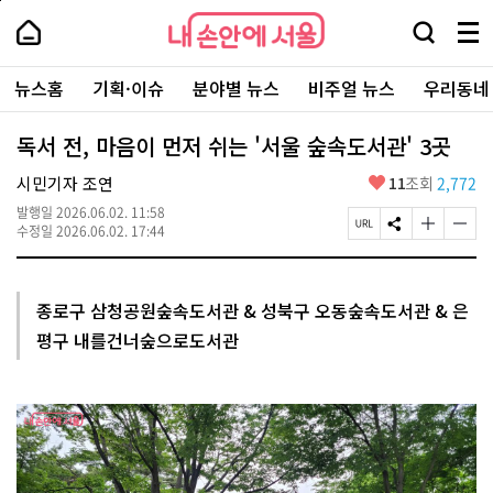
본
페
내
문
이
내
손
검
메
바
지
손
안
색
뉴
로
상
안
주
에
창
전
가
단
에
뉴스홈
기획·이슈
분야별 뉴스
비주얼 뉴스
우리동네
요
서
열
체
기
으
서
서
울
기
보
로
울
비
기
이
-
독서 전, 마음이 먼저 쉬는 '서울 숲속도서관' 3곳
스
동
서
바
울
좋
시민기자 조연
11
조회
2,772
로
시
아
가
대
발행일
2026.06.02. 11:58
요
기
페
S
글
글
표
수정일
2026.06.02. 17:44
이
N
자
자
소
지
S
크
크
통
U
공
기
기
포
R
유
크
작
털
종로구 삼청공원숲속도서관 & 성북구 오동숲속도서관 & 은
L
하
게
게
평구 내를건너숲으로도서관
복
기
변
변
사
경
경
하
하
기
기