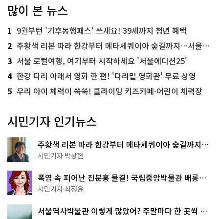
많이 본 뉴스
1
9월부턴 '기후동행패스' 쓰세요! 39세까지 청년 혜택
2
주황색 리본 따라 한강부터 메타세쿼이아 숲길까지…서울둘레길 15코스
3
서울 로컬여행, 여기부터 시작하세요 '서울에디션25'
4
한강 다리 아래서 영화 한 편! '다리밑 영화관' 무료 상영
5
우리 아이 체력이 쑥쑥! 클라이밍 키즈카페·어린이 체력장
시민기자 인기뉴스
주황색 리본 따라 한강부터 메타세쿼이아 숲길까지…
서울둘레길 15코스
시민기자 박상현
폭염 속 피어난 진분홍 물결! 국립중앙박물관 배롱나
무 명소
시민기자 최정윤
서울역사박물관 이렇게 많았어? 주말마다 한 곳씩 떠