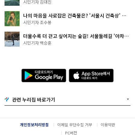
나는 역사 산책
시민기자 김대진
나의 마음을 사로잡은 건축물은? '서울시 건축상' 수
상작 공개!
시민기자 조수봉
더울수록 더 걷고 싶어지는 숲길! 서울둘레길 '아차산
코스'
시민기자 백승훈
다
A
운
p
로
p
드
S
하
t
기
o
관련 누리집 바로가기
G
r
o
e
o
에
g
서
l
다
개인정보처리방침
이메일 무단수집 거부
이용약관
e
운
P
로
PC버전