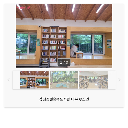
1
/
3
삼청공원숲속도서관 내부 ©조연