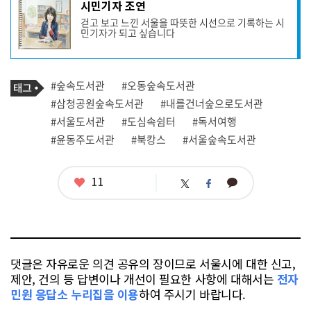
기
시민기자 조연
사
걷고 보고 느낀 서울을 따뜻한 시선으로 기록하는 시
작
민기자가 되고 싶습니다
성
자
프
로
기
필
태
#숲속도서관
#오동숲속도서관
사
그
관
#삼청공원숲속도서관
#내를건너숲으로도서관
련
#서울도서관
#도심속쉼터
#독서여행
태
그
#윤동주도서관
#북캉스
#서울숲속도서관
좋
11
카
트
페
아
카
위
이
요
오
터
스
톡
북
댓글은 자유로운 의견 공유의 장이므로 서울시에 대한 신고,
제안, 건의 등 답변이나 개선이 필요한 사항에 대해서는
전자
민원 응답소 누리집을 이용
하여 주시기 바랍니다.