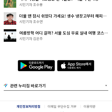
상작 공개!
시민기자 조수봉
더울 땐 잠시 쉬었다 가세요! 생수 냉장고부터 해피소
·무더위쉼터까지
시민기자 조수연
여름방학 어디 갈까? 서울 도심 무료 실내 여행 코스
추천
시민기자 김은주
다
A
운
p
로
p
드
S
하
t
기
o
관련 누리집 바로가기
G
r
o
e
o
에
g
서
l
다
개인정보처리방침
이메일 무단수집 거부
이용약관
e
운