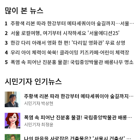
많이 본 뉴스
1
주황색 리본 따라 한강부터 메타세쿼이아 숲길까지…서울둘레길 15코스
2
서울 로컬여행, 여기부터 시작하세요 '서울에디션25'
3
한강 다리 아래서 영화 한 편! '다리밑 영화관' 무료 상영
4
우리 아이 체력이 쑥쑥! 클라이밍 키즈카페·어린이 체력장
5
폭염 속 피어난 진분홍 물결! 국립중앙박물관 배롱나무 명소
시민기자 인기뉴스
주황색 리본 따라 한강부터 메타세쿼이아 숲길까지…
서울둘레길 15코스
시민기자 박상현
폭염 속 피어난 진분홍 물결! 국립중앙박물관 배롱나
무 명소
시민기자 최정윤
나의 마음을 사로잡은 건축물은? '서울시 건축상' 수