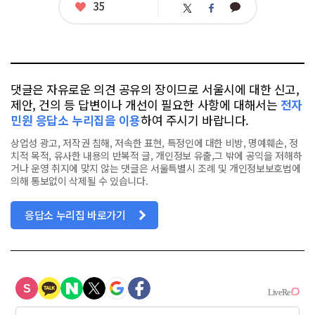
좋
35
카
트
페
아
카
위
이
요
오
터
스
톡
북
댓글은 자유로운 의견 공유의 장이므로 서울시에 대한 신고,
제안, 건의 등 답변이나 개선이 필요한 사항에 대해서는
전자
민원 응답소 누리집을 이용
하여 주시기 바랍니다.
상업성 광고, 저작권 침해, 저속한 표현, 특정인에 대한 비방, 명예훼손, 정
치적 목적, 유사한 내용의 반복적 글, 개인정보 유출,그 밖에 공익을 저해하
거나 운영 취지에 맞지 않는 댓글은 서울특별시 조례 및 개인정보보호법에
의해 통보없이 삭제될 수 있습니다.
응답소 누리집 바로가기