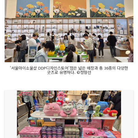
'서울마이소울샵 DDP디자인스토어'점은 넓은 매장과 총 36종의 다양한
굿즈로 유명하다. ©정향선