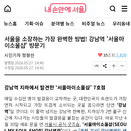
본
페
내
문
이
내
손
검
메
바
지
손
안
색
뉴
로
상
안
주
에
창
전
가
단
에
뉴스홈
기획·이슈
분야별 뉴스
비주얼 뉴스
우리동네
요
서
열
체
기
으
서
서
울
기
보
로
울
비
기
이
-
서울을 소장하는 가장 완벽한 방법! 강남역 '서울마
스
동
서
이소울샵' 방문기
바
울
로
시
가
좋
시민기자 정향선
35
조회
2,820
대
기
아
표
발행일
2026.05.27. 14:40
요
소
페
S
글
글
수정일
2026.05.27. 14:42
통
이
N
자
자
포
지
S
크
크
털
U
공
기
기
강남역 지하에서 발견한 ‘서울마이소울샵’ 7호점
R
유
크
작
L
하
게
게
복
기
변
변
매일 수십만 명의 발걸음이 교차하는 곳, 대한민국의 트렌드가 가장
사
경
경
먼저 시작되고 가장 뜨겁게 소비되는 곳을 꼽으라면 단연
‘강남
하
하
역’
일 것이다. 이 활력 넘치는 강남역 한복판, 지하상가 2번 출구 인
기
기
근에 지나가는 시민들의 발걸음을 붙잡는 공간이 있다. 바로 지난 4
월 30일 새로 문을 연
서울시 공식 굿즈숍
,
‘서울마이소울샵(SEOU
L MY SOUL SHOP) 강남역점’
이다. ☞
[관련 기사] 강남역에도 생