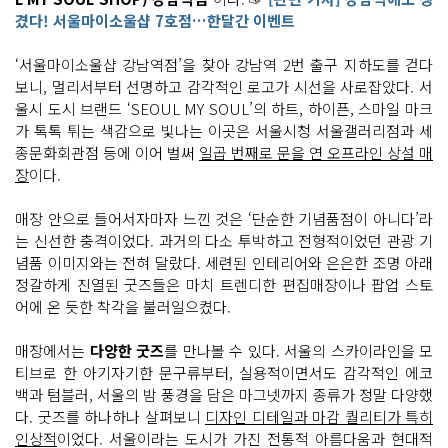
겼다! 서울마이소울샵 7호점…한달간 이벤트
‘서울마이소울샵 강남역점’을 찾아 강남역 2번 출구 지하도를 걷다
보니, 멀리서부터 선명하고 감각적인 로고가 시선을 사로잡았다. 서
울시 도시 브랜드 ‘SEOUL MY SOUL’의 하트, 하이픈, 스마일 마크
가 톡톡 튀는 색감으로 빛나는 이곳은 서울시청 서울갤러리점과 세
종문화회관점 등에 이어 벌써
일곱 번째로 문을 연 오프라인 상설 매
장
이다.
매장 안으로 들어서자마자 느낀 것은 ‘단순한 기념품점이 아니다’라
는 신선한 충격이었다. 과거의 다소 투박하고 전형적이었던 관광 기
념품 이미지와는 전혀 달랐다. 세련된 인테리어와 은은한 조명 아래
정갈하게 진열된 굿즈들은 마치 트렌디한 편집매장이나 팝업 스토
어에 온 듯한 착각을 불러일으켰다.
매장에서는
다양한 굿즈
를 만나볼 수 있다. 서울의 스카이라인을 모
티브로 한 아기자기한 문구류부터, 실용적이면서도 감각적인 에코
백과 텀블러, 서울의 밤 풍경을 담은 마그넷까지 종류가 정말 다양했
다. 굿즈를 하나하나 살펴보니
디자인 디테일과 마감 퀄리티가 특히
인상적
이었다. 서울이라는 도시가 가진 전통적 아름다움과 현대적