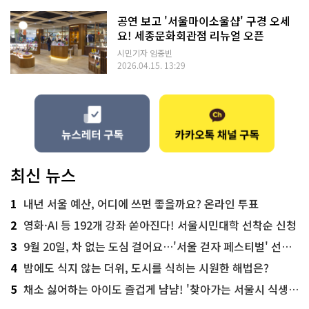
공연 보고 '서울마이소울샵' 구경 오세
요! 세종문화회관점 리뉴얼 오픈
시민기자 임중빈
2026.04.15. 13:29
최신 뉴스
1
내년 서울 예산, 어디에 쓰면 좋을까요? 온라인 투표
2
영화·AI 등 192개 강좌 쏟아진다! 서울시민대학 선착순 신청
3
9월 20일, 차 없는 도심 걸어요…'서울 걷자 페스티벌' 선착순 5천명
4
밤에도 식지 않는 더위, 도시를 식히는 시원한 해법은?
5
채소 싫어하는 아이도 즐겁게 냠냠! '찾아가는 서울시 식생활 교육' 현장