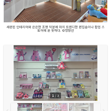
세련된 인테리어와 은은한 조명 덕분에 마치 트렌디한 편집숍이나 팝업 스
토어에 온 듯하다. ©정향선
1
/
3