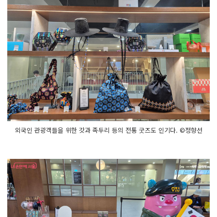
외국인 관광객들을 위한 갓과 족두리 등의 전통 굿즈도 인기다. ©정향선