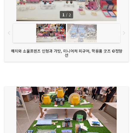
1
/
2
해치와 소울프렌즈 인형과 가방, 미니어처 피규어, 학용품 굿즈 ©정향
선