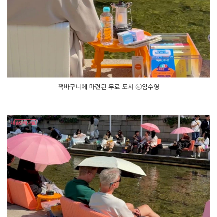
는 서
울
광
장
에
서
는 공
연, 리
딩, 놀
이, 팝
업
까
책바구니에 마련된 무료 도서 ⓒ임수영
지 다
양
한 행
사
를 즐
길 수 있
어
요!
서
울 도
심
에
서 만
나
는 특
별
한 경
험! 서
울
야