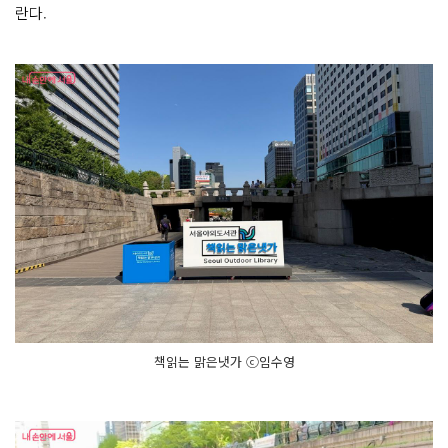
란다.
험 행
사
도 함
께 즐
길 수 있
습
니
다
2. 광
화
문 책
마
당
광
화
문
광
장 육
조
마
당
에
서 약 5
천 권
의 도
책읽는 맑은냇가 ⓒ임수영
서
를 읽
을 수 있
어
요!
작
가