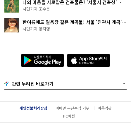
나의 마음을 사로잡은 건축물은? '서울시 건축상' 수
상작 공개!
시민기자 조수봉
한여름에도 얼음장 같은 계곡물! 서울 '진관사 계곡'이
천국이네~
시민기자 양지영
다
A
운
p
로
p
드
S
하
t
기
o
관련 누리집 바로가기
G
r
o
e
o
에
g
서
l
다
개인정보처리방침
이메일 무단수집 거부
이용약관
e
운
P
로
PC버전
l
드
a
하
y
기