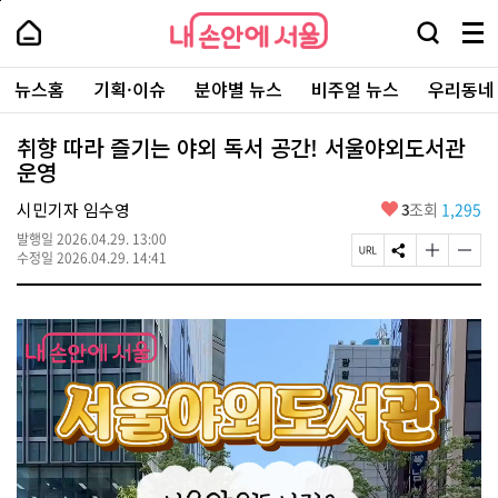
본
페
내
문
이
내
손
검
메
바
지
손
안
색
뉴
로
상
안
주
에
창
전
가
단
에
뉴스홈
기획·이슈
분야별 뉴스
비주얼 뉴스
우리동네
요
서
열
체
기
으
서
서
울
기
보
로
울
비
기
이
-
취향 따라 즐기는 야외 독서 공간! 서울야외도서관
스
동
서
운영
바
울
로
시
가
좋
시민기자 임수영
3
조회
1,295
대
기
아
표
발행일
2026.04.29. 13:00
요
소
페
S
글
글
수정일
2026.04.29. 14:41
통
이
N
자
자
포
지
S
크
크
털
U
공
기
기
R
유
크
작
L
하
게
게
복
기
변
변
사
경
경
하
하
기
기