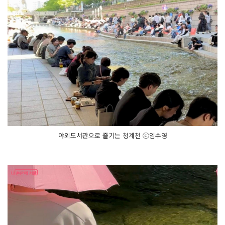
와
의 만
남, 달
빛
낭
만
극
장, 밴
드 공
연
까
지 서
울
의 낭
만
을 즐
길 수 있
어
요!
야외도서관으로 즐기는 청계천 ⓒ임수영
3. 책
읽
는 서
울
광
장
5
월
에 시
작
되
는 책
읽