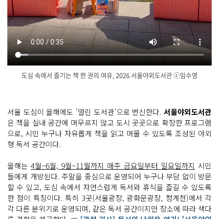
도심 속에서 즐기는 책 한 권의 여유, 2026 서울야외도서관 ⓒ임수영
서
닫
울
기
야
외
서울 도심이 올해에도 '열린 도서관'으로 변신한다.
서울야외도서관
도
은 책을 실내 공간에 머무르지 않고 도시 곳곳으로 확장한 프로그램
서
관
으로, 시민 누구나 자유롭게 책을 읽고 머물 수 있도록 조성된 야외
서
울
형 독서 공간이다.
의 풍
경
과 자
올해는
4월~6월, 9월~11월까지 매주 금요일부터 일요일까지
시민
연
들에게 개방된다. 주말을 중심으로 운영되어 누구나 부담 없이 방문
을 느
끼
할 수 있고, 도심 속에서 자연스럽게 독서와 휴식을 즐길 수 있도록
며 3
한 점이 특징이다. 특히 3곳(서울광장, 광화문광장, 청계천)에서 각
곳
(광
각 다른 분위기로 운영되며, 같은 독서 공간이지만 장소에 따라 색다
화
문