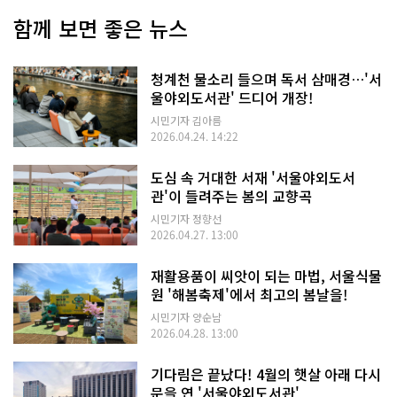
함께 보면 좋은 뉴스
청계천 물소리 들으며 독서 삼매경…'서
울야외도서관' 드디어 개장!
시민기자 김아름
2026.04.24. 14:22
도심 속 거대한 서재 '서울야외도서
관'이 들려주는 봄의 교향곡
시민기자 정향선
2026.04.27. 13:00
재활용품이 씨앗이 되는 마법, 서울식물
원 '해봄축제'에서 최고의 봄날을!
시민기자 양순남
2026.04.28. 13:00
기다림은 끝났다! 4월의 햇살 아래 다시
문을 연 '서울야외도서관'