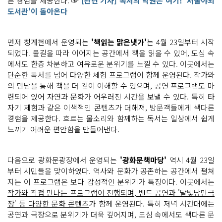
른 경험을 제공한다. ☞
[관련 기사] 독서의 낙원은 여기! '서울야외
광
도서관'이 돌아온다
장, 서
울
광
장, 청
계
먼저 청계천에서 운영되는
'책읽는 맑은냇가'
는 4월 23일부터 시작
천)
되었다. 물길을 따라 이어지는 공간에서 책을 읽을 수 있어, 도심 속
에
서 독
에서도 한층 차분하고 여유로운 분위기를 느낄 수 있다. 이곳에서는
서
단순한 독서를 넘어 다양한 체험 프로그램이 함께 운영된다. 작가와
를 할 수 있
는 프
의 만남을 통해 책을 더 깊이 이해할 수 있으며, 공연 프로그램도 마
로
련되어 있어 자연과 문화가 어우러진 시간을 보낼 수 있다. 특히 타
그
램
자기 체험과 같은 이색적인 콘텐츠가 더해져, 방문객들에게 색다른
이
에
경험을 제공한다. 흐르는 물소리와 함께하는 독서는 일상에서 쉽게
요!
느끼기 어려운 편안함을 만들어낸다.
1. 책
읽
는 맑
은
냇
다음으로 광화문광장에서 운영되는
'광화문책마당'
역시 4월 23일
가
부터 시민들을 맞이하였다. 역사와 문화가 공존하는 공간에서 펼쳐
청
계
지는 이 프로그램은 보다 감성적인 분위기가 특징이다. 이곳에서는
천
작가와 직접 만나는 프로그램이 진행되며, 밴드 공연과 '달빛낭만극
에
서 시
장' 등 다양한 문화 콘텐츠
가 함께 운영된다. 특히 저녁 시간대에는
원
공연과 극장으로 분위기가 더욱 깊어지며, 도심 속에서도 색다른 문
한 물
소