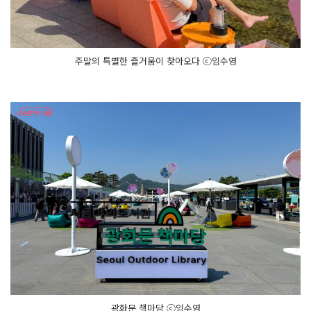
외
도
서
관
을 추
천
주말의 특별한 즐거움이 찾아오다 ⓒ임수영
합
니
다
광화문 책마당 ⓒ임수영