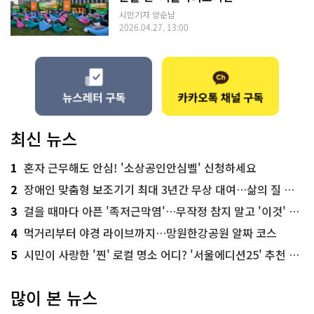
시민기자 양순남
2026.04.27. 13:00
최신 뉴스
1
혼자 근무해도 안심! '소상공인안심벨' 신청하세요
2
장애인 맞춤형 보조기기 최대 3년간 무상 대여…삶의 질 높인다
3
걸을 때마다 아픈 '족저근막염'…무작정 참지 말고 '이것' 해보세요!
4
먹거리부터 야경 라이브까지…망원한강공원 알짜 코스
5
시민이 사랑한 '찐' 로컬 명소 어디? '서울에디션25' 추천 코스
많이 본 뉴스