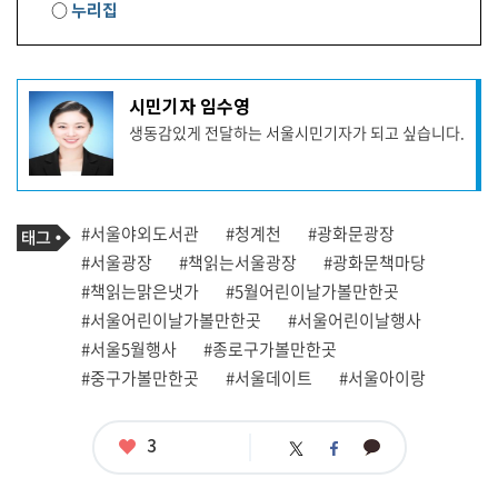
○
누리집
기
시민기자 임수영
사
생동감있게 전달하는 서울시민기자가 되고 싶습니다.
작
성
자
프
로
기
필
태
#서울야외도서관
#청계천
#광화문광장
사
그
관
#서울광장
#책읽는서울광장
#광화문책마당
련
#책읽는맑은냇가
#5월어린이날가볼만한곳
태
그
#서울어린이날가볼만한곳
#서울어린이날행사
#서울5월행사
#종로구가볼만한곳
#중구가볼만한곳
#서울데이트
#서울아이랑
좋
3
카
트
페
아
카
위
이
요
오
터
스