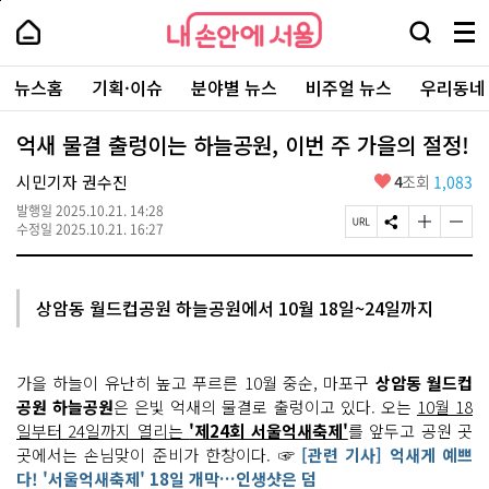
본
페
내
문
이
내
손
검
메
바
지
손
안
색
뉴
로
상
안
주
에
창
전
가
단
에
뉴스홈
기획·이슈
분야별 뉴스
비주얼 뉴스
우리동네
요
서
열
체
기
으
서
서
울
기
보
로
울
비
기
이
-
억새 물결 출렁이는 하늘공원, 이번 주 가을의 절정!
스
동
서
바
울
좋
시민기자 권수진
4
조회
1,083
로
시
아
가
대
발행일
2025.10.21. 14:28
요
기
페
S
글
글
표
수정일
2025.10.21. 16:27
이
N
자
자
소
지
S
크
크
통
U
공
기
기
포
R
유
크
작
털
상암동 월드컵공원 하늘공원에서 10월 18일~24일까지
L
하
게
게
복
기
변
변
사
경
경
하
하
가을 하늘이 유난히 높고 푸르른 10월 중순, 마포구
상암동 월드컵
기
기
공원 하늘공원
은 은빛 억새의 물결로 출렁이고 있다. 오는
10월 18
일부터 24일까지 열리는
'제24회 서울억새축제'
를 앞두고 공원 곳
곳에서는 손님맞이 준비가 한창이다. ☞
[관련 기사] 억새게 예쁘
다! '서울억새축제' 18일 개막…인생샷은 덤