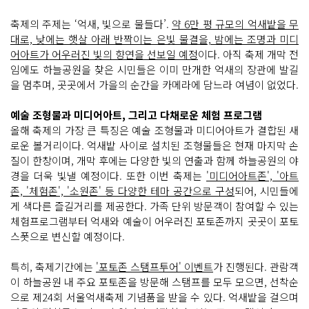
축제의 주제는 ‘억새, 빛으로 물들다’.
약 6만 평 규모의 억새밭을 무
대로, 낮에는 햇살 아래 반짝이는 은빛 물결을, 밤에는 조명과 미디
어아트가 어우러진 빛의 향연을 선보일 예정
이다. 아직 축제 개막 전
임에도 하늘공원을 찾은 시민들은 이미 만개한 억새의 장관에 발길
을 멈추며, 곳곳에서 가을의 순간을 카메라에 담느라 여념이 없었다.
예술 조형물과 미디어아트, 그리고 다채로운 체험 프로그램
올해 축제의 가장 큰 특징은 예술 조형물과 미디어아트가 결합된 새
로운 볼거리이다. 억새밭 사이로 설치된 조형물들은 현재 마지막 손
질이 한창이며, 개막 후에는 다양한 빛의 연출과 함께 하늘공원의 야
경을 더욱 빛낼 예정이다. 또한 이번 축제는
'미디어아트존', '아트
존, '체험존', '소원존' 등 다양한 테마 공간으로 구성
되어, 시민들에
게 색다른 즐길거리를 제공한다. 가족 단위 방문객이 참여할 수 있는
체험프로그램부터 억새와 예술이 어우러진 포토존까지 곳곳이 포토
스폿으로 변신할 예정이다.
특히, 축제기간에는
'포토존 스탬프투어' 이벤트
가 진행된다. 관람객
이 하늘공원 내 주요 포토존을 방문해 스탬프를 모두 모으면, 선착순
으로 제24회 서울억새축제 기념품을 받을 수 있다. 억새밭을 걸으며