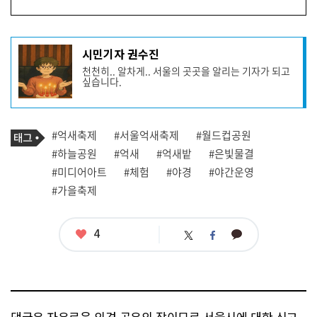
기
시민기자 권수진
사
천천히.. 알차게.. 서울의 곳곳을 알리는 기자가 되고
작
싶습니다.
성
자
프
로
기
필
태
#억새축제
#서울억새축제
#월드컵공원
사
그
관
#하늘공원
#억새
#억새밭
#은빛물결
련
#미디어아트
#체험
#야경
#야간운영
태
그
#가을축제
좋
4
카
트
페
아
카
위
이
요
오
터
스
톡
북
댓글은 자유로운 의견 공유의 장이므로 서울시에 대한 신고,