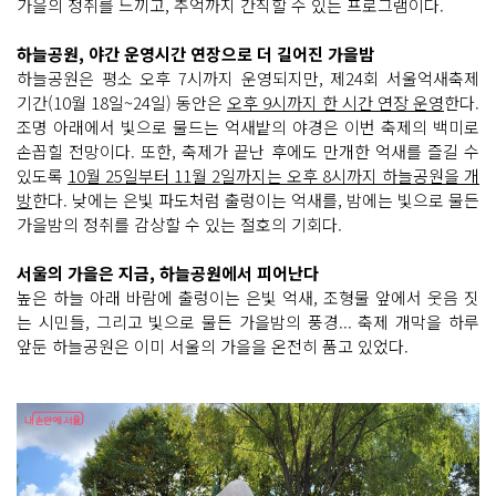
가을의 정취를 느끼고, 추억까지 간직할 수 있는 프로그램이다.
하늘공원, 야간 운영시간 연장으로 더 길어진 가을밤
하늘공원은 평소 오후 7시까지 운영되지만, 제24회 서울억새축제
기간(10월 18일~24일) 동안은
오후 9시까지 한 시간 연장 운영
한다.
조명 아래에서 빛으로 물드는 억새밭의 야경은 이번 축제의 백미로
손꼽힐 전망이다. 또한, 축제가 끝난 후에도 만개한 억새를 즐길 수
있도록
10월 25일부터 11월 2일까지는 오후 8시까지 하늘공원을 개
방
한다. 낮에는 은빛 파도처럼 출렁이는 억새를, 밤에는 빛으로 물든
가을밤의 정취를 감상할 수 있는 절호의 기회다.
서울의 가을은 지금, 하늘공원에서 피어난다
높은 하늘 아래 바람에 출렁이는 은빛 억새, 조형물 앞에서 웃음 짓
는 시민들, 그리고 빛으로 물든 가을밤의 풍경... 축제 개막을 하루
앞둔 하늘공원은 이미 서울의 가을을 온전히 품고 있었다.