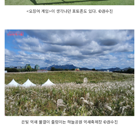
<오징어 게임>이 생각나던 포토존도 있다. ©권수진
은빛 억새 물결이 출렁이는 하늘공원 억새축제장 ©권수진