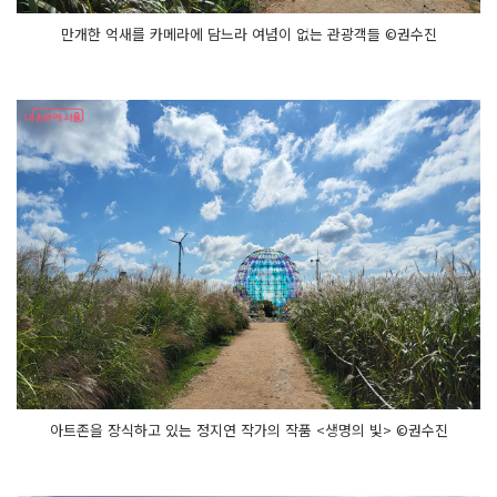
만개한 억새를 카메라에 담느라 여념이 없는 관광객들 ©권수진
아트존을 장식하고 있는 정지연 작가의 작품 <생명의 빛> ©권수진