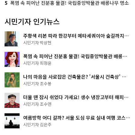
5
폭염 속 피어난 진분홍 물결! 국립중앙박물관 배롱나무 명소
시민기자 인기뉴스
주황색 리본 따라 한강부터 메타세쿼이아 숲길까지…
서울둘레길 15코스
시민기자 박상현
폭염 속 피어난 진분홍 물결! 국립중앙박물관 배롱나
무 명소
시민기자 최정윤
나의 마음을 사로잡은 건축물은? '서울시 건축상' 수
상작 공개!
시민기자 조수봉
더울 땐 잠시 쉬었다 가세요! 생수 냉장고부터 해피소
·무더위쉼터까지
시민기자 조수연
여름방학 어디 갈까? 서울 도심 무료 실내 여행 코스
추천
시민기자 김은주