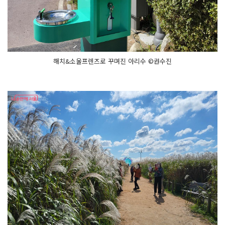
해치&소울프렌즈로 꾸며진 아리수 ©권수진