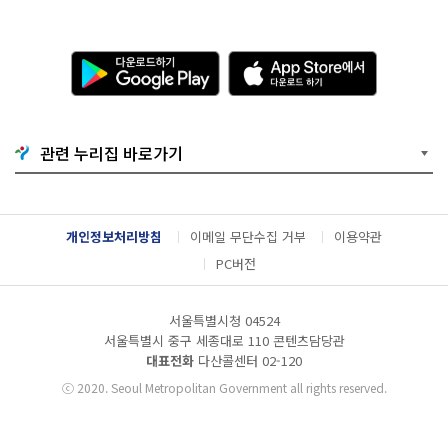
다
A
운
p
로
p
드
S
하
t
기
o
관련 누리집 바로가기
G
r
o
e
o
에
g
서
l
다
개인정보처리방침
이메일 무단수집 거부
이용약관
e
운
P
로
PC버전
l
드
a
하
y
기
서울특별시청 04524
서울특별시 중구 세종대로 110 콘텐츠담당관
대표전화
다산콜센터
02-120
ⓒ
2020. Seoul Metropolitan Government all rights reserved.