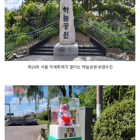
제24회 서울 억새축제가 열리는 하늘공원 ©권수진