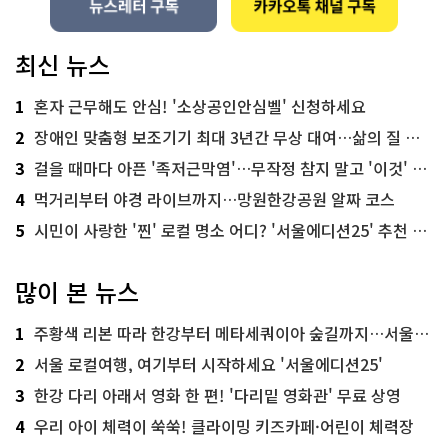
최신 뉴스
1
혼자 근무해도 안심! '소상공인안심벨' 신청하세요
2
장애인 맞춤형 보조기기 최대 3년간 무상 대여…삶의 질 높인다
3
걸을 때마다 아픈 '족저근막염'…무작정 참지 말고 '이것' 해보세요!
4
먹거리부터 야경 라이브까지…망원한강공원 알짜 코스
5
시민이 사랑한 '찐' 로컬 명소 어디? '서울에디션25' 추천 코스
많이 본 뉴스
1
주황색 리본 따라 한강부터 메타세쿼이아 숲길까지…서울둘레길 15코스
2
서울 로컬여행, 여기부터 시작하세요 '서울에디션25'
3
한강 다리 아래서 영화 한 편! '다리밑 영화관' 무료 상영
4
우리 아이 체력이 쑥쑥! 클라이밍 키즈카페·어린이 체력장