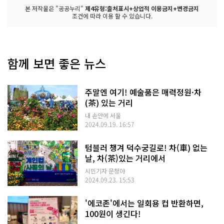
본 저작물은 "공공누리"
제4유형:출처표시+상업적 이용금지+변경금지
조건에 따라 이용 할 수 있습니다.
함께 보면 좋은 뉴스
주말엔 여기! 예술품은 매력정원·차
(茶) 있는 거리
내 손안에 서울
2024.09.19. 16:57
텀블러 챙겨 덕수궁길로! 차(車) 없는
날, 차(茶)있는 거리에서
시민기자 문청야
2024.09.23. 15:53
'에코존'에서는 일회용 컵 반환하면,
100원이 생긴다!