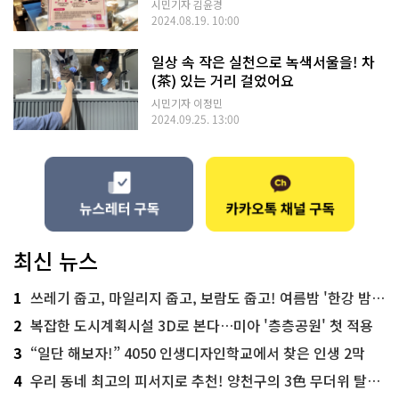
시민기자 김윤경
2024.08.19. 10:00
일상 속 작은 실천으로 녹색서울을! 차
(茶) 있는 거리 걸었어요
시민기자 이정민
2024.09.25. 13:00
최신 뉴스
1
쓰레기 줍고, 마일리지 줍고, 보람도 줍고! 여름밤 '한강 밤마실 줍깅'
2
복잡한 도시계획시설 3D로 본다…미아 '층층공원' 첫 적용
3
“일단 해보자!” 4050 인생디자인학교에서 찾은 인생 2막
4
우리 동네 최고의 피서지로 추천! 양천구의 3色 무더위 탈출 명소