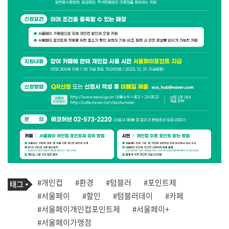
기
태
#개인컵
#환경
#텀블러
#포인트제
사
그
관
#서울페이
#할인
#텀블러데이
#카페
련
#서울페이개인컵포인트제
#서울페이+
태
그
#서울페이가맹점