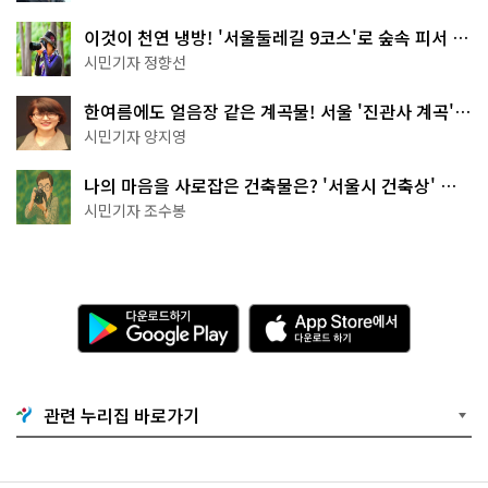
이것이 천연 냉방! '서울둘레길 9코스'로 숲속 피서 떠
나볼까
시민기자 정향선
한여름에도 얼음장 같은 계곡물! 서울 '진관사 계곡'이
천국이네~
시민기자 양지영
나의 마음을 사로잡은 건축물은? '서울시 건축상' 수
상작 공개!
시민기자 조수봉
다
A
운
p
로
p
드
S
하
t
기
o
관련 누리집 바로가기
G
r
o
e
o
에
g
서