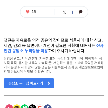
좋
15
카
트
페
아
카
위
이
요
오
터
스
톡
북
댓글은 자유로운 의견 공유의 장이므로 서울시에 대한 신고,
제안, 건의 등 답변이나 개선이 필요한 사항에 대해서는
전자
민원 응답소 누리집을 이용
하여 주시기 바랍니다.
상업성 광고, 저작권 침해, 저속한 표현, 특정인에 대한 비방, 명예훼손, 정
치적 목적, 유사한 내용의 반복적 글, 개인정보 유출,그 밖에 공익을 저해하
거나 운영 취지에 맞지 않는 댓글은 서울특별시 조례 및 개인정보보호법에
의해 통보없이 삭제될 수 있습니다.
응답소 누리집 바로가기