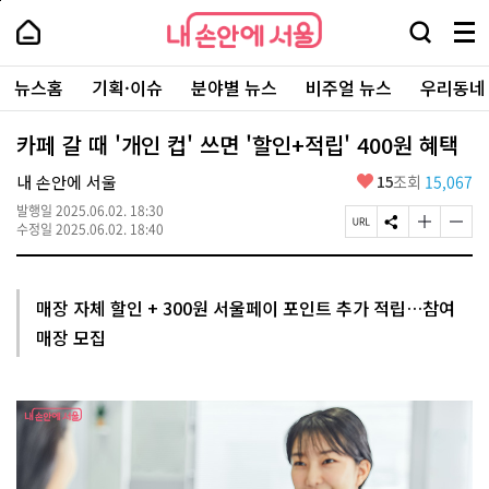
본
페
내
문
이
내
손
검
메
바
지
손
안
색
뉴
로
상
안
주
에
창
전
가
단
에
뉴스홈
기획·이슈
분야별 뉴스
비주얼 뉴스
우리동네
요
서
열
체
기
으
서
서
울
기
보
로
울
비
기
이
-
카페 갈 때 '개인 컵' 쓰면 '할인+적립' 400원 혜택
스
동
서
바
울
좋
내 손안에 서울
15
조회
15,067
로
시
아
가
대
발행일
2025.06.02. 18:30
요
기
페
S
글
글
표
수정일
2025.06.02. 18:40
이
N
자
자
소
지
S
크
크
통
U
공
기
기
포
R
유
크
작
털
매장 자체 할인 + 300원 서울페이 포인트 추가 적립…참여
L
하
게
게
매장 모집
복
기
변
변
사
경
경
하
하
기
기