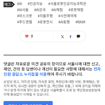
기
필
태
#AI
#인공지능
#서울로봇인공지능과학관
사
그
관
#AI서울
#AI강국
#AI체험
#로봇체험
련
#마스크봇
#자율주행
#사전예약제
태
그
#푸드엔젤
#로봇전시
#AI동행
#RAIM
좋
0
카
트
페
아
카
위
이
요
오
터
스
톡
북
댓글은 자유로운 의견 공유의 장이므로 서울시에 대한 신고,
제안, 건의 등 답변이나 개선이 필요한 사항에 대해서는
전자
민원 응답소 누리집을 이용
하여 주시기 바랍니다.
상업성 광고, 저작권 침해, 저속한 표현, 특정인에 대한 비방, 명예훼손, 정
치적 목적, 유사한 내용의 반복적 글, 개인정보 유출,그 밖에 공익을 저해하
거나 운영 취지에 맞지 않는 댓글은 서울특별시 조례 및 개인정보보호법에
의해 통보없이 삭제될 수 있습니다.