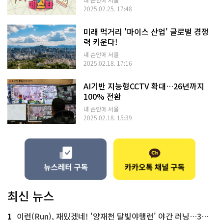
2025.02.25. 17:48
미래 먹거리 '마이스 산업' 글로벌 경쟁
력 키운다!
내 손안에 서울
2025.02.18. 17:16
AI기반 지능형CCTV 확대…26년까지
100% 전환
내 손안에 서울
2025.02.18. 15:39
최신 뉴스
1
이런(Run), 재밌겠네! '양재천 달빛야행런' 야간 러닝…300명 모집