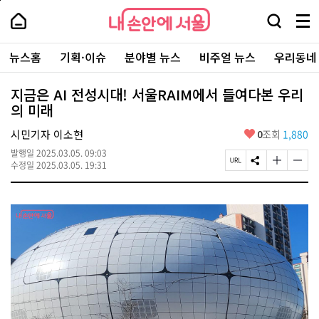
본
페
내
문
이
내
손
검
메
바
지
손
안
색
뉴
로
상
안
주
에
창
전
가
단
에
뉴스홈
기획·이슈
분야별 뉴스
비주얼 뉴스
우리동네
요
서
열
체
기
으
서
서
울
기
보
로
울
비
기
이
-
지금은 AI 전성시대! 서울RAIM에서 들여다본 우리
스
동
서
의 미래
바
울
로
시
가
좋
시민기자 이소현
0
조회
1,880
대
기
아
표
발행일
2025.03.05. 09:03
요
소
페
S
글
글
수정일
2025.03.05. 19:31
통
이
N
자
자
포
지
S
크
크
털
U
공
기
기
R
유
크
작
L
하
게
게
복
기
변
변
사
경
경
하
하
기
기