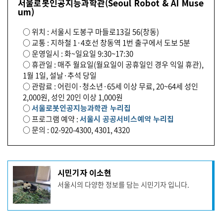
서울로봇인공지능과학관(Seoul Robot & AI Muse
um)
○ 위치 : 서울시 도봉구 마들로13길 56(창동)
○ 교통 : 지하철 1·4호선 창동역 1번 출구에서 도보 5분
○ 운영일시 : 화~일요일 9:30~17:30
○ 휴관일 : 매주 월요일(월요일이 공휴일인 경우 익일 휴관),
1월 1일, 설날·추석 당일
○ 관람료 : 어린이·청소년·65세 이상 무료, 20~64세 성인
2,000원, 성인 20인 이상 1,000원
○
서울로봇인공지능과학관 누리집
○ 프로그램 예약 :
서울시 공공서비스예약 누리집
○ 문의 : 02-920-4300, 4301, 4320
기
시민기자 이소현
사
서울시의 다양한 정보를 담는 시민기자 입니다.
작
성
자
프
로