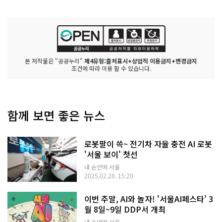
본 저작물은 "공공누리"
제4유형:출처표시+상업적 이용금지+변경금지
조건에 따라 이용 할 수 있습니다.
함께 보면 좋은 뉴스
로봇팔이 쓱~ 전기차 자율 충전 AI 로봇
'서울 보이' 첫선
내 손안에 서울
2025.02.28. 15:20
이번 주말, AI와 놀자! '서울AI페스타' 3
월 8일~9일 DDP서 개최
내 손안에 서울