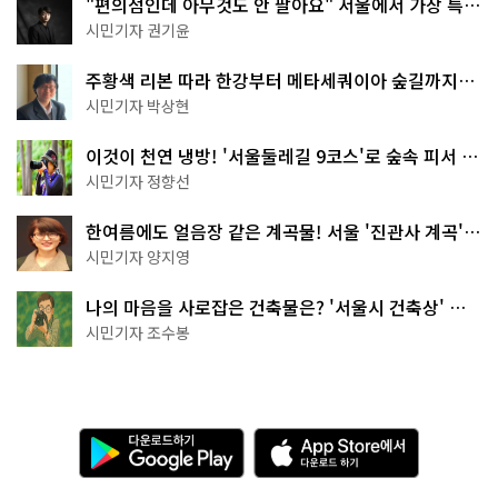
"편의점인데 아무것도 안 팔아요" 서울에서 가장 특별
한 편의점의 정체
시민기자 권기윤
주황색 리본 따라 한강부터 메타세쿼이아 숲길까지…
서울둘레길 15코스
시민기자 박상현
이것이 천연 냉방! '서울둘레길 9코스'로 숲속 피서 떠
나볼까
시민기자 정향선
한여름에도 얼음장 같은 계곡물! 서울 '진관사 계곡'이
천국이네~
시민기자 양지영
나의 마음을 사로잡은 건축물은? '서울시 건축상' 수
상작 공개!
시민기자 조수봉
다
A
운
p
로
p
드
S