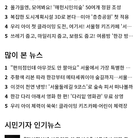
2
올가을엔, 모여봐요! '매헌시민의숲' 50여개 정원 조성
3
복잡한 도시계획시설 3D로 본다…미아 '층층공원' 첫 적용
4
우리 아이 첫 클라이밍 도전, 여기서! 서울형 키즈카페 '서울가족플라자점'
5
쓰레기 줍고, 마일리지 줍고, 보람도 줍고! 여름밤 '한강 밤마실 줍깅'
많이 본 뉴스
1
"편의점인데 아무것도 안 팔아요" 서울에서 가장 특별한 편의점의 정체
2
주황색 리본 따라 한강부터 메타세쿼이아 숲길까지…서울둘레길 15코스
3
이것이 천연 냉방! '서울둘레길 9코스'로 숲속 피서 떠나볼까
4
한강 다리 아래서 영화 한 편! '다리밑 영화관' 무료 상영
5
우리 아이 체력이 쑥쑥! 클라이밍 키즈카페·어린이 체력장
시민기자 인기뉴스