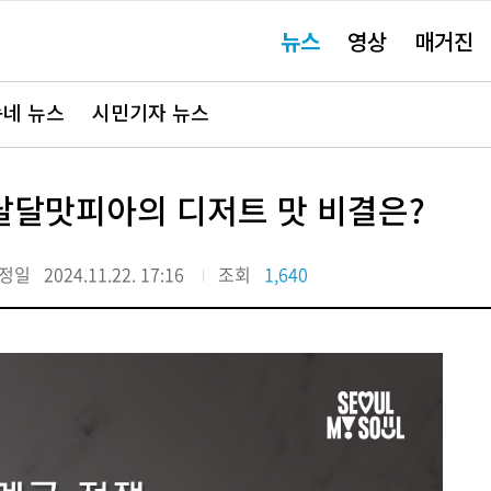
주
뉴스
영상
매거진
요
서
비
스
바
네 뉴스
시민기자 뉴스
로
가
기"
달달맛피아의 디저트 맛 비결은?
정일
2024.11.22. 17:16
조회
1,640