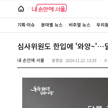
본
페
문
이
뉴
바
지
스
로
상
룸
가
단
뉴
기
으
스
로
기획·이슈
분야별 뉴스
비주얼 뉴스
우리동
주
이
요
동
서
비
스
심사위원도 한입에 '와앙~'…
바
로
가
기
내 손안에 서울
발행일
2024.11.22. 13:29
수