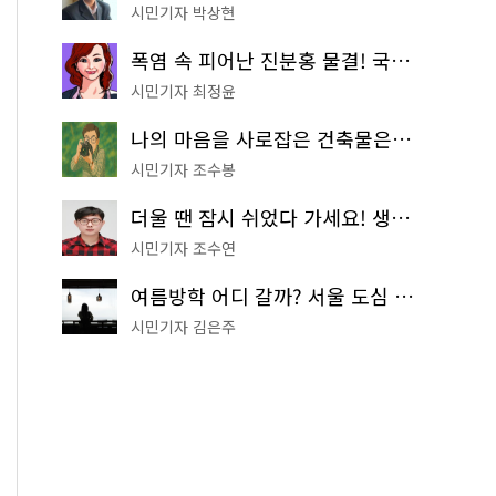
시민기자 박상현
폭염 속 피어난 진분홍 물결! 국립중앙박물관 배롱나무 명소
시민기자 최정윤
나의 마음을 사로잡은 건축물은? '서울시 건축상' 수상작 공개!
시민기자 조수봉
더울 땐 잠시 쉬었다 가세요! 생수 냉장고부터 해피소·무더위쉼터까지
시민기자 조수연
여름방학 어디 갈까? 서울 도심 무료 실내 여행 코스 추천
시민기자 김은주