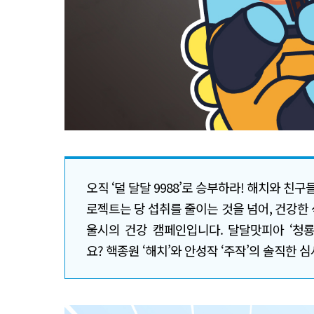
오직 ‘덜 달달 9988’로 승부하라! 해치와 친구
로젝트는 당 섭취를 줄이는 것을 넘어, 건강한
울시의 건강 캠페인입니다. 달달맛피아 ‘청룡
요? 핵종원 ‘해치’와 안성작 ‘주작’의 솔직한 