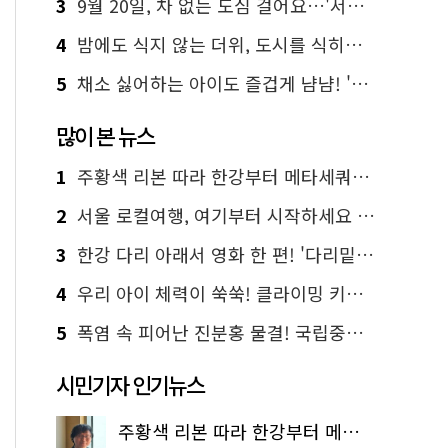
3
9월 20일, 차 없는 도심 걸어요…'서울 걷자 페스티벌' 선착순 5천명
4
밤에도 식지 않는 더위, 도시를 식히는 시원한 해법은?
5
채소 싫어하는 아이도 즐겁게 냠냠! '찾아가는 서울시 식생활 교육' 현장
많이 본 뉴스
1
주황색 리본 따라 한강부터 메타세쿼이아 숲길까지…서울둘레길 15코스
2
서울 로컬여행, 여기부터 시작하세요 '서울에디션25'
3
한강 다리 아래서 영화 한 편! '다리밑 영화관' 무료 상영
4
우리 아이 체력이 쑥쑥! 클라이밍 키즈카페·어린이 체력장
5
폭염 속 피어난 진분홍 물결! 국립중앙박물관 배롱나무 명소
시민기자 인기뉴스
주황색 리본 따라 한강부터 메타세쿼이아 숲길까지…서울둘레길 15코스