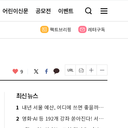
어린이신문
공모전
이벤트
검
메
색
뉴
창
전
열
체
팩트브리핑
레터구독
기
보
기
카
좋
트
페
9
페
인
글
글
카
위
이
아
이
쇄
자
자
오
터
스
요
지
하
크
크
톡
북
U
기
기
기
R
새
크
작
L
창
게
게
최신 뉴스
복
열
변
변
사
림
경
경
하
하
1
내년 서울 예산, 어디에 쓰면 좋을까요? 온라인 투표
기
기
2
영화·AI 등 192개 강좌 쏟아진다! 서울시민대학 선착순 신청