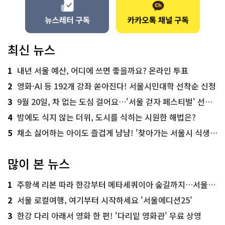
최신 뉴스
1
내년 서울 예산, 어디에 쓰면 좋을까요? 온라인 투표
2
영화·AI 등 192개 강좌 쏟아진다! 서울시민대학 선착순 신청
3
9월 20일, 차 없는 도심 걸어요…'서울 걷자 페스티벌' 선착순 5천명
4
밤에도 식지 않는 더위, 도시를 식히는 시원한 해법은?
5
채소 싫어하는 아이도 즐겁게 냠냠! '찾아가는 서울시 식생활 교육' 현장
많이 본 뉴스
1
주황색 리본 따라 한강부터 메타세쿼이아 숲길까지…서울둘레길 15코스
2
서울 로컬여행, 여기부터 시작하세요 '서울에디션25'
3
한강 다리 아래서 영화 한 편! '다리밑 영화관' 무료 상영