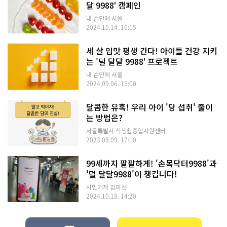
달 9988' 캠페인
내 손안에 서울
2024.10.14. 16:15
세 살 입맛 평생 간다! 아이들 건강 지키
는 '덜 달달 9988' 프로젝트
내 손안에 서울
2024.09.06. 15:00
달콤한 유혹! 우리 아이 '당 섭취' 줄이
는 방법은?
서울특별시 식생활종합지원센터
2023.05.09. 17:10
99세까지 팔팔하게! '손목닥터9988'과
'덜 달달9988'이 챙깁니다!
시민기자 김미선
2024.10.18. 14:20