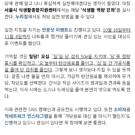
당에 관해 알고 나니 확실하게 실천해야겠다는 생각이 들었다. 마침
서울시 식생활종합지원센터
에서는 매달
‘식생활 역량 강좌’
를 실시
한다.
누리집
에서도 저당 실천 방법을 볼 수 있다.
실천 지침을 지키는
인증샷 이벤트
도 진행되고 있다.
10월 16일부터
11월 8일까지
나트륨과 첨가당 줄이기에 관심 있는 시민을 대상으
로 이벤트를 벌인다.
기억할 것은
일당! 오십
.
'일'일 당 섭취 50g을 지키며, '당'류 함량
표시를 확인하고, '오'늘부터 탄산음료를 줄이고, '십'일 간 가공식품
을 줄여 당 섭취를 줄인다
. 그렇게 보니 생각보다 지킬 수 있을 듯하
다. 갈증 나면 물을 먼저 마시고, 가급적 탄산음료를 제외하며 무가
당, 저당도를 선택한다. 간식은 작은 사이즈의 생과일과 견과류 등을
먹는다. 식사 시에는 소스나 드레싱을 줄여 본연의 맛으로 먹도록 한
다.
이와 관련한 SNS 캠페인과 공모전도 시행하고 있다. 또한
소비자공
익네트워크 인스타그램
을 통해 ‘가당음료 대신 물 마시기 챌린지’도
진행하고 있으니 관심이 있다면 꼭 참여해 보면 좋겠다.