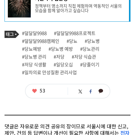
사
정책부터 명소까지 직접 체험하며 역동적인 서울의
작
모습을 함께 알아가고 싶습니다
성
자
프
로
기
필
태
#덜달달9988
#덜달달9988프로젝트
사
그
관
#덜달달9988캠페인
#당뇨
#당뇨병
련
#당뇨예방
#당뇨병 예방
#당뇨관리
태
그
#당뇨병 관리
#저당
#저당 식습관
#저당 식생활
#일당오십
#당줄이기
#일차의료 만성질환 관리사업
좋
53
카
트
페
아
카
위
이
요
오
터
스
톡
북
댓글은 자유로운 의견 공유의 장이므로 서울시에 대한 신고,
제안, 건의 등 답변이나 개선이 필요한 사항에 대해서는
전자