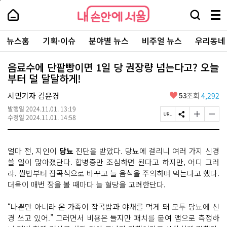
본
페
내
문
이
내
손
검
메
바
지
손
안
색
뉴
로
상
안
주
에
창
전
가
단
에
뉴스홈
기획·이슈
분야별 뉴스
비주얼 뉴스
우리동네
요
서
열
체
기
으
서
서
울
기
보
로
울
비
기
이
-
음료수에 단팥빵이면 1일 당 권장량 넘는다고? 오늘
스
동
서
부터 덜 달달하게!
바
울
로
시
가
좋
시민기자 김윤경
53
조회
4,292
대
기
아
표
발행일
2024.11.01. 13:19
요
소
페
S
글
글
수정일
2024.11.01. 14:58
통
이
N
자
자
포
지
S
크
크
털
U
공
기
기
얼마 전, 지인이
당뇨
진단을 받았다. 당뇨에 걸리니 여러 가지 신경
R
유
크
작
L
하
게
게
쓸 일이 많아졌단다. 합병증만 조심하면 된다고 하지만, 어디 그러
복
기
변
변
랴. 쌀밥부터 잡곡식으로 바꾸고 늘 음식을 주의하며 먹는다고 했다.
사
경
경
더욱이 매번 장을 볼 때마다 늘 혈당을 고려한단다.
하
하
기
기
“나뿐만 아니라 온 가족이 잡곡밥과 야채를 먹게 돼 모두 당뇨에 신
경 쓰고 있어.” 그러면서 비용은 들지만 패치를 붙여 앱으로 측정하