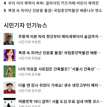
4
우리 아이 체력이 쑥쑥! 클라이밍 키즈카페·어린이 체력장
5
폭염 속 피어난 진분홍 물결! 국립중앙박물관 배롱나무 명소
시민기자 인기뉴스
주황색 리본 따라 한강부터 메타세쿼이아 숲길까지…
서울둘레길 15코스
시민기자 박상현
폭염 속 피어난 진분홍 물결! 국립중앙박물관 배롱나
무 명소
시민기자 최정윤
나의 마음을 사로잡은 건축물은? '서울시 건축상' 수
상작 공개!
시민기자 조수봉
더울 땐 잠시 쉬었다 가세요! 생수 냉장고부터 해피소
·무더위쉼터까지
시민기자 조수연
여름방학 어디 갈까? 서울 도심 무료 실내 여행 코스
추천
시민기자 김은주