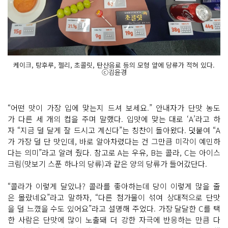
케이크, 탕후루, 젤리, 초콜릿, 탄산음료 등의 모형 앞에 당류가 적혀 있다.
ⓒ김윤경
“어떤 맛이 가장 입에 맞는지 드셔 보세요.” 안내자가 단맛 농도
가 다른 세 개의 컵을 주며 말했다. 입맛에 맞는 대로 ‘A’라고 하
자 “지금 덜 달게 잘 드시고 계신다”는 칭찬이 돌아왔다. 덧붙여 “A
가 가장 덜 단 맛인데, 바로 알아차렸다는 건 그만큼 미각이 예민하
다는 의미”라고 알려 줬다. 참고로 A는 우유, B는 콜라, C는 아이스
크림(맛보기 스푼 하나의 당류)과 같은 양의 당류가 들어갔단다.
“콜라가 이렇게 달았나? 콜라를 좋아하는데 당이 이렇게 많을 줄
은 몰랐네요”라고 말하자, “다른 첨가물이 섞여 상대적으로 단맛
을 덜 느꼈을 수도 있어요”라고 설명해 주었다. 가장 달달한 C를 택
한 사람은 단맛에 많이 노출돼 더 강한 자극에 반응하는 만큼 다