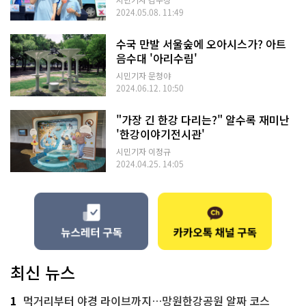
2024.05.08. 11:49
수국 만발 서울숲에 오아시스가? 아트
음수대 '아리수림'
시민기자 문청야
2024.06.12. 10:50
"가장 긴 한강 다리는?" 알수록 재미난
'한강이야기전시관'
시민기자 이정규
2024.04.25. 14:05
최신 뉴스
1
먹거리부터 야경 라이브까지…망원한강공원 알짜 코스