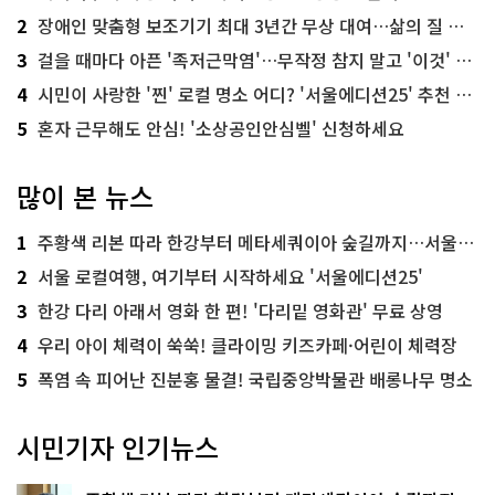
2
장애인 맞춤형 보조기기 최대 3년간 무상 대여…삶의 질 높인다
3
걸을 때마다 아픈 '족저근막염'…무작정 참지 말고 '이것' 해보세요!
4
시민이 사랑한 '찐' 로컬 명소 어디? '서울에디션25' 추천 코스
5
혼자 근무해도 안심! '소상공인안심벨' 신청하세요
많이 본 뉴스
1
주황색 리본 따라 한강부터 메타세쿼이아 숲길까지…서울둘레길 15코스
2
서울 로컬여행, 여기부터 시작하세요 '서울에디션25'
3
한강 다리 아래서 영화 한 편! '다리밑 영화관' 무료 상영
4
우리 아이 체력이 쑥쑥! 클라이밍 키즈카페·어린이 체력장
5
폭염 속 피어난 진분홍 물결! 국립중앙박물관 배롱나무 명소
시민기자 인기뉴스