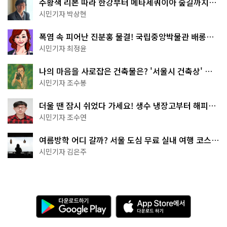
주황색 리본 따라 한강부터 메타세쿼이아 숲길까지…
서울둘레길 15코스
시민기자 박상현
폭염 속 피어난 진분홍 물결! 국립중앙박물관 배롱나
무 명소
시민기자 최정윤
나의 마음을 사로잡은 건축물은? '서울시 건축상' 수
상작 공개!
시민기자 조수봉
더울 땐 잠시 쉬었다 가세요! 생수 냉장고부터 해피소
·무더위쉼터까지
시민기자 조수연
여름방학 어디 갈까? 서울 도심 무료 실내 여행 코스
추천
시민기자 김은주
다
A
운
p
로
p
드
S