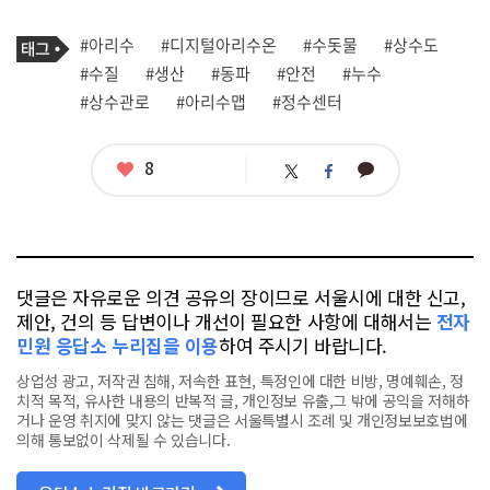
기
태
#아리수
#디지털아리수온
#수돗물
#상수도
사
그
관
#수질
#생산
#동파
#안전
#누수
련
#상수관로
#아리수맵
#정수센터
태
그
좋
8
카
트
페
아
카
위
이
요
오
터
스
톡
북
댓글은 자유로운 의견 공유의 장이므로 서울시에 대한 신고,
제안, 건의 등 답변이나 개선이 필요한 사항에 대해서는
전자
민원 응답소 누리집을 이용
하여 주시기 바랍니다.
상업성 광고, 저작권 침해, 저속한 표현, 특정인에 대한 비방, 명예훼손, 정
치적 목적, 유사한 내용의 반복적 글, 개인정보 유출,그 밖에 공익을 저해하
거나 운영 취지에 맞지 않는 댓글은 서울특별시 조례 및 개인정보보호법에
의해 통보없이 삭제될 수 있습니다.