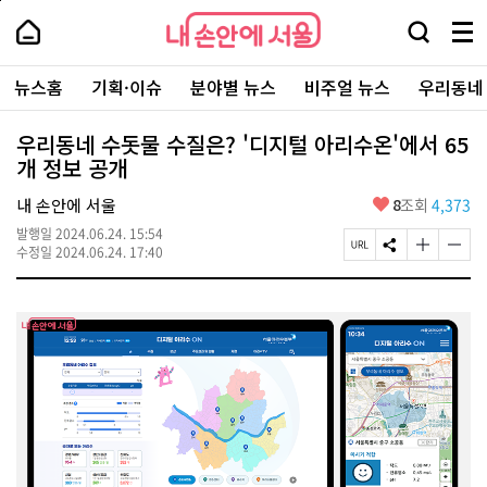
본
페
내
문
이
내
손
검
메
바
지
손
안
색
뉴
로
상
안
주
에
창
전
가
단
에
뉴스홈
기획·이슈
분야별 뉴스
비주얼 뉴스
우리동네
요
서
열
체
기
으
서
서
울
기
보
로
울
비
기
이
-
우리동네 수돗물 수질은? '디지털 아리수온'에서 65
스
동
서
개 정보 공개
바
울
로
시
가
좋
내 손안에 서울
8
조회
4,373
대
기
아
표
발행일
2024.06.24. 15:54
요
소
페
S
글
글
수정일
2024.06.24. 17:40
통
이
N
자
자
포
지
S
크
크
털
U
공
기
기
R
유
크
작
L
하
게
게
복
기
변
변
사
경
경
하
하
기
기