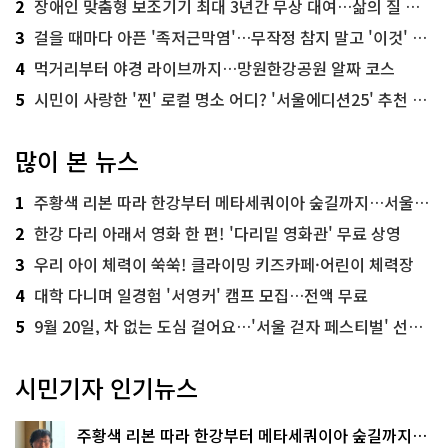
2
장애인 맞춤형 보조기기 최대 3년간 무상 대여…삶의 질 높인다
3
걸을 때마다 아픈 '족저근막염'…무작정 참지 말고 '이것' 해보세요!
4
먹거리부터 야경 라이브까지…망원한강공원 알짜 코스
5
시민이 사랑한 '찐' 로컬 명소 어디? '서울에디션25' 추천 코스
많이 본 뉴스
1
주황색 리본 따라 한강부터 메타세쿼이아 숲길까지…서울둘레길 15코스
2
한강 다리 아래서 영화 한 편! '다리밑 영화관' 무료 상영
3
우리 아이 체력이 쑥쑥! 클라이밍 키즈카페·어린이 체력장
4
대학 다니며 일경험 '서영커' 캠프 모집…전액 무료
5
9월 20일, 차 없는 도심 걸어요…'서울 걷자 페스티벌' 선착순 5천명
시민기자 인기뉴스
주황색 리본 따라 한강부터 메타세쿼이아 숲길까지…