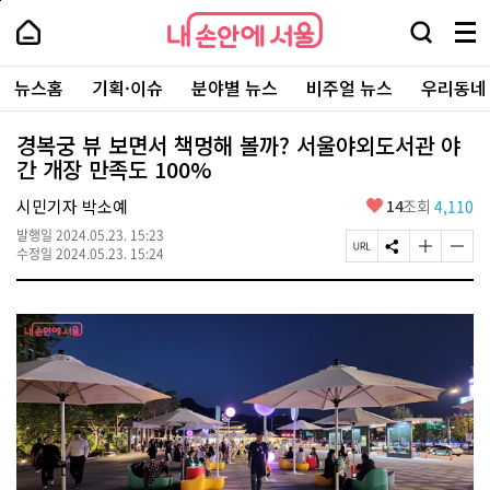
본
페
내
문
이
내
손
검
메
바
지
손
안
색
뉴
로
상
안
주
에
창
전
가
단
에
뉴스홈
기획·이슈
분야별 뉴스
비주얼 뉴스
우리동네
요
서
열
체
기
으
서
서
울
기
보
로
울
비
기
이
-
경복궁 뷰 보면서 책멍해 볼까? 서울야외도서관 야
스
동
서
간 개장 만족도 100%
바
울
로
시
가
좋
시민기자 박소예
14
조회
4,110
대
기
아
표
발행일
2024.05.23. 15:23
요
소
페
S
글
글
수정일
2024.05.23. 15:24
통
이
N
자
자
포
지
S
크
크
털
U
공
기
기
R
유
크
작
L
하
게
게
복
기
변
변
사
경
경
하
하
기
기