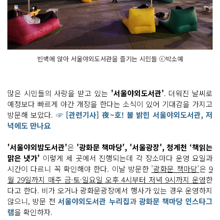
빈백에 앉아 서울야외도서관을 즐기는 시민들 ⓒ박소예
많은 시민들의 사랑을 받고 있는
'서울야외도서관'
. 더워진 날씨로
예정보다 빠르게 야간 개장을 한다는 소식이 있어 기대감을 가지고
방문해 보았다.
☞ [관련기사] 夜~호! 불 밝힌 서울야외도서관, 저
녁에도 만나요
'서울야외밤도서관'
은
'광화문 책마당', '서울광장', 청계천 ‘책읽는
맑은 냇가'
이렇게 세 곳에서 진행되는데 각 장소마다 운영 요일과
시간이 다르니 꼭 확인해야 한다. 이날 방문한
'광화문 책마당'
은
9
월 29일까지 매주 금·토·일요일 오후 4시부터 저녁 9시까지 운영
한
다고 한다. 비가 오거나 광화문광장에서 행사가 있는 경우 운영하지
않으니, 방문 전
서울야외도서관 누리집
과
광화문 책마당 인스타그
램
을 확인하자.