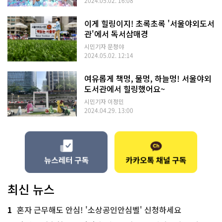
2024.05.02. 16:08
이게 힐링이지! 초록초록 '서울야외도서
관'에서 독서삼매경
시민기자 문청야
2024.05.02. 12:14
여유롭게 책멍, 물멍, 하늘멍! 서울야외
도서관에서 힐링했어요~
시민기자 이정민
2024.04.29. 13:00
최신 뉴스
1
혼자 근무해도 안심! '소상공인안심벨' 신청하세요