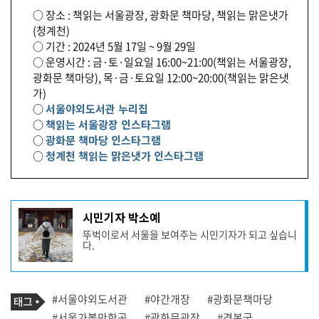
○ 장소 : 책읽는 서울광장, 광화문 책마당, 책읽는 맑은냇가
(청계천)
○ 기간 : 2024년 5월 17일 ~ 9월 29일
○ 운영시간 : 금·토·일요일 16:00~21:00(책읽는 서울광장,
광화문 책마당), 목·금·토요일 12:00~20:00(책읽는 맑은냇
가)
○
서울야외도서관 누리집
○
책읽는 서울광장 인스타그램
○
광화문 책마당 인스타그램
○
청계천 책읽는 맑은냇가 인스타그램
기
시민기자 박소예
사
뚜벅이로서 서울을 보여주는 시민기자가 되고 싶습니
작
다.
성
자
프
로
기
필
태
#서울야외도서관
#야간개장
#광화문책마당
사
그
관
#서울가볼만한곳
#광화문광장
#경복궁