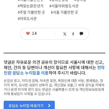
련
#책읽는맑은냇가
#서울야외밤도서관
태
그
#주말 가볼만한 곳
#서울 가볼만한 곳
#야외도서관
좋
14
카
트
페
아
카
위
이
요
오
터
스
톡
북
댓글은 자유로운 의견 공유의 장이므로 서울시에 대한 신고,
제안, 건의 등 답변이나 개선이 필요한 사항에 대해서는
전자
민원 응답소 누리집을 이용
하여 주시기 바랍니다.
상업성 광고, 저작권 침해, 저속한 표현, 특정인에 대한 비방, 명예훼손, 정
치적 목적, 유사한 내용의 반복적 글, 개인정보 유출,그 밖에 공익을 저해하
거나 운영 취지에 맞지 않는 댓글은 서울특별시 조례 및 개인정보보호법에
의해 통보없이 삭제될 수 있습니다.
응답소 누리집 바로가기