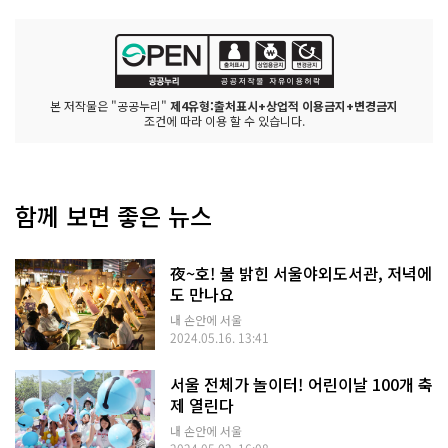
본 저작물은 "공공누리"
제4유형:출처표시+상업적 이용금지+변경금지
조건에 따라 이용 할 수 있습니다.
함께 보면 좋은 뉴스
夜~호! 불 밝힌 서울야외도서관, 저녁에
도 만나요
내 손안에 서울
2024.05.16. 13:41
서울 전체가 놀이터! 어린이날 100개 축
제 열린다
내 손안에 서울