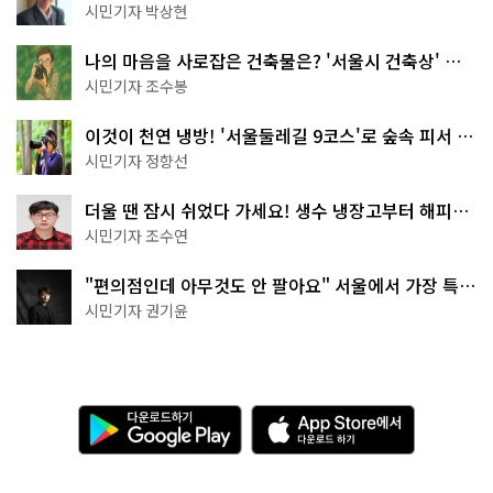
서울둘레길 15코스
시민기자 박상현
나의 마음을 사로잡은 건축물은? '서울시 건축상' 수
상작 공개!
시민기자 조수봉
이것이 천연 냉방! '서울둘레길 9코스'로 숲속 피서 떠
나볼까
시민기자 정향선
더울 땐 잠시 쉬었다 가세요! 생수 냉장고부터 해피소
·무더위쉼터까지
시민기자 조수연
"편의점인데 아무것도 안 팔아요" 서울에서 가장 특별
한 편의점의 정체
시민기자 권기윤
다
A
운
p
로
p
드
S
하
t