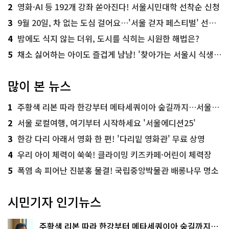
2
영화·AI 등 192개 강좌 쏟아진다! 서울시민대학 선착순 신청
3
9월 20일, 차 없는 도심 걸어요…'서울 걷자 페스티벌' 선착순 5천명
4
밤에도 식지 않는 더위, 도시를 식히는 시원한 해법은?
5
채소 싫어하는 아이도 즐겁게 냠냠! '찾아가는 서울시 식생활 교육' 현장
많이 본 뉴스
1
주황색 리본 따라 한강부터 메타세쿼이아 숲길까지…서울둘레길 15코스
2
서울 로컬여행, 여기부터 시작하세요 '서울에디션25'
3
한강 다리 아래서 영화 한 편! '다리밑 영화관' 무료 상영
4
우리 아이 체력이 쑥쑥! 클라이밍 키즈카페·어린이 체력장
5
폭염 속 피어난 진분홍 물결! 국립중앙박물관 배롱나무 명소
시민기자 인기뉴스
주황색 리본 따라 한강부터 메타세쿼이아 숲길까지…