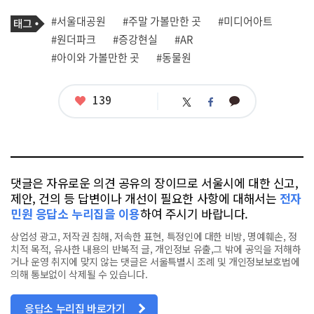
로
기
필
태
#서울대공원
#주말 가볼만한 곳
#미디어아트
사
그
관
#원더파크
#증강현실
#AR
련
#아이와 가볼만한 곳
#동물원
태
그
좋
139
카
트
페
아
카
위
이
요
오
터
스
톡
북
댓글은 자유로운 의견 공유의 장이므로 서울시에 대한 신고,
제안, 건의 등 답변이나 개선이 필요한 사항에 대해서는
전자
민원 응답소 누리집을 이용
하여 주시기 바랍니다.
상업성 광고, 저작권 침해, 저속한 표현, 특정인에 대한 비방, 명예훼손, 정
치적 목적, 유사한 내용의 반복적 글, 개인정보 유출,그 밖에 공익을 저해하
거나 운영 취지에 맞지 않는 댓글은 서울특별시 조례 및 개인정보보호법에
의해 통보없이 삭제될 수 있습니다.
응답소 누리집 바로가기