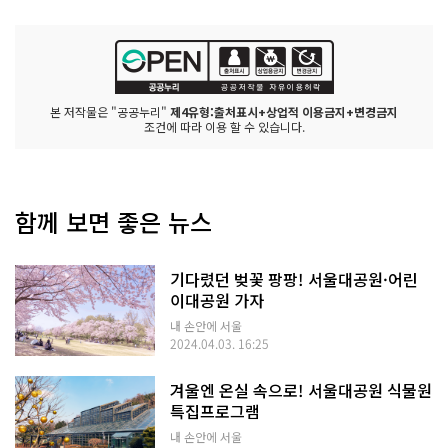
본 저작물은 "공공누리"
제4유형:출처표시+상업적 이용금지+변경금지
조건에 따라 이용 할 수 있습니다.
함께 보면 좋은 뉴스
기다렸던 벚꽃 팡팡! 서울대공원·어린
이대공원 가자
내 손안에 서울
2024.04.03. 16:25
겨울엔 온실 속으로! 서울대공원 식물원
특집프로그램
내 손안에 서울