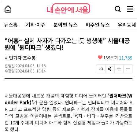
본
페
내
문
이
내
손
검
메
바
지
손
안
색
뉴
로
상
안
주
에
창
전
가
단
에
뉴스홈
기획·이슈
분야별 뉴스
비주얼 뉴스
우리동네
요
서
열
체
기
으
서
서
울
기
보
로
울
비
기
이
-
“어흥~ 실제 사자가 다가오는 듯 생생해” 서울대공
스
동
서
원에 '원더파크' 생겼다!
바
울
로
시
가
좋
시민기자 조수봉
139
조회
11,789
대
기
아
표
발행일
2024.04.05. 14:15
요
소
페
S
글
글
수정일
2024.04.05. 16:14
통
이
N
자
자
포
지
S
크
크
털
U
공
기
기
R
유
크
작
서울대공원에 새로운 개념의
체험형 미디어 놀이터
인
‘원더파크(W
L
하
게
게
복
기
변
변
onder Park)’
가 문을 열었다. 원더파크는 인터렉티브 미디어와 A
사
경
경
R 그리고 프로젝션 맵핑 등의 새로운 기법과 장비를 이용해 동물들
하
하
과의 교감을 이끌어내는 콘셉트로, 육지‧바다‧우주를 기반으로
기
기
한 10개 주제의
미디어 아트와 함께 실감형 체험과 놀이가 가능
하도
록 했다.