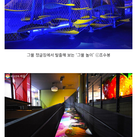
그물 정글짐에서 탈출해 보는 ‘그물 놀이’ ⓒ조수봉