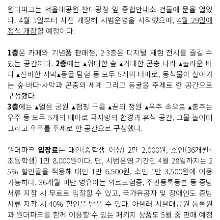
원더파크는
서울대공원 잔디광장 앞 종합안내소 건물
에 문을 열었
다. 4월 1일부터 사전 개장해 시범운영을 시작했으며,
4월 29일에
정식 개장
할 예정이다.
1층
은 카페와 기념품 판매점, 2·3층은 디지털 체험 전시를 즐길 수
있는 공간이다.
2층
에는 ▴위대한 숲 ▴거대한 곤충 나라 ▴놀라운 바
다 ▴신비한 사막▴동굴 탐험 등 모두 5개의 테마로, 동식물이 살아가
는 숲·바다·사막과 곤충의 세계 그리고 동굴을 주제로 한 공간으로
구성했다.
3층
에는 ▴얼음 공원 ▴점핑 구름 ▴꿈의 정원 ▴우주 속으로 ▴춤추는
우주 등 모두 5개의 테마로 극지방의 환경과 휴식 공간, 그물 놀이터
그리고 우주를 주제로 한 공간으로 구성했다.
원더파크
입장료
는 대인(중학생 이상) 2만 2,000원, 소인(36개월~
초등학생) 1만 8,000원이다. 단, 시범운영 기간인 4월 28일까지는 2
5% 할인율을 적용해 대인 1만 6,500원, 소인 1만 3,500원에 이용
가능하다. 36개월 미만 영유아는 의료보험증, 주민등록등본 등 증빙
서류 지참 시 무료로 입장할 수 있고, 국가유공자 및 장애인도 증빙
서류 지참 시 40% 할인을 받을 수 있다. 아울러 서울대공원 동물원
과 원더파크를 함께 이용할 수 있는 패키지 상품도 5월 중 판매 예정