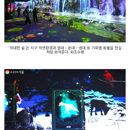
‘위대한 숲’은 지구 자연환경과 열대‧온대‧냉대 등 기후별 동물을 현실
처럼 보여준다. ©조수봉