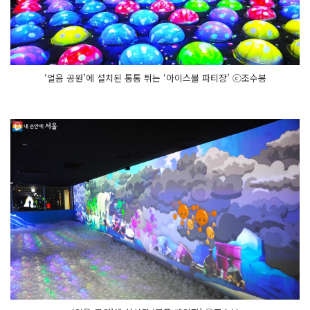
‘얼음 공원’에 설치된 통통 튀는 ‘아이스볼 파티장’ ⓒ조수봉