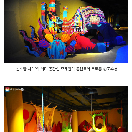
‘신비한 사막’의 테마 공간인 모래언덕 콘셉트의 포토존 ⓒ조수봉