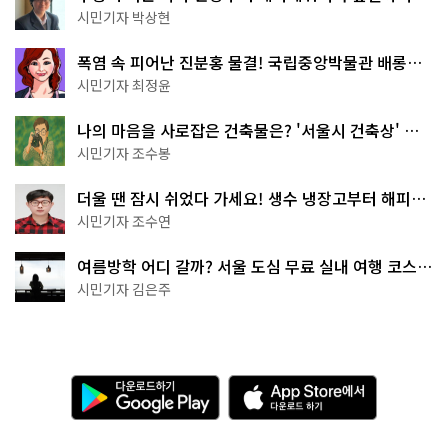
서울둘레길 15코스
시민기자 박상현
폭염 속 피어난 진분홍 물결! 국립중앙박물관 배롱나
무 명소
시민기자 최정윤
나의 마음을 사로잡은 건축물은? '서울시 건축상' 수
상작 공개!
시민기자 조수봉
더울 땐 잠시 쉬었다 가세요! 생수 냉장고부터 해피소
·무더위쉼터까지
시민기자 조수연
여름방학 어디 갈까? 서울 도심 무료 실내 여행 코스
추천
시민기자 김은주
다
A
운
p
로
p
드
S