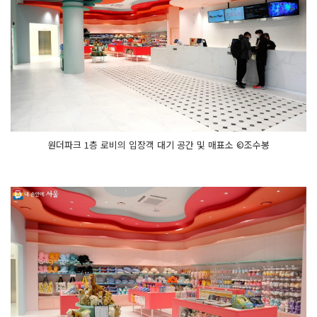
원더파크 1층 로비의 입장객 대기 공간 및 매표소 ©조수봉