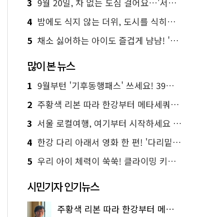
3
9월 20일, 차 없는 도심 걸어요…'서울 걷자 페스티벌' 선착순 5천명
4
밤에도 식지 않는 더위, 도시를 식히는 시원한 해법은?
5
채소 싫어하는 아이도 즐겁게 냠냠! '찾아가는 서울시 식생활 교육' 현장
많이 본 뉴스
1
9월부턴 '기후동행패스' 쓰세요! 39세까지 청년 혜택
2
주황색 리본 따라 한강부터 메타세쿼이아 숲길까지…서울둘레길 15코스
3
서울 로컬여행, 여기부터 시작하세요 '서울에디션25'
4
한강 다리 아래서 영화 한 편! '다리밑 영화관' 무료 상영
5
우리 아이 체력이 쑥쑥! 클라이밍 키즈카페·어린이 체력장
시민기자 인기뉴스
주황색 리본 따라 한강부터 메타세쿼이아 숲길까지…서울둘레길 15코스