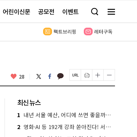
어린이신문
공모전
이벤트
검
메
색
뉴
창
전
열
체
팩트브리핑
레터구독
기
보
기
카
좋
트
페
28
페
인
글
글
카
위
이
아
이
쇄
자
자
오
터
스
요
지
하
크
크
톡
북
U
기
기
기
R
새
크
작
L
창
게
게
최신 뉴스
복
열
변
변
사
림
경
경
하
하
1
내년 서울 예산, 어디에 쓰면 좋을까요? 온라인 투표
기
기
2
영화·AI 등 192개 강좌 쏟아진다! 서울시민대학 선착순 신청