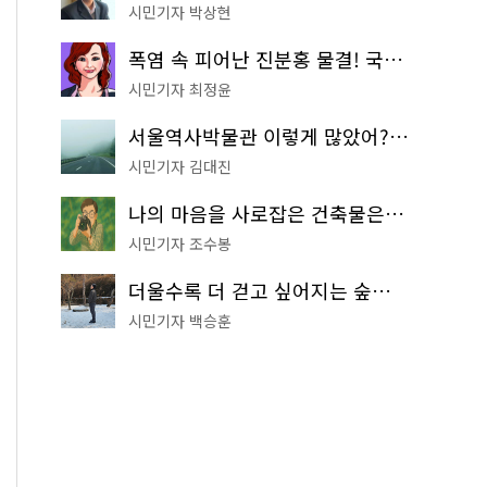
시민기자 박상현
폭염 속 피어난 진분홍 물결! 국립중앙박물관 배롱나무 명소
시민기자 최정윤
서울역사박물관 이렇게 많았어? 주말마다 한 곳씩 떠나는 역사 산책
시민기자 김대진
나의 마음을 사로잡은 건축물은? '서울시 건축상' 수상작 공개!
시민기자 조수봉
더울수록 더 걷고 싶어지는 숲길! 서울둘레길 '아차산 코스'
시민기자 백승훈