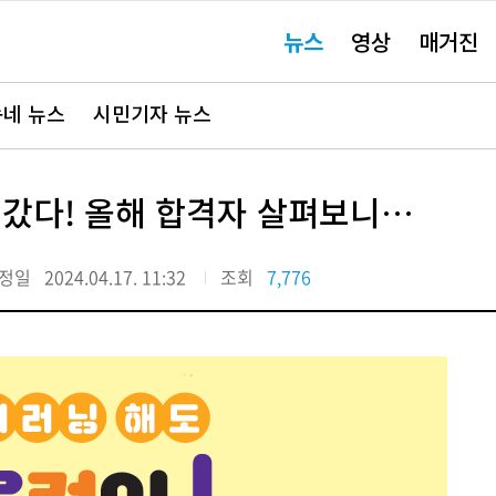
주
뉴스
영상
매거진
요
서
비
스
바
네 뉴스
시민기자 뉴스
로
가
기"
 갔다! 올해 합격자 살펴보니…
정일
2024.04.17. 11:32
조회
7,776