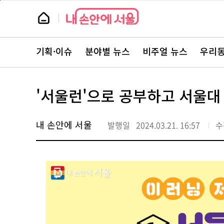
본
페
문
이
뉴
바
지
스
로
상
룸
가
단
뉴
기
으
스
로
기획·이슈
분야별 뉴스
비주얼 뉴스
우리동
주
이
요
동
서
비
스
'서울런'으로 공부하고 서울대
바
로
가
기
내 손안에 서울
발행일
2024.03.21. 16:57
수