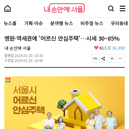
본
페
내
문
이
내
손
검
메
바
지
손
안
색
뉴
로
상
안
주
에
창
전
가
단
에
뉴스홈
기획·이슈
분야별 뉴스
비주얼 뉴스
우리동네
요
서
열
체
기
으
서
서
울
기
보
로
울
비
기
이
-
병원·역세권에 '어르신 안심주택'…시세 30~85%
스
동
서
바
울
좋
내 손안에 서울
61
조회
30,498
로
시
아
가
대
발행일
2024.01.30. 16:30
요
기
페
S
글
글
표
수정일
2024.01.30. 16:46
이
N
자
자
소
지
S
크
크
통
U
공
기
기
포
R
유
크
작
털
L
하
게
게
복
기
변
변
사
경
경
하
하
기
기