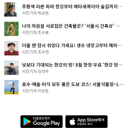
주황색 리본 따라 한강부터 메타세쿼이아 숲길까지…
서울둘레길 15코스
시민기자 박상현
나의 마음을 사로잡은 건축물은? '서울시 건축상' 수
상작 공개!
시민기자 조수봉
더울 땐 잠시 쉬었다 가세요! 생수 냉장고부터 해피소
·무더위쉼터까지
시민기자 조수연
낮보다 기대되는 한강의 밤! 8월 한정 무료 '한강 밤
핑' 예약은?
시민기자 김성무
호수·예술·미식 모두 품은 도보 코스! 서울식물원~LG
아트센터~마곡테라스거리
시민기자 이상돈
다
A
운
p
로
p