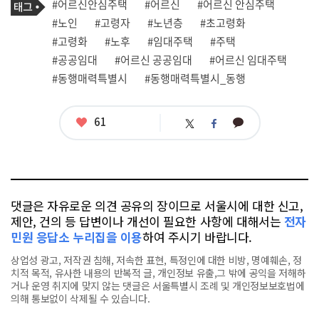
태
#어르신안심주택
#어르신
#어르신 안심주택
사
그
관
#노인
#고령자
#노년층
#초고령화
련
#고령화
#노후
#임대주택
#주택
태
그
#공공임대
#어르신 공공임대
#어르신 임대주택
#동행매력특별시
#동행매력특별시_동행
좋
61
카
트
페
아
카
위
이
요
오
터
스
톡
북
댓글은 자유로운 의견 공유의 장이므로 서울시에 대한 신고,
제안, 건의 등 답변이나 개선이 필요한 사항에 대해서는
전자
민원 응답소 누리집을 이용
하여 주시기 바랍니다.
상업성 광고, 저작권 침해, 저속한 표현, 특정인에 대한 비방, 명예훼손, 정
치적 목적, 유사한 내용의 반복적 글, 개인정보 유출,그 밖에 공익을 저해하
거나 운영 취지에 맞지 않는 댓글은 서울특별시 조례 및 개인정보보호법에
의해 통보없이 삭제될 수 있습니다.