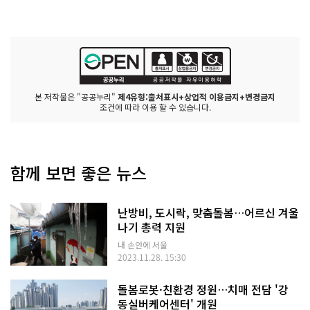
본 저작물은 "공공누리"
제4유형:출처표시+상업적 이용금지+변경금지
조건에 따라 이용 할 수 있습니다.
함께 보면 좋은 뉴스
난방비, 도시락, 맞춤돌봄…어르신 겨울
나기 총력 지원
내 손안에 서울
2023.11.28. 15:30
돌봄로봇·친환경 정원…치매 전담 '강
동실버케어센터' 개원