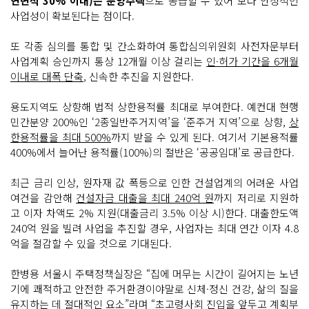
연면적 30% 이내)는 분양주택
으로 공급할 수 있어 보다 안정적인
사업성이 확보된다는 점이다.
또 각종 심의를 통합 및 간소화하여 통합심의위원회 사전자문부터
사업계획 승인까지 통상 12개월 이상 걸리는
인·허가 기간을 6개월
이내로 대폭 단축
, 신속한 추진을 지원한다.
용도지역도 상향해 법적 상한용적률 최대로 부여한다. 예컨대 현행
민간분양 200%인 ‘2종일반주거지역’을 ‘준주거 지역’으로 상향,
상
한용적률을 최대 500%
까지 받을 수 있게 된다. 여기서 기본용적률
400%에서 늘어난 용적률(100%)의 절반은 ‘공공임대’로 공급한다.
최근 금리 인상, 원자재 값 폭등으로 인한 건설업계의 어려운 사업
여건을 감안해
건설자금 대출을 최대 240억 원
까지 저리로 지원하
고 이자 차액도 2% 지원(대출금리 3.5% 이상 시)한다. 대출한도액
240억 원을 빌려 사업을 추진할 경우, 사업자는 최대 연간 이자 4.8
억을 절감할 수 있을 것으로 기대된다.
한병용 서울시 주택정책실장은 “집에 머무는 시간이 길어지는 노년
기에 쾌적하고 안전한 주거환경이야말로 신체·정신 건강, 삶의 질을
유지하는 데 절대적인 요소”라며 “초고령사회 진입을 앞두고 계획부