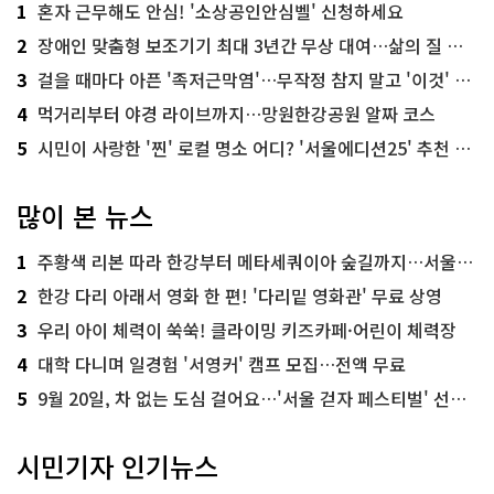
1
혼자 근무해도 안심! '소상공인안심벨' 신청하세요
2
장애인 맞춤형 보조기기 최대 3년간 무상 대여…삶의 질 높인다
3
걸을 때마다 아픈 '족저근막염'…무작정 참지 말고 '이것' 해보세요!
4
먹거리부터 야경 라이브까지…망원한강공원 알짜 코스
5
시민이 사랑한 '찐' 로컬 명소 어디? '서울에디션25' 추천 코스
많이 본 뉴스
1
주황색 리본 따라 한강부터 메타세쿼이아 숲길까지…서울둘레길 15코스
2
한강 다리 아래서 영화 한 편! '다리밑 영화관' 무료 상영
3
우리 아이 체력이 쑥쑥! 클라이밍 키즈카페·어린이 체력장
4
대학 다니며 일경험 '서영커' 캠프 모집…전액 무료
5
9월 20일, 차 없는 도심 걸어요…'서울 걷자 페스티벌' 선착순 5천명
시민기자 인기뉴스