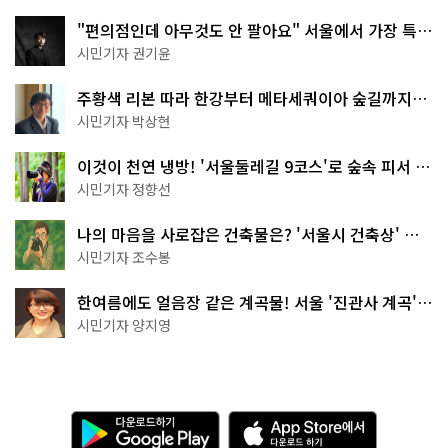
"편의점인데 아무것도 안 팔아요" 서울에서 가장 특별
한 편의점의 정체
시민기자 권기윤
주황색 리본 따라 한강부터 메타세쿼이아 숲길까지…
서울둘레길 15코스
시민기자 박상현
이것이 천연 냉방! '서울둘레길 9코스'로 숲속 피서 떠
나볼까
시민기자 정향선
나의 마음을 사로잡은 건축물은? '서울시 건축상' 수
상작 공개!
시민기자 조수봉
한여름에도 얼음장 같은 계곡물! 서울 '진관사 계곡'이
천국이네~
시민기자 양지영
다
A
운
p