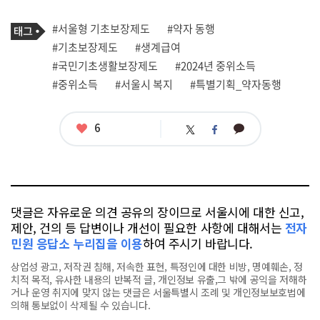
기
태
#서울형 기초보장제도
#약자 동행
사
그
관
#기초보장제도
#생계급여
련
#국민기초생활보장제도
#2024년 중위소득
태
그
#중위소득
#서울시 복지
#특별기획_약자동행
좋
6
카
트
페
아
카
위
이
요
오
터
스
톡
북
댓글은 자유로운 의견 공유의 장이므로 서울시에 대한 신고,
제안, 건의 등 답변이나 개선이 필요한 사항에 대해서는
전자
민원 응답소 누리집을 이용
하여 주시기 바랍니다.
상업성 광고, 저작권 침해, 저속한 표현, 특정인에 대한 비방, 명예훼손, 정
치적 목적, 유사한 내용의 반복적 글, 개인정보 유출,그 밖에 공익을 저해하
거나 운영 취지에 맞지 않는 댓글은 서울특별시 조례 및 개인정보보호법에
의해 통보없이 삭제될 수 있습니다.