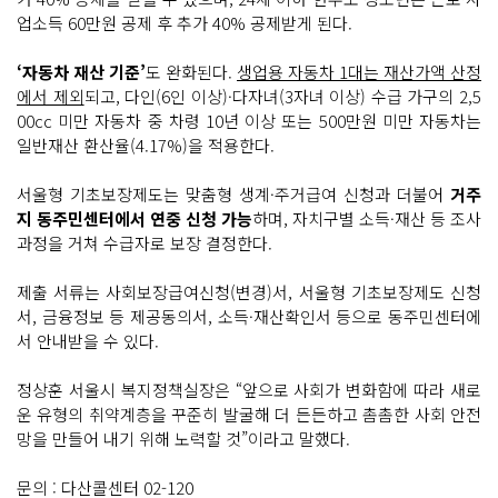
업소득 60만원 공제 후 추가 40% 공제받게 된다.
‘자동차 재산 기준’
도 완화된다.
생업용 자동차 1대는 재산가액 산정
에서 제외
되고, 다인(6인 이상)·다자녀(3자녀 이상) 수급 가구의 2,5
00cc 미만 자동차 중 차령 10년 이상 또는 500만원 미만 자동차는
일반재산 환산율(4.17%)을 적용한다.
서울형 기초보장제도는 맞춤형 생계·주거급여 신청과 더불어
거주
지 동주민센터에서 연중 신청 가능
하며, 자치구별 소득·재산 등 조사
과정을 거쳐 수급자로 보장 결정한다.
제출 서류는 사회보장급여신청(변경)서, 서울형 기초보장제도 신청
서, 금융정보 등 제공동의서, 소득·재산확인서 등으로 동주민센터에
서 안내받을 수 있다.
정상훈 서울시 복지정책실장은 “앞으로 사회가 변화함에 따라 새로
운 유형의 취약계층을 꾸준히 발굴해 더 든든하고 촘촘한 사회 안전
망을 만들어 내기 위해 노력할 것”이라고 말했다.
문의 : 다산콜센터 02-120