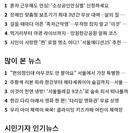
1
혼자 근무해도 안심! '소상공인안심벨' 신청하세요
2
장애인 맞춤형 보조기기 최대 3년간 무상 대여…삶의 질 높인다
3
걸을 때마다 아픈 '족저근막염'…무작정 참지 말고 '이것' 해보세요!
4
먹거리부터 야경 라이브까지…망원한강공원 알짜 코스
5
시민이 사랑한 '찐' 로컬 명소 어디? '서울에디션25' 추천 코스
많이 본 뉴스
1
"편의점인데 아무것도 안 팔아요" 서울에서 가장 특별한 편의점의 정체
2
주황색 리본 따라 한강부터 메타세쿼이아 숲길까지…서울둘레길 15코스
3
이것이 천연 냉방! '서울둘레길 9코스'로 숲속 피서 떠나볼까
4
한강 다리 아래서 영화 한 편! '다리밑 영화관' 무료 상영
5
우리 아이 체력이 쑥쑥! 클라이밍 키즈카페·어린이 체력장
시민기자 인기뉴스