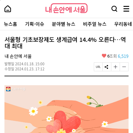
본
페
내
문
이
내
손
검
메
바
지
손
안
색
뉴
로
상
안
주
에
창
전
가
단
에
뉴스홈
기획·이슈
분야별 뉴스
비주얼 뉴스
우리동네
요
서
열
체
기
으
서
서
울
기
보
로
울
비
기
이
-
서울형 기초보장제도 생계급여 14.4% 오른다…역
스
동
서
대 최대
바
울
로
시
가
좋
내 손안에 서울
6
조회
6,519
대
기
아
표
발행일
2024.01.18. 15:00
요
소
페
S
글
글
수정일
2024.01.23. 17:12
통
이
N
자
자
포
지
S
크
크
털
U
공
기
기
R
유
크
작
L
하
게
게
복
기
변
변
사
경
경
하
하
기
기