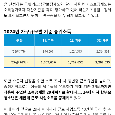
을 산정하는 국민기초생활보장제도와 달리 서울형 기초보장제도는
소득평가액과 재산기준을 각각 평가하고 있어 국민기초생활보장제
도에서 보호받지 못하는 빈곤층을 더 두텁게 보호할 수 있다.
2024년 가구규모별 기준 중위소득
구 분
1인 가구
2인 가구
3인 가구
’23년(47%)
976,609
1,624,393
2,084,364
’24년(48%)
1,069,654
1,767,652
2,263,035
또한 수급자 선정을 위한 소득 조사 시 청년층 근로유인을 높이고,
중장기적으로는 이들의 탈수급을 유도하기 위해
기존 24세까지만
적용해 주었던 소득공제를 29세까지로 확대
하고,
24세 이하 한부모
청소년은 새롭게 근로·사업소득을 공제
키로 했다.
이에 따라 앞으로 29세 이하까지 근로·사업소득 40만원 공제 후 추
가 40% 공제를 받을 수 있으며, 24세 이하 한부모 청소년은 근로·사