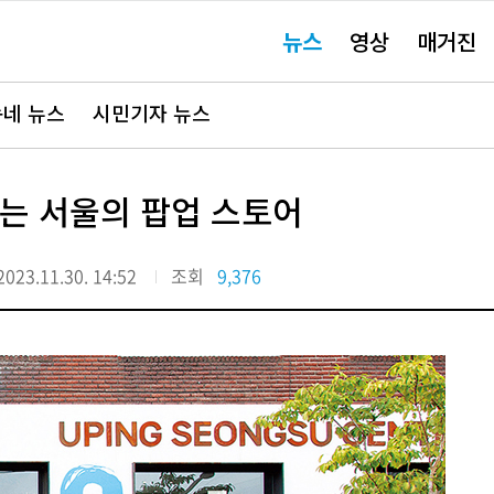
주
뉴스
영상
매거진
요
서
비
스
바
네 뉴스
시민기자 뉴스
로
가
기"
지는 서울의 팝업 스토어
2023.11.30. 14:52
조회
9,376