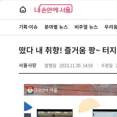
본
페
문
이
뉴
바
지
스
로
상
룸
가
단
뉴
기
으
스
로
기획·이슈
분야별 뉴스
비주얼 뉴스
우리동
주
이
요
동
서
비
스
떴다 내 취향! 즐거움 팡~ 터
바
로
가
기
서울사랑
발행일
2023.11.30. 14:50
수정일