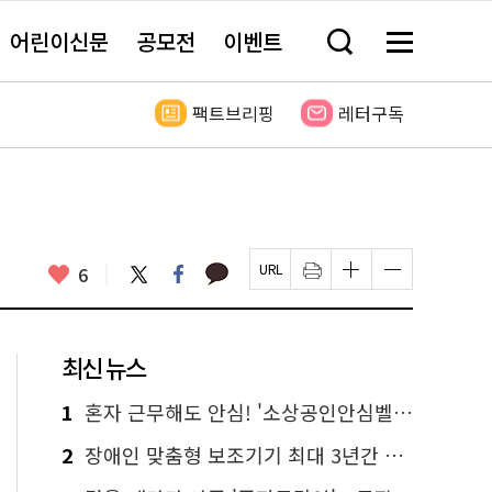
어린이신문
공모전
이벤트
검
메
색
뉴
창
전
열
체
팩트브리핑
레터구독
기
보
기
카
좋
트
페
6
페
인
글
글
카
위
이
아
이
쇄
자
자
오
터
스
요
지
하
크
크
톡
북
U
기
기
기
R
새
크
작
L
창
게
게
최신 뉴스
복
열
변
변
사
림
경
경
하
하
1
혼자 근무해도 안심! '소상공인안심벨' 신청하세요
기
기
2
장애인 맞춤형 보조기기 최대 3년간 무상 대여…삶의 질 높인다