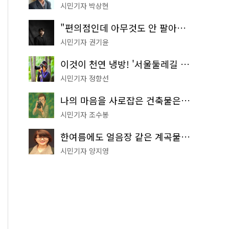
시민기자 박상현
"편의점인데 아무것도 안 팔아요" 서울에서 가장 특별한 편의점의 정체
시민기자 권기윤
이것이 천연 냉방! '서울둘레길 9코스'로 숲속 피서 떠나볼까
시민기자 정향선
나의 마음을 사로잡은 건축물은? '서울시 건축상' 수상작 공개!
시민기자 조수봉
한여름에도 얼음장 같은 계곡물! 서울 '진관사 계곡'이 천국이네~
시민기자 양지영