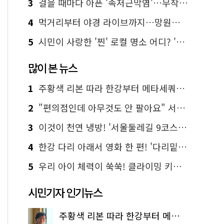
3
걸을 때마다 아픈 '족저근막염'…무작정 참지 말고 '이것' 해보세요!
4
먹거리부터 야경 라이브까지…망원한강공원 알짜 코스
5
시민이 사랑한 '찐' 로컬 명소 어디? '서울에디션25' 추천 코스
많이 본 뉴스
1
주황색 리본 따라 한강부터 메타세쿼이아 숲길까지…서울둘레길 15코스
2
"편의점인데 아무것도 안 팔아요" 서울에서 가장 특별한 편의점의 정체
3
이것이 천연 냉방! '서울둘레길 9코스'로 숲속 피서 떠나볼까
4
한강 다리 아래서 영화 한 편! '다리밑 영화관' 무료 상영
5
우리 아이 체력이 쑥쑥! 클라이밍 키즈카페·어린이 체력장
시민기자 인기뉴스
주황색 리본 따라 한강부터 메타세쿼이아 숲길까지…서울둘레길 15코스