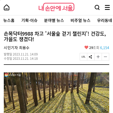
본
페
내
문
이
내
손
검
메
바
지
손
안
색
뉴
로
상
안
주
에
창
전
가
단
에
뉴스홈
기획·이슈
분야별 뉴스
비주얼 뉴스
우리동네
요
서
열
체
기
으
서
서
울
기
보
로
울
비
기
이
-
손목닥터9988 차고 '서울숲 걷기 챌린지'! 건강도,
스
동
서
가을도 챙겼다!
바
울
로
시
가
좋
시민기자 최용수
29
조회
6,154
대
기
아
표
발행일
2023.11.21. 14:09
요
소
페
S
글
글
수정일
2023.11.21. 14:18
통
이
N
자
자
포
지
S
크
크
털
U
공
기
기
R
유
크
작
L
하
게
게
복
기
변
변
사
경
경
하
하
기
기