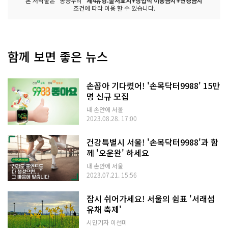
본 저작물은 "공공누리"
제4유형:출처표시+상업적 이용금지+변경금지
조건에 따라 이용 할 수 있습니다.
함께 보면 좋은 뉴스
손꼽아 기다렸어! '손목닥터9988' 15만
명 신규 모집
내 손안에 서울
2023.08.28. 17:00
건강특별시 서울! '손목닥터9988'과 함
께 '오운완' 하세요
내 손안에 서울
2023.07.21. 15:56
잠시 쉬어가세요! 서울의 쉼표 '서래섬
유채 축제'
시민기자 이선미