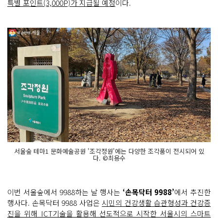
특별 포인트(3,000P)가 지급될 예정
이다.
서울숲 테마1 문화예술공원 '조각정원'에는 다양한 조각품이 전시되어 있
다. ©최용수
이번 서울숲에서 9988하는 날 행사는
‘손목닥터 9988’
에서 추진한
행사다. 손목닥터 9988 사업은
시민의 건강생활 습관형성과 건강증
진을 위해 ICT기술을 활용해 선도적으로 시작한 서울시의 스마트