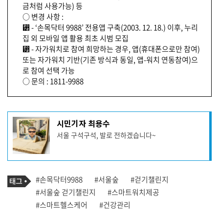
금처럼 사용가능) 등
○ 변경 사항 :
⁲ - ‘손목닥터 9988’ 전용앱 구축(2003. 12. 18.) 이후, 누리
집 외 모바일 앱 활용 최초 시범 모집
⁲ - 자가워치로 참여 희망하는 경우, 앱(휴대폰으로만 참여)
또는 자가워치 기반(기존 방식과 동일, 앱-워치 연동참여)으
로 참여 선택 가능
○ 문의 : 1811-9988
기
시민기자 최용수
사
서울 구석구석, 발로 전하겠습니다~
작
성
자
프
로
기
필
태
#손목닥터9988
#서울숲
#걷기챌린지
사
그
관
#서울숲 걷기챌린지
#스마트워치제공
련
#스마트헬스케어
#건강관리
태
그