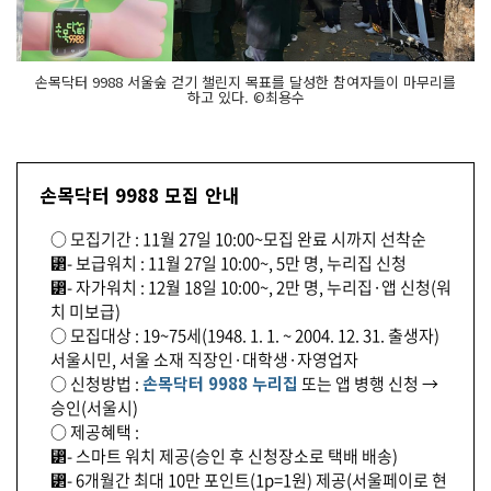
손목닥터 9988 서울숲 걷기 챌린지 목표를 달성한 참여자들이 마무리를
하고 있다. ©최용수
손목닥터 9988 모집 안내
○ 모집기간 : 11월 27일 10:00~모집 완료 시까지 선착순
⁲- 보급워치 : 11월 27일 10:00~, 5만 명, 누리집 신청
⁲- 자가워치 : 12월 18일 10:00~, 2만 명, 누리집·앱 신청(워
치 미보급)
○ 모집대상 : 19~75세(1948. 1. 1. ~ 2004. 12. 31. 출생자)
서울시민, 서울 소재 직장인·대학생·자영업자
○ 신청방법 :
손목닥터 9988 누리집
또는 앱 병행 신청 →
승인(서울시)
○ 제공혜택 :
⁲- 스마트 워치 제공(승인 후 신청장소로 택배 배송)
⁲- 6개월간 최대 10만 포인트(1p=1원) 제공(서울페이로 현