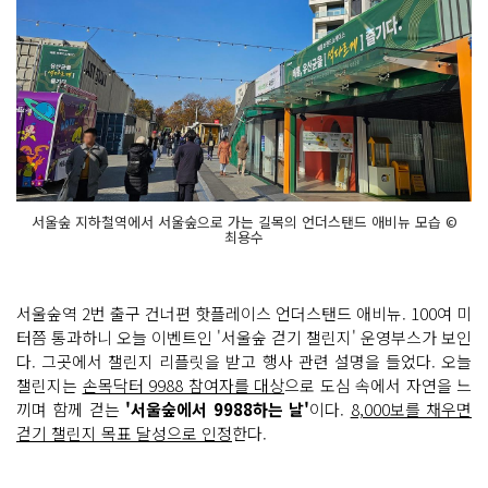
서울숲 지하철역에서 서울숲으로 가는 길목의 언더스탠드 애비뉴 모습 ©
최용수
서울숲역 2번 출구 건너편 핫플레이스 언더스탠드 애비뉴. 100여 미
터쯤 통과하니 오늘 이벤트인 '서울숲 걷기 챌린지' 운영부스가 보인
다. 그곳에서 챌린지 리플릿을 받고 행사 관련 설명을 들었다. 오늘
챌린지는
손목닥터 9988 참여자를 대상
으로 도심 속에서 자연을 느
끼며 함께 걷는
'서울숲에서 9988하는 날'
이다.
8,000보를 채우면
걷기 챌린지 목표 달성으로 인정
한다.