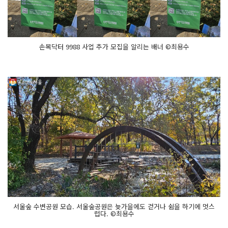
손목닥터 9988 사업 추가 모집을 알리는 배너 ©최용수
서울숲 수변공원 모습. 서울숲공원은 늦가을에도 걷거나 쉼을 하기에 멋스
럽다. ©최용수