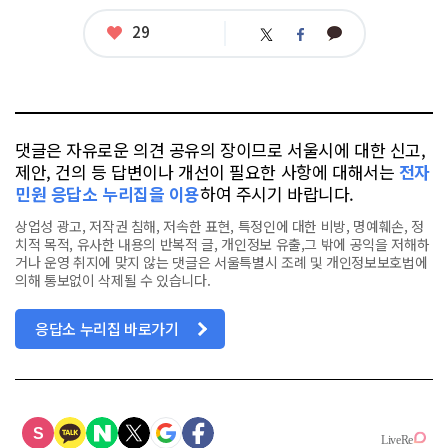
좋
29
카
트
페
아
카
위
이
요
오
터
스
톡
북
댓글은 자유로운 의견 공유의 장이므로 서울시에 대한 신고,
제안, 건의 등 답변이나 개선이 필요한 사항에 대해서는
전자
민원 응답소 누리집을 이용
하여 주시기 바랍니다.
상업성 광고, 저작권 침해, 저속한 표현, 특정인에 대한 비방, 명예훼손, 정
치적 목적, 유사한 내용의 반복적 글, 개인정보 유출,그 밖에 공익을 저해하
거나 운영 취지에 맞지 않는 댓글은 서울특별시 조례 및 개인정보보호법에
의해 통보없이 삭제될 수 있습니다.
응답소 누리집 바로가기