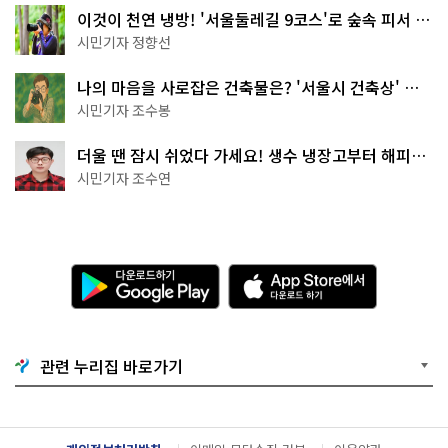
이것이 천연 냉방! '서울둘레길 9코스'로 숲속 피서 떠
나볼까
시민기자 정향선
나의 마음을 사로잡은 건축물은? '서울시 건축상' 수
상작 공개!
시민기자 조수봉
더울 땐 잠시 쉬었다 가세요! 생수 냉장고부터 해피소
·무더위쉼터까지
시민기자 조수연
다
A
운
p
로
p
드
S
하
t
기
o
관련 누리집 바로가기
G
r
o
e
o
에
g
서
l
다