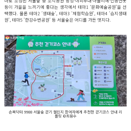
마로 조성된 서울숲 중 조각공원 광장·야외무대·아틀리에·인공연못
등이 가을을 느끼기에 좋다는 생각에서 테마1 ‘문화예술공원’을 선
택했다. 물론 테마2 '생태숲', 테마3 '체험학습원', 테마4 '습지생태
원', 테마5 '한강수변공원' 등 서울숲은 어디를 가든 멋지다.
손목닥터 9988 서울숲 걷기 챌린지 참여자에게 추천한 걷기코스 안내 리
플릿 ©최용수