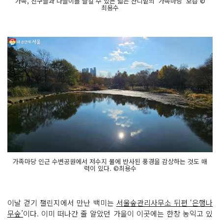
가족, 친구들과 나들이를 즐길 수 있는 넓은 잔디밭의 ‘가족마당' 모습 ©
최용수
가족마당 인근 수변공원에서 저수지 물에 반사된 풍경을 감상하는 것도 매
력이 있다. ©최용수
이날 걷기 챌린지에서 만난 백미는
서울숲관리사무소 뒤편 ‘은행나
무숲’
이다. 이미 떠나간 줄 알았던 가을이 이곳에는 한창 농익고 있