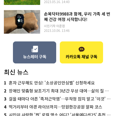
2023.05.16. 14:40
손목닥터9988과 함께, 우리 가족 세 번
째 건강 여정 시작합니다!
시민기자 이준엽
2023.10.06. 13:46
최신 뉴스
1
혼자 근무해도 안심! '소상공인안심벨' 신청하세요
2
장애인 맞춤형 보조기기 최대 3년간 무상 대여…삶의 질 높인다
3
걸을 때마다 아픈 '족저근막염'…무작정 참지 말고 '이것' 해보세요!
4
먹거리부터 야경 라이브까지…망원한강공원 알짜 코스
5
시민이 사랑한 '찐' 로컬 명소 어디? '서울에디션25' 추천 코스