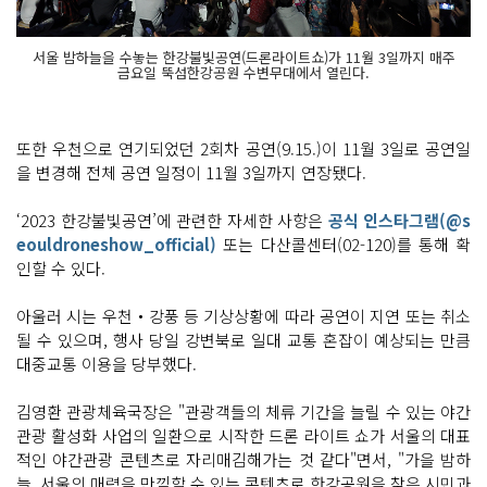
서울 밤하늘을 수놓는 한강불빛공연(드론라이트쇼)가 11월 3일까지 매주
금요일 뚝섬한강공원 수변무대에서 열린다.
또한 우천으로 연기되었던 2회차 공연(9.15.)이 11월 3일로 공연일
을 변경해 전체 공연 일정이 11월 3일까지 연장됐다.
‘2023 한강불빛공연’에 관련한 자세한 사항은
공식 인스타그램(@s
eouldroneshow_official)
또는 다산콜센터(02-120)를 통해 확
인할 수 있다.
아울러 시는 우천‧강풍 등 기상상황에 따라 공연이 지연 또는 취소
될 수 있으며, 행사 당일 강변북로 일대 교통 혼잡이 예상되는 만큼
대중교통 이용을 당부했다.
김영환 관광체육국장은 "관광객들의 체류 기간을 늘릴 수 있는 야간
관광 활성화 사업의 일환으로 시작한 드론 라이트 쇼가 서울의 대표
적인 야간관광 콘텐츠로 자리매김해가는 것 같다"면서, "가을 밤하
늘, 서울의 매력을 만끽할 수 있는 콘텐츠로 한강공원을 찾은 시민과