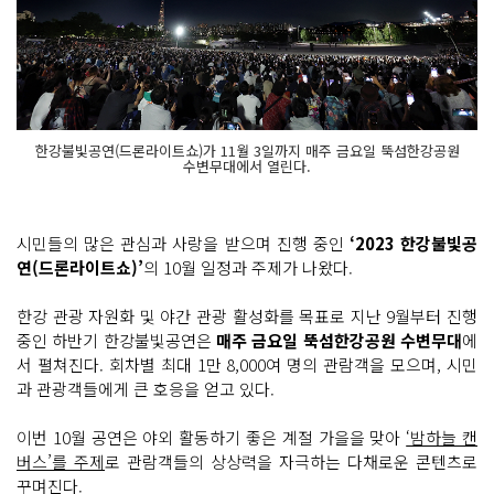
한강불빛공연(드론라이트쇼)가 11월 3일까지 매주 금요일 뚝섬한강공원
수변무대에서 열린다.
시민들의 많은 관심과 사랑을 받으며 진행 중인
‘2023 한강불빛공
연(드론라이트쇼)’
의 10월 일정과 주제가 나왔다.
한강 관광 자원화 및 야간 관광 활성화를 목표로 지난 9월부터 진행
중인 하반기 한강불빛공연은
매주 금요일 뚝섬한강공원 수변무대
에
서 펼쳐진다. 회차별 최대 1만 8,000여 명의 관람객을 모으며, 시민
과 관광객들에게 큰 호응을 얻고 있다.
이번 10월 공연은 야외 활동하기 좋은 계절 가을을 맞아
‘밤하늘 캔
버스’를 주제
로 관람객들의 상상력을 자극하는 다채로운 콘텐츠로
꾸며진다.