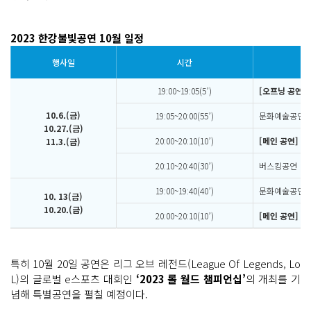
2023 한강불빛공연 10월 일정
행사일
시간
19:00~19:05(5’)
[오프닝 공연] 
10.6.(금)
19:05~20:00(55’)
문화예술공연
10.27.(금)
20:00~20:10(10’)
[메인 공연] 드
11.3.(금)
20:10~20:40(30’)
버스킹공연
19:00~19:40(40’)
문화예술공연
10. 13(금)
10.20.(금)
20:00~20:10(10’)
[메인 공연] 드
특히 10월 20일 공연은 리그 오브 레전드(League Of Legends, Lo
L)의 글로벌 e스포츠 대회인
‘2023 롤 월드 챔피언십’
의 개최를 기
념해 특별공연을 펼칠 예정이다.