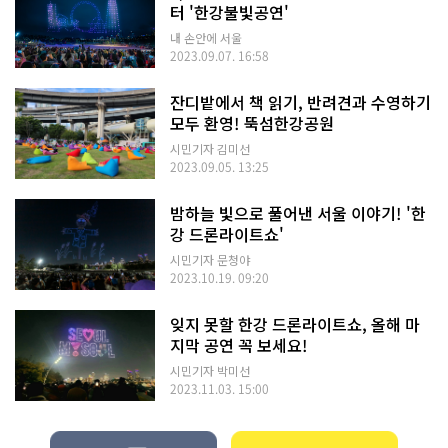
터 '한강불빛공연'
내 손안에 서울
2023.09.07. 16:58
잔디밭에서 책 읽기, 반려견과 수영하기
모두 환영! 뚝섬한강공원
시민기자 김미선
2023.09.05. 13:25
밤하늘 빛으로 풀어낸 서울 이야기! '한
강 드론라이트쇼'
시민기자 문청야
2023.10.19. 09:20
잊지 못할 한강 드론라이트쇼, 올해 마
지막 공연 꼭 보세요!
시민기자 박미선
2023.11.03. 15:00