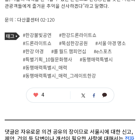
관광객들에게 즐거운 추억을 선사하겠다"라고 말했다.
문의 : 다산콜센터 02-120
기
태
#한강불빛공연
#한강드론라이트쇼
사
그
관
#드론라이트쇼
#뚝섬한강공원
#서울 야경 명소
련
#한강 야경
#롤 월드 챔피언십
#e스포츠
태
그
#특별기획_10월문화행사
#동행매력특별시
#동행매력특별시_매력
#동행매력특별시_매력_그레이트한강
좋
4
카
트
페
아
카
위
이
요
오
터
스
톡
북
댓글은 자유로운 의견 공유의 장이므로 서울시에 대한 신고,
제안, 건의 등 답변이나 개선이 필요한 사항에 대해서는
전자