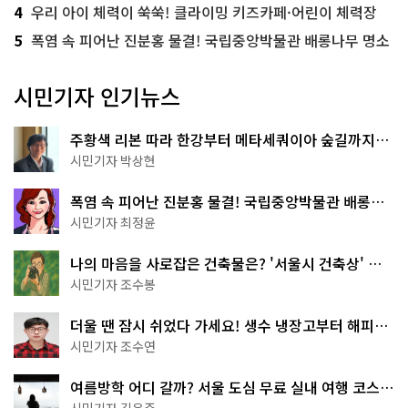
4
우리 아이 체력이 쑥쑥! 클라이밍 키즈카페·어린이 체력장
5
폭염 속 피어난 진분홍 물결! 국립중앙박물관 배롱나무 명소
시민기자 인기뉴스
주황색 리본 따라 한강부터 메타세쿼이아 숲길까지…
서울둘레길 15코스
시민기자 박상현
폭염 속 피어난 진분홍 물결! 국립중앙박물관 배롱나
무 명소
시민기자 최정윤
나의 마음을 사로잡은 건축물은? '서울시 건축상' 수
상작 공개!
시민기자 조수봉
더울 땐 잠시 쉬었다 가세요! 생수 냉장고부터 해피소
·무더위쉼터까지
시민기자 조수연
여름방학 어디 갈까? 서울 도심 무료 실내 여행 코스
추천