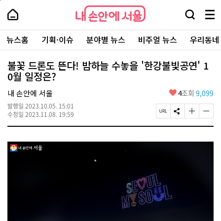
본
페
내
문
이
내
손
검
메
바
지
손
안
색
뉴
로
상
안
주
에
창
전
가
단
에
뉴스홈
기획·이슈
분야별 뉴스
비주얼 뉴스
우리동네
요
서
열
체
기
으
서
서
울
기
보
로
울
비
기
이
-
불꽃 드론도 뜬다! 밤하늘 수놓을 '한강불빛공연' 1
스
동
서
0월 일정은?
바
울
로
시
가
좋
내 손안에 서울
4
조회
9,099
대
기
아
표
발행일
2023.10.05. 15:01
요
소
페
S
글
글
수정일
2023.11.08. 19:59
통
이
N
자
자
포
지
S
크
크
털
U
공
기
기
R
유
크
작
L
하
게
게
복
기
변
변
사
경
경
하
하
기
기