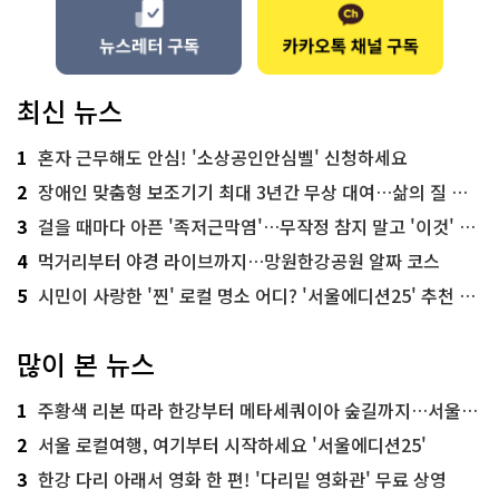
최신 뉴스
1
혼자 근무해도 안심! '소상공인안심벨' 신청하세요
2
장애인 맞춤형 보조기기 최대 3년간 무상 대여…삶의 질 높인다
3
걸을 때마다 아픈 '족저근막염'…무작정 참지 말고 '이것' 해보세요!
4
먹거리부터 야경 라이브까지…망원한강공원 알짜 코스
5
시민이 사랑한 '찐' 로컬 명소 어디? '서울에디션25' 추천 코스
많이 본 뉴스
1
주황색 리본 따라 한강부터 메타세쿼이아 숲길까지…서울둘레길 15코스
2
서울 로컬여행, 여기부터 시작하세요 '서울에디션25'
3
한강 다리 아래서 영화 한 편! '다리밑 영화관' 무료 상영