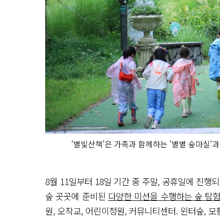
'별빛산책'은 가족과 함께하는 '별별 숲마실'과
8월 11일부터 18일 기간 중 주말, 공휴일에 진행
숲 곳곳에 준비된
다양한 미션을 수행하는 숲 탐
원, 오작교, 어린이정원, 커뮤니티센터. 윈터숲,