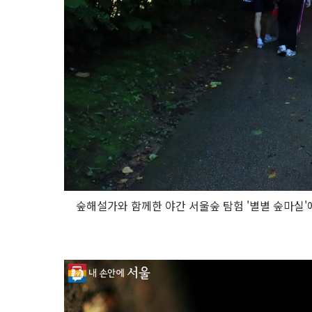
숲해설가와 함께한 야간 서울숲 탐험 '별별 숲마실'