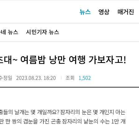
주
뉴스
영상
매거진
요
서
비
스
바
네 뉴스
시민기자 뉴스
로
가
기"
대~ 여름밤 낭만 여행 가보자고!
수정일
2023.08.23. 18:20
조회
1,502
곤충들의 날개는 몇 개일까요? 잠자리의 눈은 몇 개인지 아는
 한 쌍의 겹눈을 가진 곤충 잠자리의 낱눈의 수는 1만 개