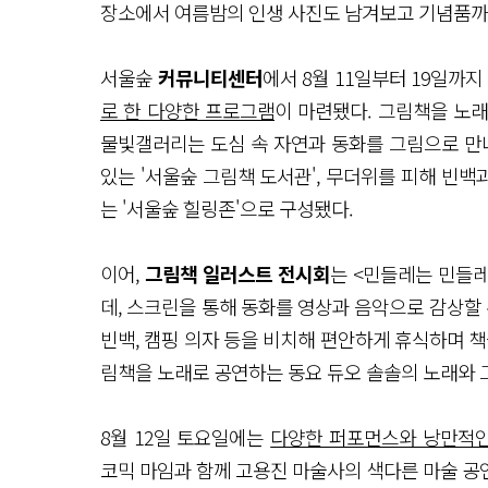
장소에서 여름밤의 인생 사진도 남겨보고 기념품까
서울숲
커뮤니티센터
에서 8월 11일부터 19일까지
로 한 다양한 프로그램
이 마련됐다. 그림책을 노
물빛갤러리는 도심 속 자연과 동화를 그림으로 만나
있는 '서울숲 그림책 도서관', 무더위를 피해 빈백
는 '서울숲 힐링존'으로 구성됐다.
이어,
그림책 일러스트 전시회
는 <민들레는 민들레>
데, 스크린을 통해 동화를 영상과 음악으로 감상할 
빈백, 캠핑 의자 등을 비치해 편안하게 휴식하며 책을
림책을 노래로 공연하는 동요 듀오 솔솔의 노래와 
8월 12일 토요일에는
다양한 퍼포먼스와 낭만적인
코믹 마임과 함께 고용진 마술사의 색다른 마술 공