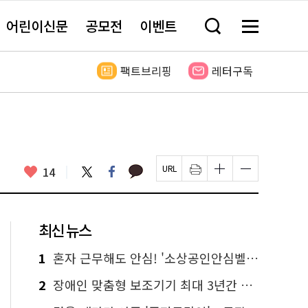
어린이신문
공모전
이벤트
검
메
색
뉴
창
전
열
체
팩트브리핑
레터구독
기
보
기
카
좋
트
페
14
페
인
글
글
카
위
이
아
이
쇄
자
자
오
터
스
요
지
하
크
크
톡
북
U
기
기
기
R
새
크
작
L
창
게
게
최신 뉴스
복
열
변
변
사
림
경
경
하
하
1
혼자 근무해도 안심! '소상공인안심벨' 신청하세요
기
기
2
장애인 맞춤형 보조기기 최대 3년간 무상 대여…삶의 질 높인다