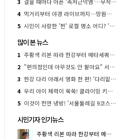
3
걸을 때마다 아픈 '족저근막염'…무작정 참지 말고 '이것' 해보세요!
4
먹거리부터 야경 라이브까지…망원한강공원 알짜 코스
5
시민이 사랑한 '찐' 로컬 명소 어디? '서울에디션25' 추천 코스
많이 본 뉴스
1
주황색 리본 따라 한강부터 메타세쿼이아 숲길까지…서울둘레길 15코스
2
"편의점인데 아무것도 안 팔아요" 서울에서 가장 특별한 편의점의 정체
3
한강 다리 아래서 영화 한 편! '다리밑 영화관' 무료 상영
4
우리 아이 체력이 쑥쑥! 클라이밍 키즈카페·어린이 체력장
5
이것이 천연 냉방! '서울둘레길 9코스'로 숲속 피서 떠나볼까
시민기자 인기뉴스
주황색 리본 따라 한강부터 메타세쿼이아 숲길까지…서울둘레길 15코스