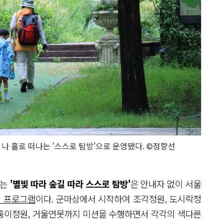
 나 홀로 떠나는 '스스로 탐방'으로 운영됐다. ©정향선
되는
'별빛 따라 숲길 따라 스스로 탐방'
은 안내자 없이 서울
험 프로그램
이다. 군마상에서 시작하여 조각정원, 도시락정
 모퉁이정원, 거울연못까지 미션을 수행하면서 각각의 색다른