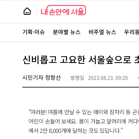
본
페
문
이
뉴
바
지
스
로
상
룸
가
단
뉴
기
으
스
로
기획·이슈
분야별 뉴스
비주얼 뉴스
우리동
주
이
요
동
서
비
스
신비롭고 고요한 서울숲으로 초
바
로
가
기
시민기자 정향선
발행일
2023.08.23. 09:20
"여러분! 여름에 만날 수 있는 매미와 잠자리 등 
어린이 손들어 보세요. 몸이 가늘고 앞머리에 커다란
에서 2만 8,000개에 달하는 것도 있답니다."