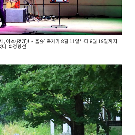
, 야호(夜好)! 서울숲' 축제가 8월 11일부터 8월 19일까지
다. ©정향선