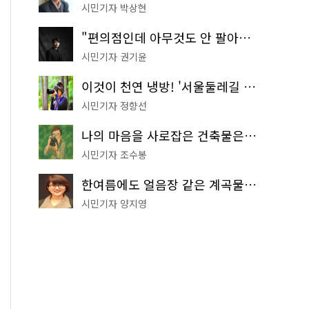
시민기자 박상현
"편의점인데 아무것도 안 팔아요" 서울에서 가장 특별한 편의점의 정체
시민기자 권기윤
이것이 천연 냉방! '서울둘레길 9코스'로 숲속 피서 떠나볼까
시민기자 정향선
나의 마음을 사로잡은 건축물은? '서울시 건축상' 수상작 공개!
시민기자 조수봉
한여름에도 얼음장 같은 계곡물! 서울 '진관사 계곡'이 천국이네~
시민기자 양지영