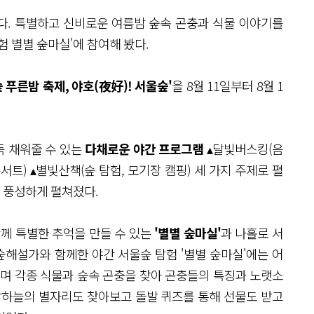
다. 특별하고 신비로운 여름밤 숲속 곤충과 식물 이야기를
험 별별 숲마실'에 참여해 봤다.
숲 푸른밤 축제, 야호(夜好)! 서울숲'
을 8월 11일부터 8월 1
득 채워줄 수 있는
다채로운 야간 프로그램
▴달빛버스킹(음
서트) ▴별빛산책(숲 탐험, 모기장 캠핑) 세 가지 주제로 펼
 풍성하게 펼쳐졌다.
함께 특별한 추억을 만들 수 있는
'별별 숲마실'
과 나홀로 서
숲해설가와 함께한 야간 서울숲 탐험 '별별 숲마실'에는 어
돌며 각종 식물과 숲속 곤충을 찾아 곤충들의 특징과 노랫소
밤하늘의 별자리도 찾아보고 돌발 퀴즈를 통해 선물도 받고