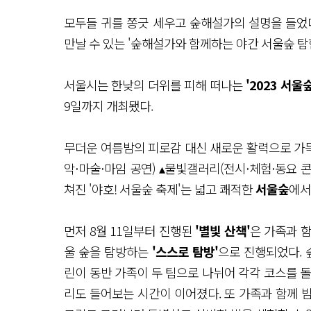
모두들 귀를 쫑긋 세우고 숲해설가의 설명을 들었
만날 수 있는 '숲해설가와 함께하는 야간 서울숲 탐
서울시는 한낮의 더위를 피해 떠나는
'2023 서울
9일까지 개최됐다.
무더운 여름밤의 피로감 대신 새로운 활력으로 가
악‧마술‧마임 공연) ▴물빛갤러리(전시‧체험‧동요 콘
쳐진 '야호! 서울숲 축제'는 넓고 쾌적한
서울숲
에서
먼저 8월 11일부터 진행된
'별빛 산책'
은 가족과 
울 숲을 탐방하는
'스스로 탐방'
으로 진행되었다. 
린이 동반 가족이 두 팀으로 나뉘어 각각 코스를 
리도 들어보는 시간이 이어졌다. 또 가족과 함께 