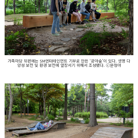
가족마당 뒤편에는 SM엔터테인먼트 기부로 만든 ‘광야숲’이 있다. 생명 다
양성 보전 및 환경 보전에 앞장서기 위해서 조성됐다. ⓒ문청야