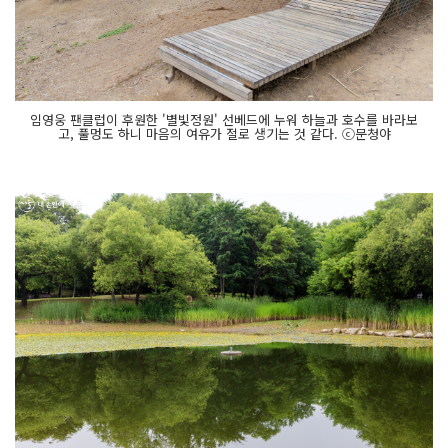
임영웅 팬클럽이 후원한 '별빛정원' 선베드에 누워 하늘과 호수를 바라보
고, 풀멍도 하니 마음의 여유가 절로 생기는 것 같다. ⓒ문청야