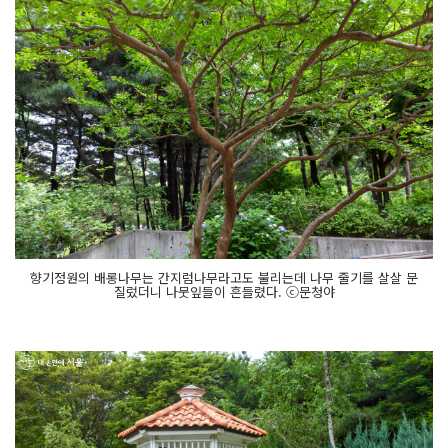
향기정원의 배롱나무는 간지럼나무라고도 불리는데 나무 줄기를 살살 문
질렀더니 나뭇잎들이 흔들렸다. ⓒ문청야