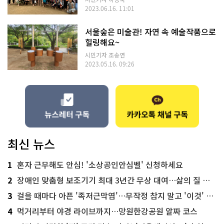
2023.06.16. 11:01
서울숲은 미술관! 자연 속 예술작품으로
힐링해요~
시민기자 조송연
2023.05.16. 09:26
최신 뉴스
1
혼자 근무해도 안심! '소상공인안심벨' 신청하세요
2
장애인 맞춤형 보조기기 최대 3년간 무상 대여…삶의 질 높인다
3
걸을 때마다 아픈 '족저근막염'…무작정 참지 말고 '이것' 해보세요!
4
먹거리부터 야경 라이브까지…망원한강공원 알짜 코스