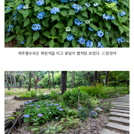
제주별수국은 파란색을 띠고 꽃잎이 별처럼 보였다. ⓒ문청야