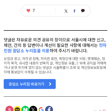
좋
7
카
트
페
아
카
위
이
요
오
터
스
톡
북
댓글은 자유로운 의견 공유의 장이므로 서울시에 대한 신고,
제안, 건의 등 답변이나 개선이 필요한 사항에 대해서는
전자
민원 응답소 누리집을 이용
하여 주시기 바랍니다.
상업성 광고, 저작권 침해, 저속한 표현, 특정인에 대한 비방, 명예훼손, 정
치적 목적, 유사한 내용의 반복적 글, 개인정보 유출,그 밖에 공익을 저해하
거나 운영 취지에 맞지 않는 댓글은 서울특별시 조례 및 개인정보보호법에
의해 통보없이 삭제될 수 있습니다.
응답소 누리집 바로가기