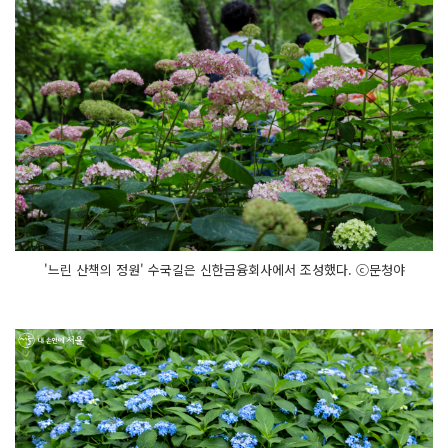
'느린 산책의 정원' 수국길은 신한금융회사에서 조성했다. ⓒ문청야