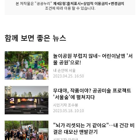
본 저작물은 "공공누리"
제4유형:출처표시+상업적 이용금지+변경금지
조건에 따라 이용 할 수 있습니다.
함께 보면 좋은 뉴스
놀이공원 부럽지 않네~ 어린이날엔 '서
울 공원'으로!
내 손안에 서울
2023.04.25. 16:50
무대야, 작품이야? 공공미술 프로젝트
'서울숲'에 펼쳐지다
시민기자 조수봉
2023.05.18. 10:10
"뇌가 리셋되는 거 같아요"…내 건강 비
결은 대모산 맨발걷기
시민기자 이성국