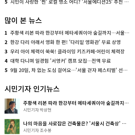
5
시민이 사랑한 '찐' 로컬 명소 어디? '서울에디션25' 추천 코스
많이 본 뉴스
1
주황색 리본 따라 한강부터 메타세쿼이아 숲길까지…서울둘레길 15코스
2
한강 다리 아래서 영화 한 편! '다리밑 영화관' 무료 상영
3
우리 아이 체력이 쑥쑥! 클라이밍 키즈카페·어린이 체력장
4
대학 다니며 일경험 '서영커' 캠프 모집…전액 무료
5
9월 20일, 차 없는 도심 걸어요…'서울 걷자 페스티벌' 선착순 5천명
시민기자 인기뉴스
주황색 리본 따라 한강부터 메타세쿼이아 숲길까지…
서울둘레길 15코스
시민기자 박상현
나의 마음을 사로잡은 건축물은? '서울시 건축상' 수
상작 공개!
시민기자 조수봉