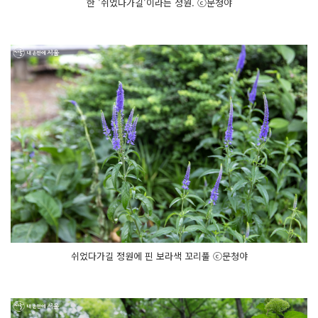
한 '쉬었다가길'이라는 정원. ⓒ문청야
쉬었다가길 정원에 핀 보라색 꼬리풀 ⓒ문청야