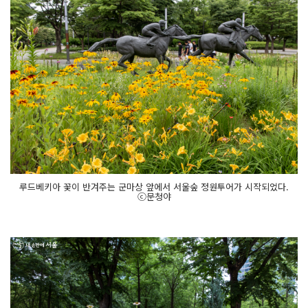
루드베키아 꽃이 반겨주는 군마상 앞에서 서울숲 정원투어가 시작되었다.
ⓒ문청야