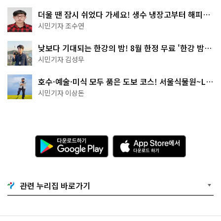
더울 땐 잠시 쉬었다 가세요! 생수 냉장고부터 해피소
·무더위쉼터까지
시민기자 조수연
낮보다 기대되는 한강의 밤! 8월 한정 무료 '한강 밤
핑' 예약은?
시민기자 김성무
호수·예술·미식 모두 품은 도보 코스! 서울식물원~LG
아트센터~마곡테라스거리
시민기자 이상돈
다
A
운
p
로
p
드
S
하
t
기
o
관련 누리집 바로가기
G
r
o
e
o
에
g
서