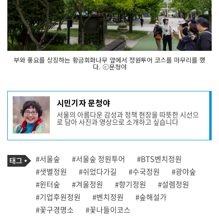
부와 풍요를 상징하는 황금회화나무 앞에서 정원투어 코스를 마무리를 했
다. ⓒ문청야
기
시민기자 문청야
사
서울의 아름다운 감성과 정책 현장을 따뜻한 시선으
작
로 담아 사진과 영상으로 소개하고 싶습니다
성
자
프
로
기
필
태
#서울숲
#서울숲 정원투어
#BTS벤치정원
사
그
관
#샛별정원
#쉬었다가길
#수국정원
#광야숲
련
#윈터숲
#겨울정원
#향기정원
#설렘정원
태
그
#기업후원정원
#벤치정원
#숲해설가
#꽃구경명소
#꽃나들이코스