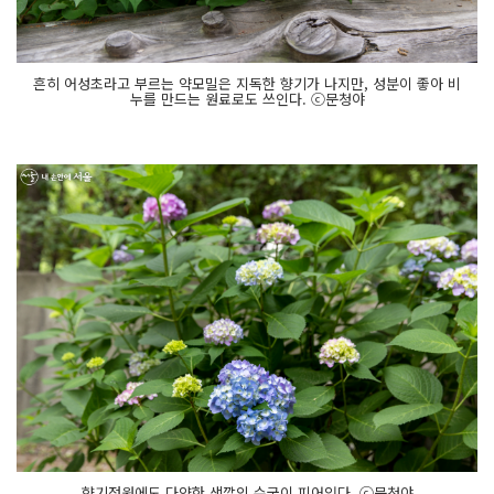
흔히 어성초라고 부르는 약모밀은 지독한 향기가 나지만, 성분이 좋아 비
누를 만드는 원료로도 쓰인다. ⓒ문청야
향기정원에도 다양한 색깔의 수국이 피어있다. ⓒ문청야