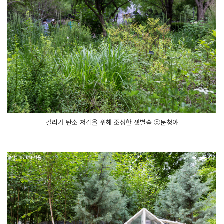
컬리가 탄소 저감을 위해 조성한 샛별숲 ⓒ문청야