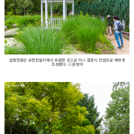
설렘정원은 유한킴벌리에서 후원한 곳으로 미니 결혼식 컨셉트로 예쁘게
조성됐다. ⓒ문청야