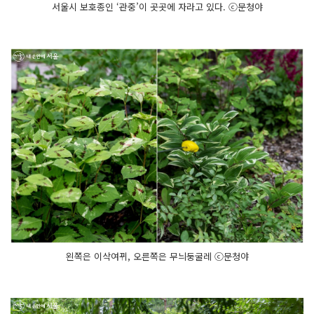
서울시 보호종인 ‘관중’이 곳곳에 자라고 있다. ⓒ문청야
왼쪽은 이삭여뀌, 오른쪽은 무늬둥굴레 ⓒ문청야