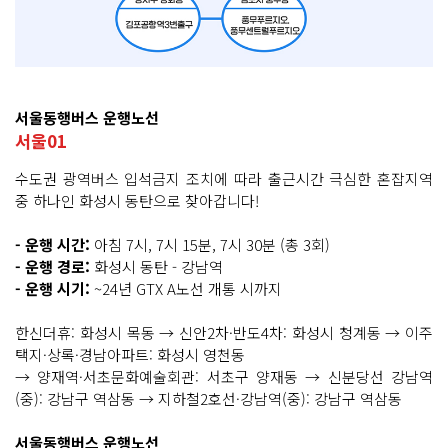
서울동행버스 운행노선
서울01
수도권 광역버스 입석금지 조치에 따라 출근시간 극심한 혼잡지역
중 하나인 화성시 동탄으로 찾아갑니다!
- 운행 시간:
아침 7시, 7시 15분, 7시 30분 (총 3회)
- 운행 경로:
화성시 동탄 - 강남역
- 운행 시기:
~24년 GTX A노선 개통 시까지
한신더휴: 화성시 목동 → 신안2차·반도4차: 화성시 청계동 → 이주
택지·상록·경남아파트: 화성시 영천동
→ 양재역·서초문화예술회관: 서초구 양재동 → 신분당선 강남역
(중): 강남구 역삼동 → 지하철2호선·강남역(중): 강남구 역삼동
서울동행버스 운행노선