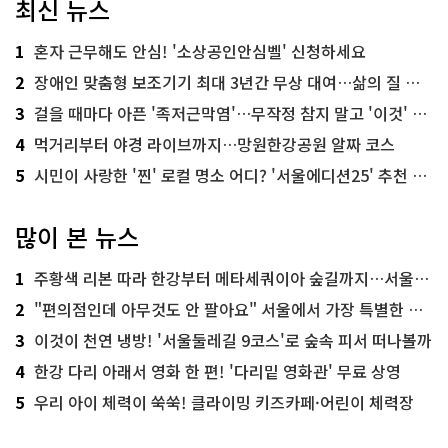
최신 뉴스
1
혼자 근무해도 안심! '소상공인안심벨' 신청하세요
2
장애인 맞춤형 보조기기 최대 3년간 무상 대여…삶의 질 높인다
3
걸을 때마다 아픈 '족저근막염'…무작정 참지 말고 '이것' 해보세요!
4
먹거리부터 야경 라이브까지…망원한강공원 알짜 코스
5
시민이 사랑한 '찐' 로컬 명소 어디? '서울에디션25' 추천 코스
많이 본 뉴스
1
주황색 리본 따라 한강부터 메타세쿼이아 숲길까지…서울둘레길 15코스
2
"편의점인데 아무것도 안 팔아요" 서울에서 가장 특별한 편의점의 정체
3
이것이 천연 냉방! '서울둘레길 9코스'로 숲속 피서 떠나볼까
4
한강 다리 아래서 영화 한 편! '다리밑 영화관' 무료 상영
5
우리 아이 체력이 쑥쑥! 클라이밍 키즈카페·어린이 체력장