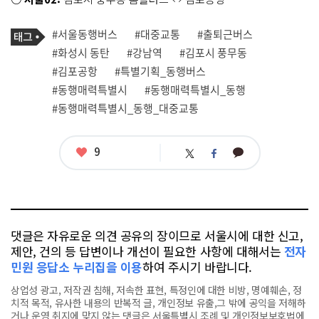
기
태
#서울동행버스
#대중교통
#출퇴근버스
사
그
관
#화성시 동탄
#강남역
#김포시 풍무동
련
#김포공항
#특별기획_동행버스
태
그
#동행매력특별시
#동행매력특별시_동행
#동행매력특별시_동행_대중교통
좋
9
카
트
페
아
카
위
이
요
오
터
스
톡
북
댓글은 자유로운 의견 공유의 장이므로 서울시에 대한 신고,
제안, 건의 등 답변이나 개선이 필요한 사항에 대해서는
전자
민원 응답소 누리집을 이용
하여 주시기 바랍니다.
상업성 광고, 저작권 침해, 저속한 표현, 특정인에 대한 비방, 명예훼손, 정
치적 목적, 유사한 내용의 반복적 글, 개인정보 유출,그 밖에 공익을 저해하
거나 운영 취지에 맞지 않는 댓글은 서울특별시 조례 및 개인정보보호법에