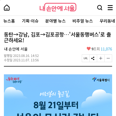
본
페
내
문
이
내
손
검
메
바
지
손
안
색
뉴
로
상
안
주
에
창
전
가
단
에
뉴스홈
기획·이슈
분야별 뉴스
비주얼 뉴스
우리동네
요
서
열
체
기
으
서
서
울
기
보
로
울
비
기
이
-
동탄→강남, 김포→김포공항…'서울동행버스'로 출
스
동
서
근하세요!
바
울
로
시
가
좋
내 손안에 서울
9
조회
11,076
대
기
아
표
발행일
2023.08.16. 14:52
요
소
페
S
글
글
수정일
2023.11.07. 13:56
통
이
N
자
자
포
지
S
크
크
털
U
공
기
기
R
유
크
작
L
하
게
게
복
기
변
변
사
경
경
하
하
기
기