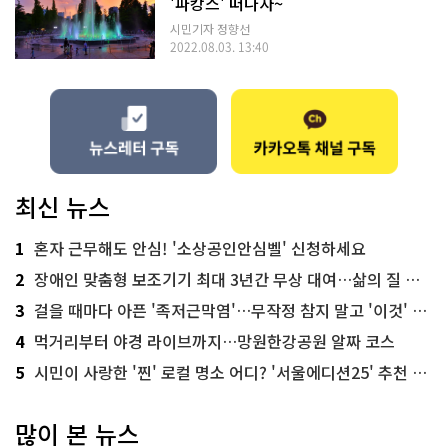
'파캉스' 떠나자~
시민기자 정향선
2022.08.03. 13:40
최신 뉴스
1
혼자 근무해도 안심! '소상공인안심벨' 신청하세요
2
장애인 맞춤형 보조기기 최대 3년간 무상 대여…삶의 질 높인다
3
걸을 때마다 아픈 '족저근막염'…무작정 참지 말고 '이것' 해보세요!
4
먹거리부터 야경 라이브까지…망원한강공원 알짜 코스
5
시민이 사랑한 '찐' 로컬 명소 어디? '서울에디션25' 추천 코스
많이 본 뉴스