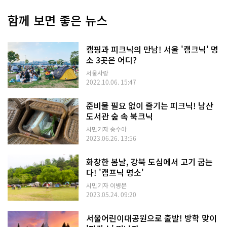
함께 보면 좋은 뉴스
캠핑과 피크닉의 만남! 서울 '캠크닉' 명
소 3곳은 어디?
서울사랑
2022.10.06. 15:47
준비물 필요 없이 즐기는 피크닉! 남산
도서관 숲 속 북크닉
시민기자 송수아
2023.06.26. 13:56
화창한 봄날, 강북 도심에서 고기 굽는
다! '캠프닉 명소'
시민기자 이병문
2023.05.24. 09:20
서울어린이대공원으로 출발! 방학 맞이