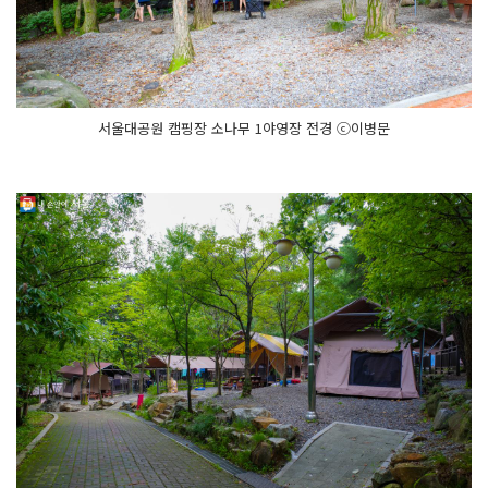
서울대공원 캠핑장 소나무 1야영장 전경 ⓒ이병문