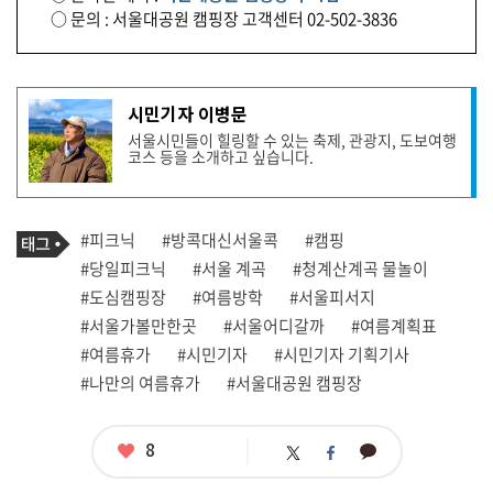
○ 문의 : 서울대공원 캠핑장 고객센터 02-502-3836
기
시민기자 이병문
사
서울시민들이 힐링할 수 있는 축제, 관광지, 도보여행
작
코스 등을 소개하고 싶습니다.
성
자
프
로
기
필
태
#피크닉
#방콕대신서울콕
#캠핑
사
그
관
#당일피크닉
#서울 계곡
#청계산계곡 물놀이
련
#도심캠핑장
#여름방학
#서울피서지
태
그
#서울가볼만한곳
#서울어디갈까
#여름계획표
#여름휴가
#시민기자
#시민기자 기획기사
#나만의 여름휴가
#서울대공원 캠핑장
좋
8
카
트
페
아
카
위
이
요
오
터
스