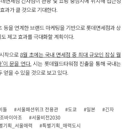
 롯데면세점 긴자점이 관광 및 쇼핑 중심지에 위치해 접근성
 효과가 클 것으로 기대한다.
텐츠 등을 연계한 브랜드 마케팅을 기반으로 롯데면세점과 상
도 제고 효과를 극대화할 계획이다.
 시작으로
8월 초에는 국내 면세점 중 최대 규모인 잠실 월
이 문을 연다.
시는 롯데월드타워점 진출을 통해 국내는
 얻을 수 있을 것으로 보고 있다.
이돌
#서울패션위크 전용관
#도쿄
#일본
#긴자
아조바이아조
#서울비전2030
별기획_서울매력
#특별기획_매력도시