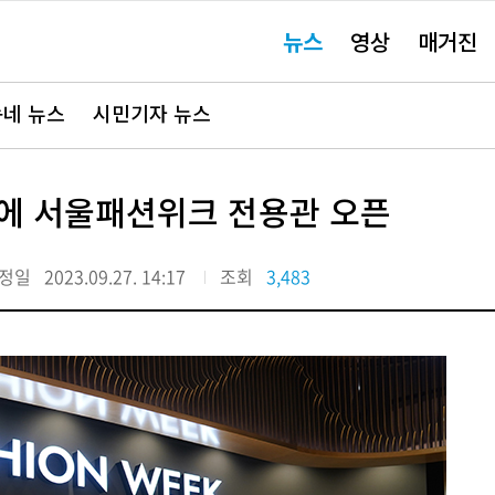
주
뉴스
영상
매거진
요
서
비
스
바
네 뉴스
시민기자 뉴스
로
가
기"
자에 서울패션위크 전용관 오픈
정일
2023.09.27. 14:17
조회
3,483