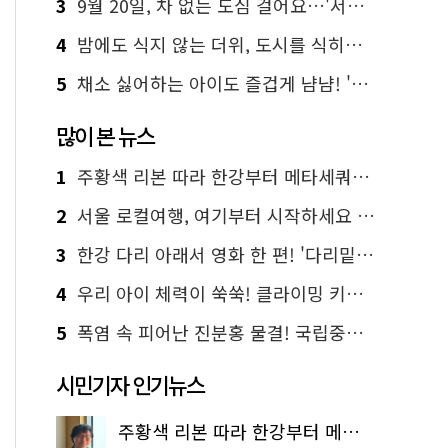
3
9월 20일, 차 없는 도심 걸어요…'서울 걷자 페스티벌' 선착순 5천명
4
밤에도 식지 않는 더위, 도시를 식히는 시원한 해법은?
5
채소 싫어하는 아이도 즐겁게 냠냠! '찾아가는 서울시 식생활 교육' 현장
많이 본 뉴스
1
주황색 리본 따라 한강부터 메타세쿼이아 숲길까지…서울둘레길 15코스
2
서울 로컬여행, 여기부터 시작하세요 '서울에디션25'
3
한강 다리 아래서 영화 한 편! '다리밑 영화관' 무료 상영
4
우리 아이 체력이 쑥쑥! 클라이밍 키즈카페·어린이 체력장
5
폭염 속 피어난 진분홍 물결! 국립중앙박물관 배롱나무 명소
시민기자 인기뉴스
주황색 리본 따라 한강부터 메타세쿼이아 숲길까지…서울둘레길 15코스