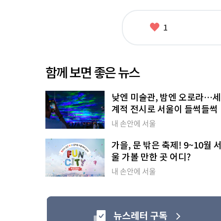
좋
1
아
요
함께 보면 좋은 뉴스
낮엔 미술관, 밤엔 오로라…세
계적 전시로 서울이 들썩들썩
내 손안에 서울
가을, 문 밖은 축제! 9~10월 
울 가볼 만한 곳 어디?
내 손안에 서울