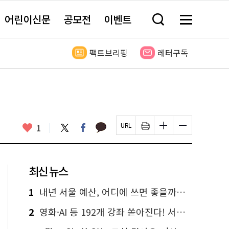
어린이신문
공모전
이벤트
검
메
색
뉴
창
전
열
체
팩트브리핑
레터구독
기
보
기
카
좋
트
페
1
페
인
글
글
카
위
이
아
이
쇄
자
자
오
터
스
요
지
하
크
크
톡
북
U
기
기
기
R
새
크
작
L
창
게
게
최신 뉴스
복
열
변
변
사
림
경
경
하
하
1
내년 서울 예산, 어디에 쓰면 좋을까요? 온라인 투표
기
기
2
영화·AI 등 192개 강좌 쏟아진다! 서울시민대학 선착순 신청