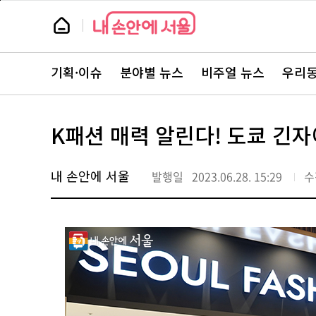
본
페
문
이
뉴
바
지
스
로
상
룸
가
단
뉴
기
으
스
로
기획·이슈
분야별 뉴스
비주얼 뉴스
우리동
주
이
요
동
서
비
스
K패션 매력 알린다! 도쿄 긴
바
로
가
기
내 손안에 서울
발행일
2023.06.28. 15:29
수