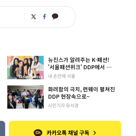
카
트
페
카
위
이
오
터
스
톡
북
뉴진스가 알려주는 K-패션!
'서울패션위크' DDP에서 열린
다
내 손안에 서울
서
화려함의 극치, 런웨이 펼쳐진
DDP 현장속으로~
시민기자 유서경