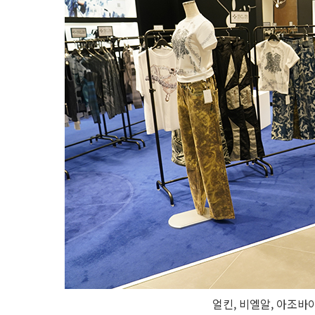
얼킨, 비엘알, 아조바