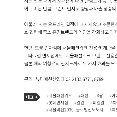
시는 일본 내에서 K-패션에 대한 관심도가 높고,
이 뛰어난 만큼, 브랜드 인지도 향상과 매출 상승의
아울러, 시는 오프라인 입점에 그치지 않고 K-콘
호 협력해 중소 유망브랜드의 역량을 강화하고 인지
한편, 도쿄 긴자점에 서울패션위크 전용관 개관을
드타워점 면세점에도 ‘서울패션위크 브랜드 전용관’
물론 해외 여행객의 인지도까지 두 가지 효과를 모두
문의 : 뷰티패션산업과 02-2133-8771, 8789
기
태
#서울패션위크
#패션
#K팝
#아
사
그
관
#롯데면세점
#얼킨
#비엘알
#
련
태
#서울비전2030_글로벌선도도시
#특
그