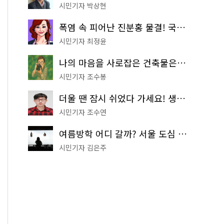
시민기자 박상현
폭염 속 피어난 진분홍 물결! 국립중앙박물관 배롱나무 명소
시민기자 최정윤
나의 마음을 사로잡은 건축물은? '서울시 건축상' 수상작 공개!
시민기자 조수봉
더울 땐 잠시 쉬었다 가세요! 생수 냉장고부터 해피소·무더위쉼터까지
시민기자 조수연
여름방학 어디 갈까? 서울 도심 무료 실내 여행 코스 추천
시민기자 김은주