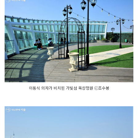
이동식 의자가 비치된 가빛섬 옥상정원 ⓒ조수봉