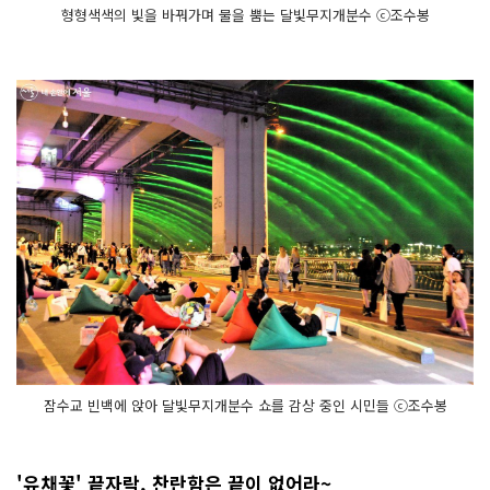
형형색색의 빛을 바꿔가며 물을 뿜는 달빛무지개분수 ⓒ조수봉
잠수교 빈백에 앉아 달빛무지개분수 쇼를 감상 중인 시민들 ⓒ조수봉
'유채꽃' 끝자락, 찬란함은 끝이 없어라~