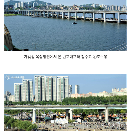
가빛섬 옥상정원에서 본 반포대교와 잠수교 ⓒ조수봉