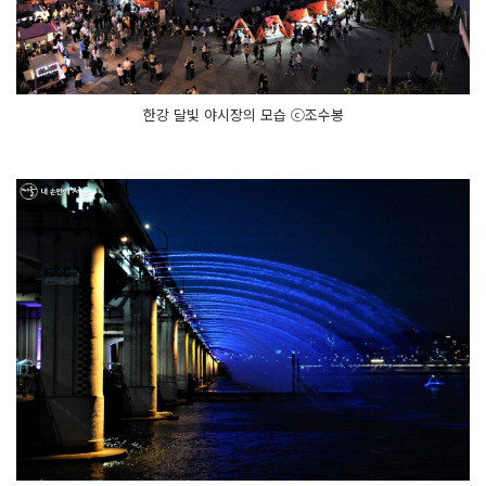
한강 달빛 야시장의 모습 ⓒ조수봉