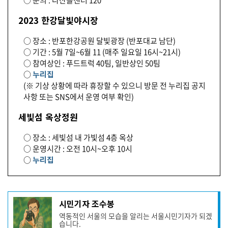
○ 문의 : 다산콜센터 120
2023 한강달빛야시장
○ 장소 : 반포한강공원 달빛광장 (반포대교 남단)
○ 기간 : 5월 7일~6월 11 (매주 일요일 16시~21시)
○ 참여상인 : 푸드트럭 40팀, 일반상인 50팀
○
누리집
(※ 기상 상황에 따라 휴장할 수 있으니 방문 전 누리집 공지
사항 또는 SNS에서 운영 여부 확인)
세빛섬 옥상정원
○ 장소 : 세빛섬 내 가빛섬 4층 옥상
○ 운영시간 : 오전 10시~오후 10시
○
누리집
기
시민기자 조수봉
사
역동적인 서울의 모습을 알리는 서울시민기자가 되겠
작
습니다.
성