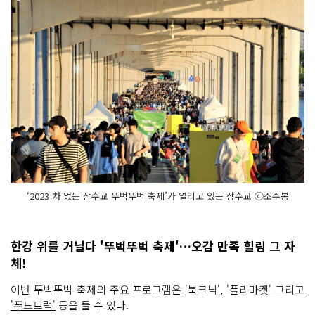
‘2023 차 없는 잠수교 뚜벅뚜벅 축제’가 열리고 있는 잠수교 ⓒ조수봉
한강 위를 거닐다 '뚜벅뚜벅 축제'…오감 만족 힐링 그 자
체!
이번 뚜벅뚜벅 축제의 주요 프로그램은
'북크닉', '플리마켓' 그리고
'푸드트럭'
등을 들 수 있다.