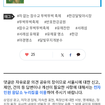
자
프
로
기
필
태
#차 없는 잠수교 뚜벅뚜벅 축제
#한강달빛야시장
사
그
관
#뚜벅뚜벅축제
#반포한강공원
련
#잠수교 뚜벅뚜벅축제
#유채찬란
#서래섬
태
그
#서래섬 유채꽃
#유채꽃 명소
#한강
#야경명소
#달빛무지개분수
좋
25
카
트
페
아
카
위
이
요
오
터
스
톡
북
댓글은 자유로운 의견 공유의 장이므로 서울시에 대한 신고,
제안, 건의 등 답변이나 개선이 필요한 사항에 대해서는
전자
민원 응답소 누리집을 이용
하여 주시기 바랍니다.
상업성 광고, 저작권 침해, 저속한 표현, 특정인에 대한 비방, 명예훼손, 정
치적 목적, 유사한 내용의 반복적 글, 개인정보 유출,그 밖에 공익을 저해하