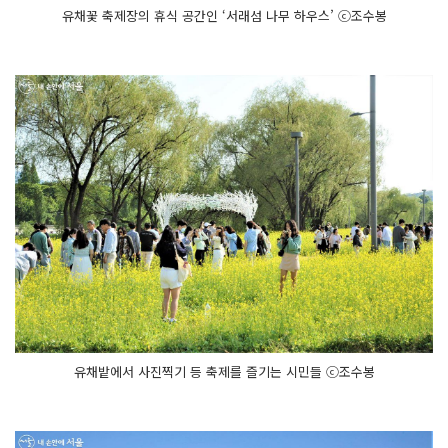
유채꽃 축제장의 휴식 공간인 ‘서래섬 나무 하우스’ ⓒ조수봉
유채밭에서 사진찍기 등 축제를 즐기는 시민들 ⓒ조수봉