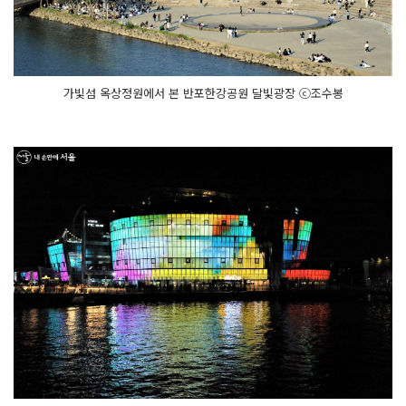
가빛섬 옥상정원에서 본 반포한강공원 달빛광장 ⓒ조수봉