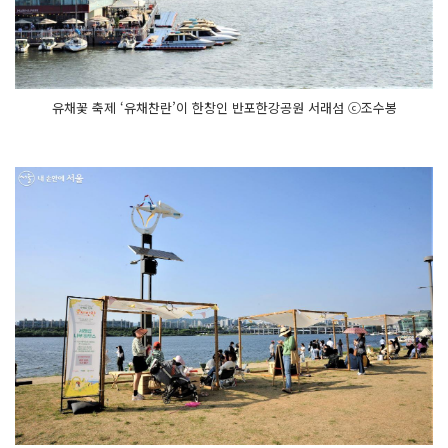
유채꽃 축제 ‘유채찬란’이 한창인 반포한강공원 서래섬 ⓒ조수봉