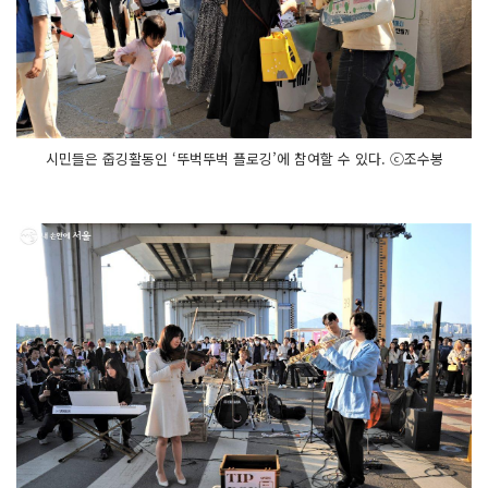
시민들은 줍깅활동인 ‘뚜벅뚜벅 플로깅’에 참여할 수 있다. ⓒ조수봉