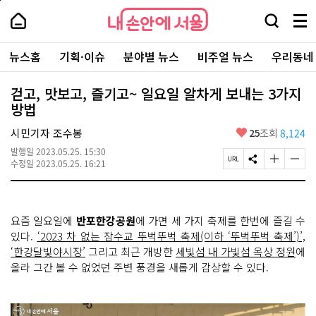
본
페
내
문
이
내
손
검
메
바
지
손
안
색
뉴
로
상
안
주
에
창
전
가
단
에
뉴스홈
기획·이슈
분야별 뉴스
비주얼 뉴스
우리동네
요
서
열
체
기
으
서
서
울
기
보
로
울
비
기
이
-
걷고, 맛보고, 즐기고~ 일요일 알차게 보내는 3가지
스
동
서
방법
바
울
로
시
가
좋
시민기자 조수봉
25
조회
8,124
대
기
아
표
발행일
2023.05.25. 15:30
요
소
페
S
글
글
수정일
2023.05.25. 16:21
통
이
N
자
자
포
지
S
크
크
털
U
공
기
기
R
유
크
작
요즘 일요일에
반포한강공원
에 가면 세 가지 축제를 한번에 즐길 수
L
하
게
게
복
기
변
변
있다.
‘2023 차 없는 잠수교 뚜벅뚜벅 축제(이하 ‘뚜벅뚜벅 축제’)’,
사
경
경
‘한강달빛야시장’
그리고 최근 개방한
세빛섬 내 가빛섬 옥상 정원
에
하
하
올라 그간 볼 수 없었던 주변 풍경을 새롭게 감상할 수 있다.
기
기