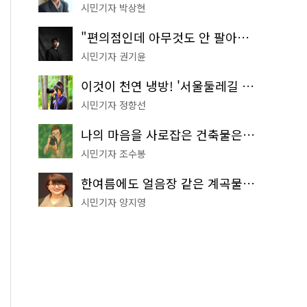
시민기자 박상현
"편의점인데 아무것도 안 팔아요" 서울에서 가장 특별한 편의점의 정체
시민기자 권기윤
이것이 천연 냉방! '서울둘레길 9코스'로 숲속 피서 떠나볼까
시민기자 정향선
나의 마음을 사로잡은 건축물은? '서울시 건축상' 수상작 공개!
시민기자 조수봉
한여름에도 얼음장 같은 계곡물! 서울 '진관사 계곡'이 천국이네~
시민기자 양지영