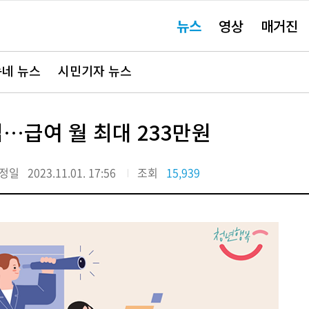
주
뉴스
영상
매거진
요
서
비
스
바
네 뉴스
시민기자 뉴스
로
가
기"
집…급여 월 최대 233만원
정일
2023.11.01. 17:56
조회
15,939