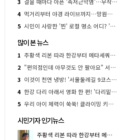
3
걸을 때마다 아픈 '족저근막염'…무작정 참지 말고 '이것' 해보세요!
4
먹거리부터 야경 라이브까지…망원한강공원 알짜 코스
5
시민이 사랑한 '찐' 로컬 명소 어디? '서울에디션25' 추천 코스
많이 본 뉴스
1
주황색 리본 따라 한강부터 메타세쿼이아 숲길까지…서울둘레길 15코스
2
"편의점인데 아무것도 안 팔아요" 서울에서 가장 특별한 편의점의 정체
3
이것이 천연 냉방! '서울둘레길 9코스'로 숲속 피서 떠나볼까
4
한강 다리 아래서 영화 한 편! '다리밑 영화관' 무료 상영
5
우리 아이 체력이 쑥쑥! 클라이밍 키즈카페·어린이 체력장
시민기자 인기뉴스
주황색 리본 따라 한강부터 메타세쿼이아 숲길까지…서울둘레길 15코스