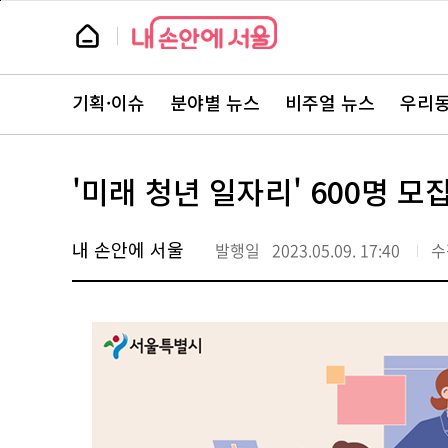
본
페
문
이
뉴
바
지
스
로
상
룸
가
단
뉴
기
으
스
로
기획·이슈
분야별 뉴스
비주얼 뉴스
우리동
주
이
요
동
서
비
스
'미래 청년 일자리' 600명 모
바
로
가
기
내 손안에 서울
발행일
2023.05.09. 17:40
수