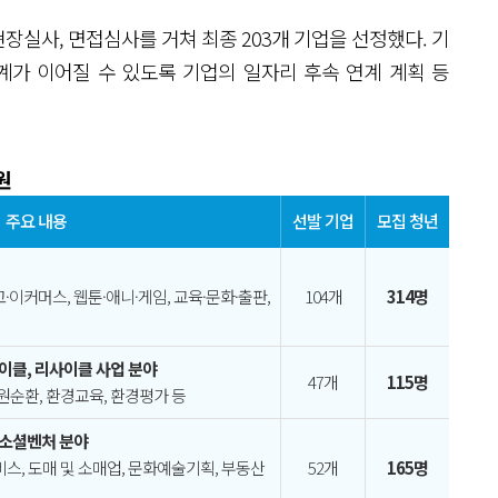
 현장실사, 면접심사를 거쳐 최종 203개 기업을 선정했다. 기
계가 이어질 수 있도록 기업의 일자리 후속 연계 계획 등
원
주요 내용
선발 기업
모집 청년
광고·이커머스, 웹툰·애니·게임, 교육·문화·출판,
104개
314명
사이클, 리사이클 사업 분야
47개
115명
 자원순환, 환경교육, 환경평가 등
 소셜벤처 분야
서비스, 도매 및 소매업, 문화예술기획, 부동산
52개
165명