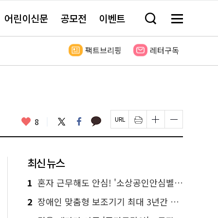
어린이신문
공모전
이벤트
검
메
색
뉴
창
전
열
체
팩트브리핑
레터구독
기
보
기
카
좋
트
페
8
페
인
글
글
카
위
이
아
이
쇄
자
자
오
터
스
요
지
하
크
크
톡
북
U
기
기
기
R
새
크
작
L
창
게
게
최신 뉴스
복
열
변
변
사
림
경
경
하
하
1
혼자 근무해도 안심! '소상공인안심벨' 신청하세요
기
기
2
장애인 맞춤형 보조기기 최대 3년간 무상 대여…삶의 질 높인다