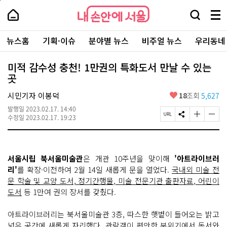
본
페
내
문
이
내
손
검
메
바
지
손
안
색
뉴
로
상
안
주
에
창
전
가
단
에
뉴스홈
기획·이슈
분야별 뉴스
비주얼 뉴스
우리동네
요
서
열
체
기
으
서
서
울
기
보
로
울
비
기
이
-
미적 감수성 충천! 1만권의 특화도서 만날 수 있는
스
동
서
곳
바
울
로
시
가
좋
시민기자 이봉덕
18
조회
5,627
대
기
아
표
발행일
2023.02.17. 14:40
요
소
페
S
글
글
수정일
2023.02.17. 19:23
통
이
N
자
자
포
지
S
크
크
털
U
공
기
기
R
유
크
작
서울시립 북서울미술관
은 개관 10주년을 맞이해
'아트라이브러
L
하
게
게
복
기
변
변
리'
를 확장·이전하여 2월 14일 새롭게 문을 열었다.
국내외 미술 전
사
경
경
문 학술 및 교양 도서, 정기간행물, 미술 전문기관 출판자료, 어린이
하
하
도서
등 1만여 권의 장서를 갖췄다.
기
기
아트라이브러리는 북서울미술관 3층, 따스한 햇볕이 들어오는 밝고
넓은 공간에 새롭게 자리했다. 관람객이 편안한 분위기에서 독서와