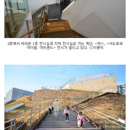
2층에서 바라본 1층 전시실과 지하 전시실로 가는 계단. <컷!>, <서도호와
아이들: 아트랜드> 전시가 열리고 있다. ⓒ이봉덕