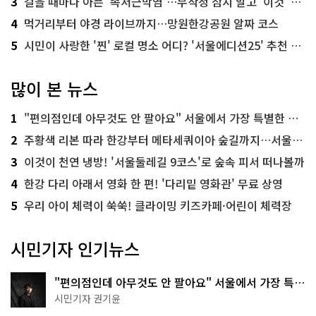
3
걸을 때마다 아픈 '족저근막염'…무작정 참지 말고 '이것' 해보세요!
4
먹거리부터 야경 라이브까지…망원한강공원 알짜 코스
5
시민이 사랑한 '찐' 로컬 명소 어디? '서울에디션25' 추천 코스
많이 본 뉴스
1
"편의점인데 아무것도 안 팔아요" 서울에서 가장 특별한 편의점의 정체
2
주황색 리본 따라 한강부터 메타세쿼이아 숲길까지…서울둘레길 15코스
3
이것이 천연 냉방! '서울둘레길 9코스'로 숲속 피서 떠나볼까
4
한강 다리 아래서 영화 한 편! '다리밑 영화관' 무료 상영
5
우리 아이 체력이 쑥쑥! 클라이밍 키즈카페·어린이 체력장
시민기자 인기뉴스
"편의점인데 아무것도 안 팔아요" 서울에서 가장 특별
한 편의점의 정체
시민기자 권기윤