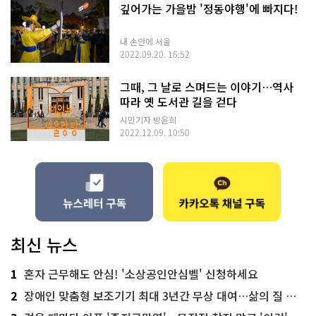
깊어가는 가을밤 '정동야행'에 빠지다!
내 손안에 서울
2022.09.20. 16:52
그때, 그 날로 스며드는 이야기…역사
따라 옛 도서관 길을 걷다
시민기자 방윤희
2022.12.09. 10:50
최신 뉴스
1
혼자 근무해도 안심! '소상공인안심벨' 신청하세요
2
장애인 맞춤형 보조기기 최대 3년간 무상 대여…삶의 질 높인다