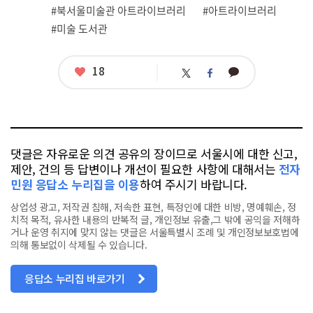
련
#북서울미술관 아트라이브러리
#아트라이브러리
태
그
#미술 도서관
좋
18
카
트
페
아
카
위
이
요
오
터
스
톡
북
댓글은 자유로운 의견 공유의 장이므로 서울시에 대한 신고,
제안, 건의 등 답변이나 개선이 필요한 사항에 대해서는
전자
민원 응답소 누리집을 이용
하여 주시기 바랍니다.
상업성 광고, 저작권 침해, 저속한 표현, 특정인에 대한 비방, 명예훼손, 정
치적 목적, 유사한 내용의 반복적 글, 개인정보 유출,그 밖에 공익을 저해하
거나 운영 취지에 맞지 않는 댓글은 서울특별시 조례 및 개인정보보호법에
의해 통보없이 삭제될 수 있습니다.
응답소 누리집 바로가기