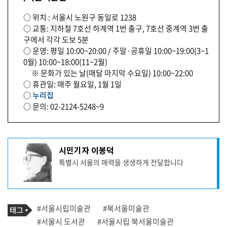
○ 위치 : 서울시 노원구 동일로 1238
○ 교통: 지하철 7호선 하계역 1번 출구, 7호선 중계역 3번 출
구에서 각각 도보 5분
○ 운영: 평일 10:00~20:00 / 주말·공휴일 10:00~19:00(3~1
0월) 10:00~18:00(11~2월)
※ 문화가 있는 날(매달 마지막 수요일) 10:00~22:00
○ 휴관일: 매주 월요일, 1월 1일
○
누리집
○ 문의: 02-2124-5248~9
기
시민기자 이봉덕
사
특별시 서울의 매력을 생생하게 전달합니다
작
성
자
프
로
기
필
태
#서울시립미술관
#북서울미술관
사
그
관
#서울시 도서관
#서울시립 북서울미술관