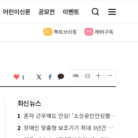
어린이신문
공모전
이벤트
검
메
색
뉴
창
전
열
체
팩트브리핑
레터구독
기
보
기
카
좋
트
페
1
페
인
글
글
카
위
이
아
이
쇄
자
자
오
터
스
요
지
하
크
크
톡
북
U
기
기
기
R
새
크
작
L
창
게
게
최신 뉴스
복
열
변
변
사
림
경
경
하
하
1
혼자 근무해도 안심! '소상공인안심벨' 신청하세요
기
기
2
장애인 맞춤형 보조기기 최대 3년간 무상 대여…삶의 질 높인다