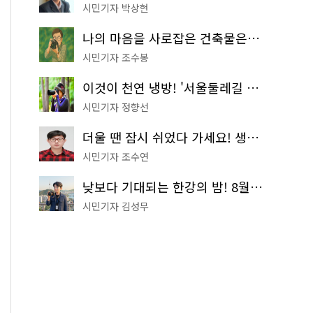
시민기자 박상현
나의 마음을 사로잡은 건축물은? '서울시 건축상' 수상작 공개!
시민기자 조수봉
이것이 천연 냉방! '서울둘레길 9코스'로 숲속 피서 떠나볼까
시민기자 정향선
더울 땐 잠시 쉬었다 가세요! 생수 냉장고부터 해피소·무더위쉼터까지
시민기자 조수연
낮보다 기대되는 한강의 밤! 8월 한정 무료 '한강 밤핑' 예약은?
시민기자 김성무