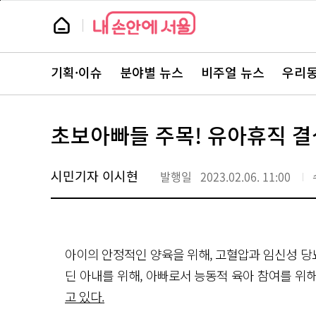
본
페
문
이
뉴
바
지
스
로
상
룸
가
단
뉴
기
으
스
로
기획·이슈
분야별 뉴스
비주얼 뉴스
우리동
주
이
요
동
서
비
스
초보아빠들 주목! 유아휴직 결
바
로
가
기
시민기자 이시현
발행일
2023.02.06. 11:00
아이의 안정적인 양육을 위해, 고혈압과 임신성 당뇨
딘 아내를 위해, 아빠로서 능동적 육아 참여를 위
고 있다.