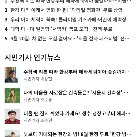
1
주황색 리본 따라 한강부터 메타세쿼이아 숲길까지…서울둘레길 15코스
2
한강 다리 아래서 영화 한 편! '다리밑 영화관' 무료 상영
3
우리 아이 체력이 쑥쑥! 클라이밍 키즈카페·어린이 체력장
4
대학 다니며 일경험 '서영커' 캠프 모집…전액 무료
5
9월 20일, 차 없는 도심 걸어요…'서울 걷자 페스티벌' 선착순 5천명
시민기자 인기뉴스
주황색 리본 따라 한강부터 메타세쿼이아 숲길까지…
서울둘레길 15코스
시민기자 박상현
나의 마음을 사로잡은 건축물은? '서울시 건축상' 수
상작 공개!
시민기자 조수봉
더울 땐 잠시 쉬었다 가세요! 생수 냉장고부터 해피소
·무더위쉼터까지
시민기자 조수연
낮보다 기대되는 한강의 밤! 8월 한정 무료 '한강 밤