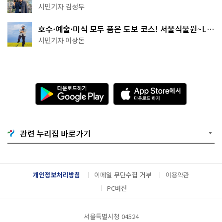
핑' 예약은?
시민기자 김성무
호수·예술·미식 모두 품은 도보 코스! 서울식물원~LG
아트센터~마곡테라스거리
시민기자 이상돈
다
A
운
p
로
p
드
S
하
t
기
o
관련 누리집 바로가기
G
r
o
e
o
에
g
서
l
다
개인정보처리방침
이메일 무단수집 거부
이용약관
e
운
P
로
PC버전
l
드
a
하
y
기
서울특별시청 04524