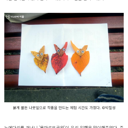
붉게 물든 나뭇잎으로 작품을 만드는 체험 시간도 가졌다. ©박칠성
누에다리를 건너니 '몽마르뜨공원'이 우리 일행을 맞이해주었다. 주