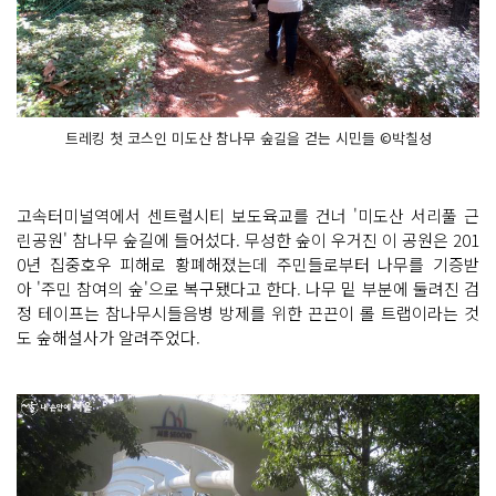
트레킹 첫 코스인 미도산 참나무 숲길을 걷는 시민들 ©박칠성
고속터미널역에서 센트럴시티 보도육교를 건너 '미도산 서리풀 근
린공원' 참나무 숲길에 들어섰다. 무성한 숲이 우거진 이 공원은 201
0년 집중호우 피해로 황폐해졌는데 주민들로부터 나무를 기증받
아 '주민 참여의 숲'으로 복구됐다고 한다. 나무 밑 부분에 둘려진 검
정 테이프는 참나무시들음병 방제를 위한 끈끈이 롤 트랩이라는 것
도 숲해설사가 알려주었다.