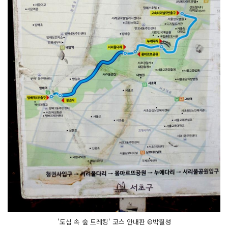
'도심 속 숲 트레킹' 코스 안내판 ©박칠성