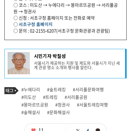
○ 코스 : 미도산 → 누에다리 → 몽마르뜨공원 → 서리풀공
원 → 청권사
○ 신청 : 서초구청 홈페이지 또는 전화로 예약
○
서초구청 홈페이지
○ 문의 : 02-2155-6207(서초구청 문화관광과 관광팀)
기
시민기자 박칠성
사
서울시가 제공하는 지원 및 제도와 서울시가 지닌 세
작
계 관광 명소 소개와 행사를 알린다.
성
자
프
로
기
필
태
#누에다리
#숲트레킹
#서리풀문화여행
사
그
관
#미도산
#트레킹
#서리풀공원
련
#몽마르뜨공원
#청권사
#서울트레킹여행
태
그
#숲해설사
#문화해설사
좋
11
카