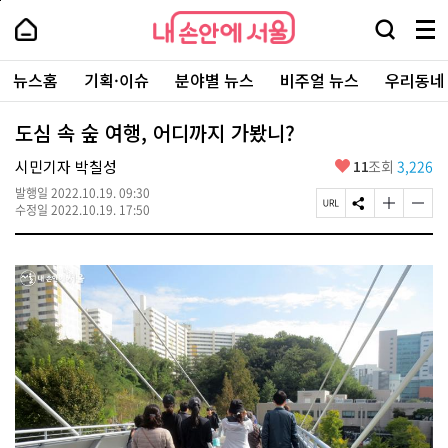
본
페
내
문
이
내
손
검
메
바
지
손
안
색
뉴
로
상
안
주
에
창
전
가
단
에
뉴스홈
기획·이슈
분야별 뉴스
비주얼 뉴스
우리동네
요
서
열
체
기
으
서
서
울
기
보
로
울
비
기
이
-
도심 속 숲 여행, 어디까지 가봤니?
스
동
서
바
울
좋
시민기자 박칠성
11
조회
3,226
로
시
아
가
대
발행일
2022.10.19. 09:30
요
기
페
S
글
글
표
수정일
2022.10.19. 17:50
이
N
자
자
소
지
S
크
크
통
U
공
기
기
포
R
유
크
작
털
L
하
게
게
복
기
변
변
사
경
경
하
하
기
기