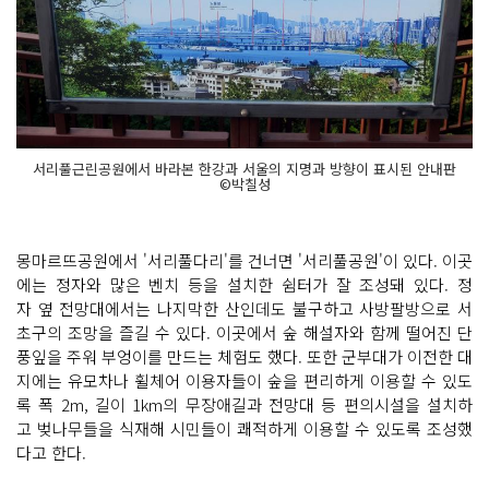
서리풀근린공원에서 바라본 한강과 서울의 지명과 방향이 표시된 안내판
©박칠성
몽마르뜨공원에서 '서리풀다리'를 건너면 '서리풀공원'이 있다. 이곳
에는 정자와 많은 벤치 등을 설치한 쉼터가 잘 조성돼 있다. 정
자 옆 전망대에서는 나지막한 산인데도 불구하고 사방팔방으로 서
초구의 조망을 즐길 수 있다. 이곳에서 숲 해설자와 함께 떨어진 단
풍잎을 주워 부엉이를 만드는 체험도 했다. 또한 군부대가 이전한 대
지에는 유모차나 휠체어 이용자들이 숲을 편리하게 이용할 수 있도
록 폭 2m, 길이 1km의 무장애길과 전망대 등 편의시설을 설치하
고 벚나무들을 식재해 시민들이 쾌적하게 이용할 수 있도록 조성했
다고 한다.