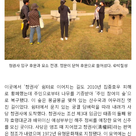
청권사 입구 후문과 묘소 전경. 정문이 닫혀 후문으로 들어셨다. ©박칠성
이곳에서 '청권사' 쉼터로 이어지는 길도 2010년 집중호우 피해
로 황폐했는데 주민으로부터 나무를 기증받아 '주민 참여의 숲'으
로 복구됐다. 이 숲은 몽글몽글 맺혀 있는 산수국과 어우러진 멋
진 길이었다. 쉼터에서 운치 있는 궁궐 담벼락을 따라 내려가 사
당 청권사에 도착했다. 청권사는 조선 제3대 임금인 태종의 둘째 왕
자 효령대군과 배위이신 예성부부인 해주 정씨를 예장한 묘역 신주
를 모신 곳이다. 사당은 영조 때 지어졌고 청권사(淸權祠)라는 편액
은 정조가 내렸으며 1972년 유형문화재로 지정됐다. 이 묘역에는 신