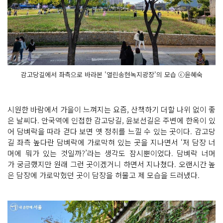
감고당길에서 좌측으로 바라본 '열린송현녹지광장'의 모습 ⓒ윤혜숙
시원한 바람에서 가을이 느껴지는 요즘, 산책하기 더할 나위 없이 좋
은 날씨다. 안국역에 인접한 감고당길, 윤보선길은 주변에 한옥이 있
어 담벼락을 따라 걷다 보면 옛 정취를 느낄 수 있는 곳이다. 감고당
길 좌측 높다란 담벼락에 가로막혀 있는 곳을 지나면서 ‘저 담장 너
머에 뭐가 있는 것일까?’라는 생각도 잠시뿐이었다. 담벼락 너머
가 궁금했지만 원래 그런 곳이겠거니 하면서 지나쳤다. 오랜시간 높
은 담장에 가로막혔던 곳이 담장을 허물고 제 모습을 드러냈다.