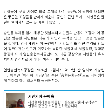
밤하늘에 구름 사이로 비쭉 고개를 내민 둥근달이 광장에 내려앉
은 둥근달 조형물을 환하게 비춘다. 공연이 끝난 뒤에도 시민들은 발
길이 떨어지지 않는 듯 머물러 있었다.
송현동 부지를 임시 개방한 첫날부터 시민들의 반응이 뜨겁다. 이 공
간을 방문한 시민들은 나름의 사연과 추억을 안고 이곳을 방문했
을 것이다. 임시 개방된 이 공간에서 시민들은 또 어떤 추억을 만들
어 갈까? 천만 인구가 거주하는 복잡한 서울에서 서울광장, 광화문
광장에 이어 열린송현녹지공간이 또 다른 광장으로 시민들의 휴식
처이자 안식처로 자리매김하길 기대해 본다.
열린송현녹지광장은 2024년 12월까지 약 2년 간 임시로 개방된
다. 이후엔 '이건희 기념관'을 품은 '송현문화공원'으로 재탄생하
게 된다고 하니 벌써부터 궁금해진다.
기
시민기자 윤혜숙
사
세상을 바라보는 따듯한 마음으로 서울시 구석구석
작
현장의 훈훈한 소식을 전하겠습니다.
성