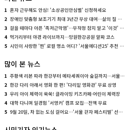
1
혼자 근무해도 안심! '소상공인안심벨' 신청하세요
2
장애인 맞춤형 보조기기 최대 3년간 무상 대여…삶의 질 높인다
3
걸을 때마다 아픈 '족저근막염'…무작정 참지 말고 '이것' 해보세요!
4
먹거리부터 야경 라이브까지…망원한강공원 알짜 코스
5
시민이 사랑한 '찐' 로컬 명소 어디? '서울에디션25' 추천 코스
많이 본 뉴스
1
주황색 리본 따라 한강부터 메타세쿼이아 숲길까지…서울둘레길 15코스
2
한강 다리 아래서 영화 한 편! '다리밑 영화관' 무료 상영
3
우리 아이 체력이 쑥쑥! 클라이밍 키즈카페·어린이 체력장
4
대학 다니며 일경험 '서영커' 캠프 모집…전액 무료
5
9월 20일, 차 없는 도심 걸어요…'서울 걷자 페스티벌' 선착순 5천명
시민기자 인기뉴스