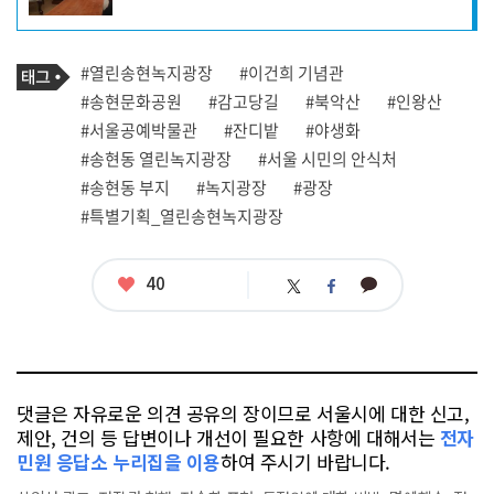
자
프
로
기
필
태
#열린송현녹지광장
#이건희 기념관
사
그
관
#송현문화공원
#감고당길
#북악산
#인왕산
련
#서울공예박물관
#잔디밭
#야생화
태
그
#송현동 열린녹지광장
#서울 시민의 안식처
#송현동 부지
#녹지광장
#광장
#특별기획_열린송현녹지광장
좋
40
카
트
페
아
카
위
이
요
오
터
스
톡
북
댓글은 자유로운 의견 공유의 장이므로 서울시에 대한 신고,
제안, 건의 등 답변이나 개선이 필요한 사항에 대해서는
전자
민원 응답소 누리집을 이용
하여 주시기 바랍니다.