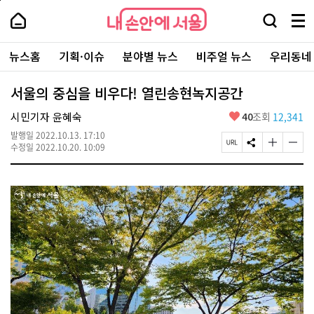
본
페
내
문
이
내
손
검
메
바
지
손
안
색
뉴
로
상
안
주
에
창
전
가
단
에
뉴스홈
기획·이슈
분야별 뉴스
비주얼 뉴스
우리동네
요
서
열
체
기
으
서
서
울
기
보
로
울
비
기
이
-
서울의 중심을 비우다! 열린송현녹지공간
스
동
서
바
울
좋
시민기자 윤혜숙
40
조회
12,341
로
시
아
가
대
발행일
2022.10.13. 17:10
요
기
페
S
글
글
표
수정일
2022.10.20. 10:09
이
N
자
자
소
지
S
크
크
통
U
공
기
기
포
R
유
크
작
털
L
하
게
게
복
기
변
변
사
경
경
하
하
기
기