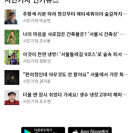
주황색 리본 따라 한강부터 메타세쿼이아 숲길까지…
서울둘레길 15코스
시민기자 박상현
나의 마음을 사로잡은 건축물은? '서울시 건축상' 수
상작 공개!
시민기자 조수봉
이것이 천연 냉방! '서울둘레길 9코스'로 숲속 피서 떠
나볼까
시민기자 정향선
"편의점인데 아무것도 안 팔아요" 서울에서 가장 특별
한 편의점의 정체
시민기자 권기윤
더울 땐 잠시 쉬었다 가세요! 생수 냉장고부터 해피소
·무더위쉼터까지
시민기자 조수연
다
A