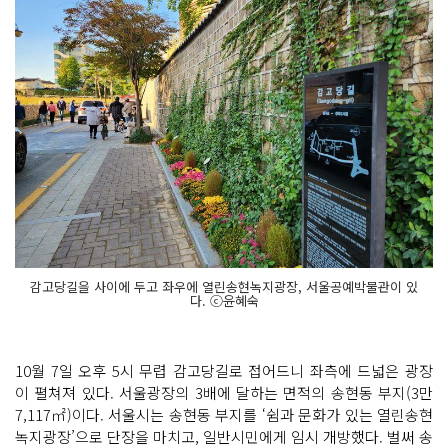
감고당길을 사이에 두고 좌우에 열린송현녹지광장, 서울공예박물관이 있
다. ⓒ윤혜숙
10월 7일 오후 5시 무렵 감고당길로 접어드니 좌측에 드넓은 광장
이 펼쳐져 있다. 서울광장의 3배에 달하는 면적의 송현동 부지(3만
7,117㎡)이다. 서울시는 송현동 부지를 ‘쉼과 문화가 있는 열린송현
녹지광장’으로 단장을 마치고, 일반시민에게 임시 개방했다. 벌써 송