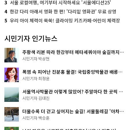
3
서울 로컬여행, 여기부터 시작하세요 '서울에디션25'
4
한강 다리 아래서 영화 한 편! '다리밑 영화관' 무료 상영
5
우리 아이 체력이 쑥쑥! 클라이밍 키즈카페·어린이 체력장
시민기자 인기뉴스
주황색 리본 따라 한강부터 메타세쿼이아 숲길까지…
서울둘레길 15코스
시민기자 박상현
폭염 속 피어난 진분홍 물결! 국립중앙박물관 배롱나
무 명소
시민기자 최정윤
서울역사박물관 이렇게 많았어? 주말마다 한 곳씩 떠
나는 역사 산책
시민기자 김대진
더울수록 더 걷고 싶어지는 숲길! 서울둘레길 '아차산
코스'
시민기자 백승훈