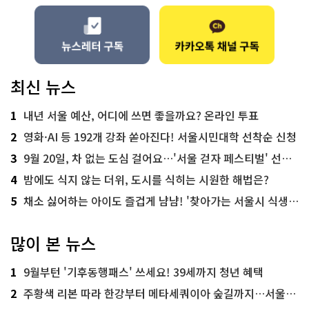
최신 뉴스
1
내년 서울 예산, 어디에 쓰면 좋을까요? 온라인 투표
2
영화·AI 등 192개 강좌 쏟아진다! 서울시민대학 선착순 신청
3
9월 20일, 차 없는 도심 걸어요…'서울 걷자 페스티벌' 선착순 5천명
4
밤에도 식지 않는 더위, 도시를 식히는 시원한 해법은?
5
채소 싫어하는 아이도 즐겁게 냠냠! '찾아가는 서울시 식생활 교육' 현장
많이 본 뉴스
1
9월부턴 '기후동행패스' 쓰세요! 39세까지 청년 혜택
2
주황색 리본 따라 한강부터 메타세쿼이아 숲길까지…서울둘레길 15코스