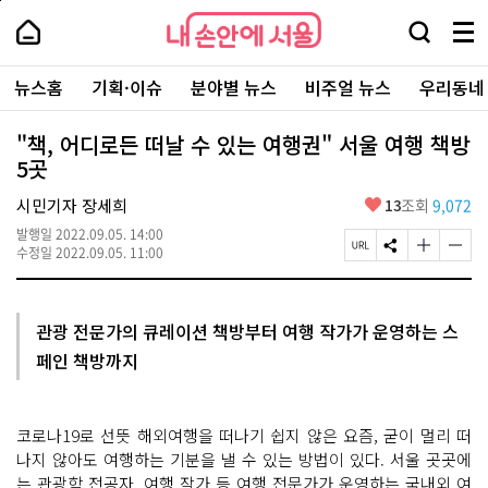
본
페
내
문
이
내
손
검
메
바
지
손
안
색
뉴
로
상
안
주
에
창
전
가
단
에
뉴스홈
기획·이슈
분야별 뉴스
비주얼 뉴스
우리동네
요
서
열
체
기
으
서
서
울
기
보
로
울
비
기
이
-
"책, 어디로든 떠날 수 있는 여행권" 서울 여행 책방
스
동
서
5곳
바
울
로
시
가
좋
시민기자 장세희
13
조회
9,072
대
기
아
표
발행일
2022.09.05. 14:00
요
소
페
S
글
글
수정일
2022.09.05. 11:00
통
이
N
자
자
포
지
S
크
크
털
U
공
기
기
R
유
크
작
관광 전문가의 큐레이션 책방부터 여행 작가가 운영하는 스
L
하
게
게
페인 책방까지
복
기
변
변
사
경
경
하
하
기
기
코로나19로 선뜻 해외여행을 떠나기 쉽지 않은 요즘, 굳이 멀리 떠
나지 않아도 여행하는 기분을 낼 수 있는 방법이 있다. 서울 곳곳에
는 관광학 전공자, 여행 작가 등 여행 전문가가 운영하는 국내외 여