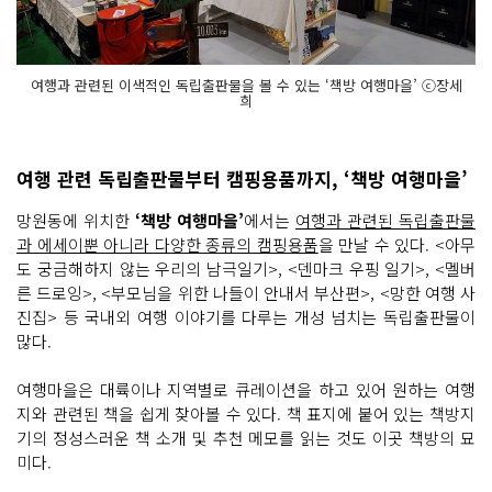
여행과 관련된 이색적인 독립출판물을 볼 수 있는 ‘책방 여행마을’ ⓒ장세
희
여행 관련 독립출판물부터 캠핑용품까지, ‘책방 여행마을’
망원동에 위치한
‘책방 여행마을’
에서는
여행과 관련된 독립출판물
과 에세이뿐 아니라 다양한 종류의 캠핑용품
을 만날 수 있다. <아무
도 궁금해하지 않는 우리의 남극일기>, <덴마크 우핑 일기>, <멜버
른 드로잉>, <부모님을 위한 나들이 안내서 부산편>, <망한 여행 사
진집> 등 국내외 여행 이야기를 다루는 개성 넘치는 독립출판물이
많다.
여행마을은 대륙이나 지역별로 큐레이션을 하고 있어 원하는 여행
지와 관련된 책을 쉽게 찾아볼 수 있다. 책 표지에 붙어 있는 책방지
기의 정성스러운 책 소개 및 추천 메모를 읽는 것도 이곳 책방의 묘
미다.