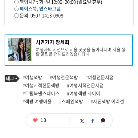
○ 영업시간: 화~일 12:00~20:00 (월요일 휴무)
○
페이스북
,
인스타그램
○ 문의: 0507-1413-0908
기
시민기자 장세희
사
여행자의 시선으로 서울 곳곳을 돌아다니며 서울 생
작
활 꿀팁을 전해드리겠습니다~!
성
자
프
로
기
필
태
#여행책방
#여행전문책방
#여행전문서점
사
그
관
#여행서적전문책방
#여행서적전문서점
련
#트립북앤스페이스
#여행책방 사이에
태
그
#책방 여행마을
#스페인책방
#사진책방 이라선
좋
13
카
트
페
아
카
위
이
요
오
터
스
톡
북