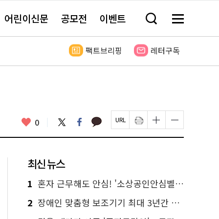
어린이신문
공모전
이벤트
검
메
색
뉴
창
전
열
체
팩트브리핑
레터구독
기
보
기
카
좋
트
페
0
페
인
글
글
카
위
이
아
이
쇄
자
자
오
터
스
요
지
하
크
크
톡
북
U
기
기
기
R
새
크
작
L
창
게
게
최신 뉴스
복
열
변
변
사
림
경
경
하
하
1
혼자 근무해도 안심! '소상공인안심벨' 신청하세요
기
기
2
장애인 맞춤형 보조기기 최대 3년간 무상 대여…삶의 질 높인다