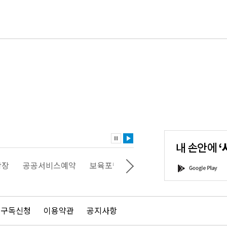
내
손
안
에
'서
광장
공공서비스예약
보육포털
일자리포털
문화포털
G
울'을
o
다
o
운
g
로
l
드
e
 구독신청
이용약관
공지사항
하
P
세
l
요!