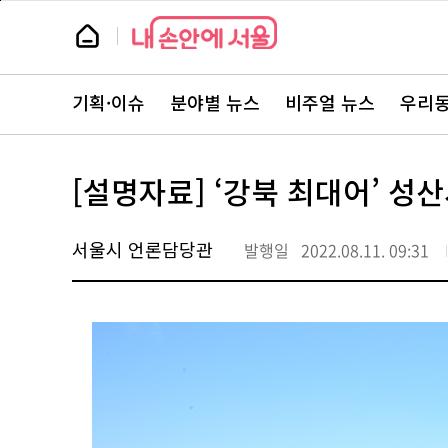
본
페
문
이
뉴
바
지
스
로
상
룸
가
단
뉴
기
으
스
로
기획·이슈
분야별 뉴스
비주얼 뉴스
우리동
주
이
요
동
서
비
스
[설명자료] ‘강북 최대어’ 성산
바
로
가
기
서울시 언론담당관
발행일
2022.08.11. 09:31