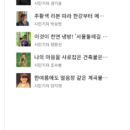
시민기자 권기윤
주황색 리본 따라 한강부터 메타세쿼이아 숲길까지…서울둘레길 15코스
시민기자 박상현
이것이 천연 냉방! '서울둘레길 9코스'로 숲속 피서 떠나볼까
시민기자 정향선
나의 마음을 사로잡은 건축물은? '서울시 건축상' 수상작 공개!
시민기자 조수봉
한여름에도 얼음장 같은 계곡물! 서울 '진관사 계곡'이 천국이네~
시민기자 양지영