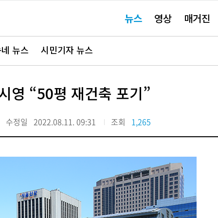
주
뉴스
영상
매거진
요
서
비
스
바
네 뉴스
시민기자 뉴스
로
가
기"
시영 “50평 재건축 포기”
수정일
2022.08.11. 09:31
조회
1,265