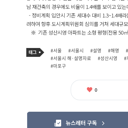
남 재건축의 경우에도 비율이 1.4배를 보이고 있는데
- 정비계획 입안시 기존 세대수 대비 1.3~1.4배
려하여 향후 도시계획위원회 심의를 거쳐 세대규모
※ 기존 성산시영 아파트는 소형 평형(전용 50㎡,
기
태
#서울
#서울시
#설명
#해명
사
그
관
#서울시 해·설명자료
#성산시영
#
련
태
#마포구
그
좋
0
아
요