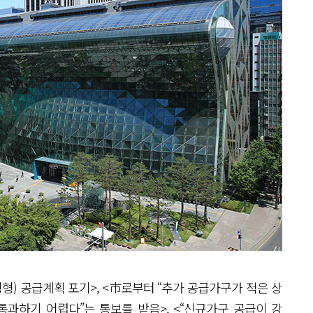
평형) 공급계획 포기>, <市로부터 “추가 공급가구가 적은 상
통과하기 어렵다”는 통보를 받음>, <“신규가구 공급이 강