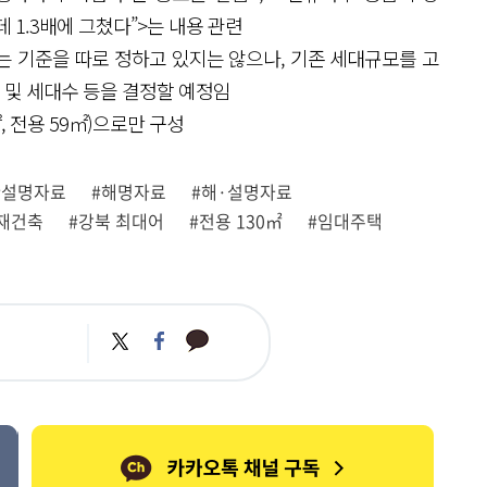
 1.3배에 그쳤다”>는 내용 관련
라는 기준을 따로 정하고 있지는 않으나, 기존 세대규모를 고
 및 세대수 등을 결정할 예정임
 전용 59㎡)으로만 구성
#설명자료
#해명자료
#해·설명자료
재건축
#강북 최대어
#전용 130㎡
#임대주택
카
트
페
카
위
이
오
터
스
톡
북