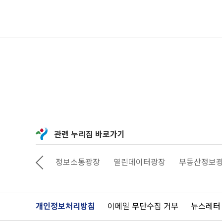
관련 누리집 바로가기
상상대로 서울
정보소통광장
열린데이터광장
부동산정보
개인정보처리방침
이메일 무단수집 거부
뉴스레터