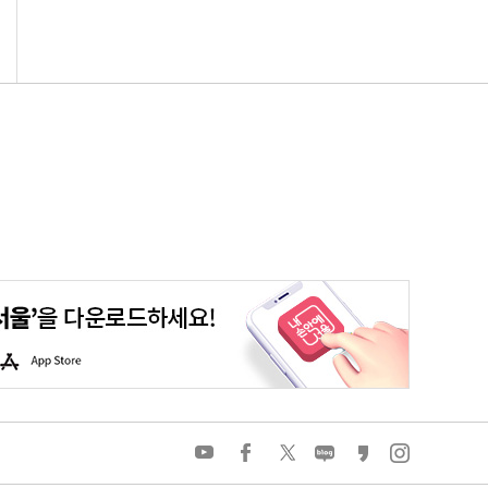
평생학습포털
청년포털
대기환경정보
에코마일리지
A
p
p
S
t
o
유
페
트
네
카
인
r
튜
이
위
이
카
스
e
브
스
터
버
오
타