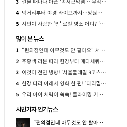
3
걸을 때마다 아픈 '족저근막염'…무작정 참지 말고 '이것' 해보세요!
4
먹거리부터 야경 라이브까지…망원한강공원 알짜 코스
5
시민이 사랑한 '찐' 로컬 명소 어디? '서울에디션25' 추천 코스
많이 본 뉴스
1
"편의점인데 아무것도 안 팔아요" 서울에서 가장 특별한 편의점의 정체
2
주황색 리본 따라 한강부터 메타세쿼이아 숲길까지…서울둘레길 15코스
3
이것이 천연 냉방! '서울둘레길 9코스'로 숲속 피서 떠나볼까
4
한강 다리 아래서 영화 한 편! '다리밑 영화관' 무료 상영
5
우리 아이 체력이 쑥쑥! 클라이밍 키즈카페·어린이 체력장
시민기자 인기뉴스
"편의점인데 아무것도 안 팔아요" 서울에서 가장 특별한 편의점의 정체