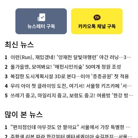
최신 뉴스
1
이런(Run), 재밌겠네! '양재천 달빛야행런' 야간 러닝…300명 모집
2
올가을엔, 모여봐요! '매헌시민의숲' 50여개 정원 조성
3
복잡한 도시계획시설 3D로 본다…미아 '층층공원' 첫 적용
4
우리 아이 첫 클라이밍 도전, 여기서! 서울형 키즈카페 '서울가족플라자점'
5
쓰레기 줍고, 마일리지 줍고, 보람도 줍고! 여름밤 '한강 밤마실 줍깅'
많이 본 뉴스
1
"편의점인데 아무것도 안 팔아요" 서울에서 가장 특별한 편의점의 정체
2
주황색 리본 따라 한강부터 메타세쿼이아 숲길까지…서울둘레길 15코스