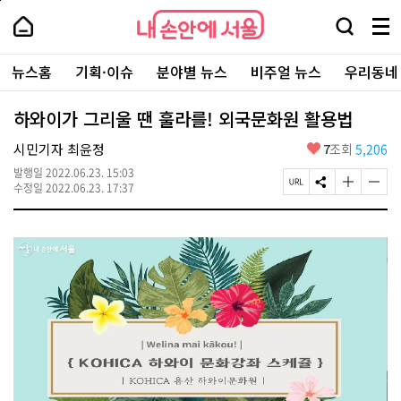
본
페
내
문
이
내
손
검
메
바
지
손
안
색
뉴
로
상
안
주
에
창
전
가
단
에
뉴스홈
기획·이슈
분야별 뉴스
비주얼 뉴스
우리동네
요
서
열
체
기
으
서
서
울
기
보
로
울
비
기
이
-
하와이가 그리울 땐 훌라를! 외국문화원 활용법
스
동
서
바
울
좋
시민기자 최윤정
7
조회
5,206
로
시
아
가
대
발행일
2022.06.23. 15:03
요
기
페
S
글
글
표
수정일
2022.06.23. 17:37
이
N
자
자
소
지
S
크
크
통
U
공
기
기
포
R
유
크
작
털
L
하
게
게
복
기
변
변
사
경
경
하
하
기
기