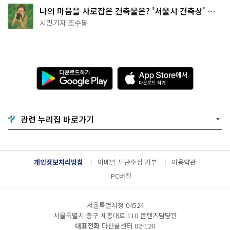
나의 마음을 사로잡은 건축물은? '서울시 건축상' 수
상작 공개!
시민기자 조수봉
다
A
운
p
로
p
드
S
하
t
기
o
관련 누리집 바로가기
G
r
o
e
o
에
g
서
l
다
개인정보처리방침
이메일 무단수집 거부
이용약관
e
운
P
로
PC버전
l
드
a
하
y
기
서울특별시청 04524
서울특별시 중구 세종대로 110 콘텐츠담당관
대표전화
다산콜센터
02-120