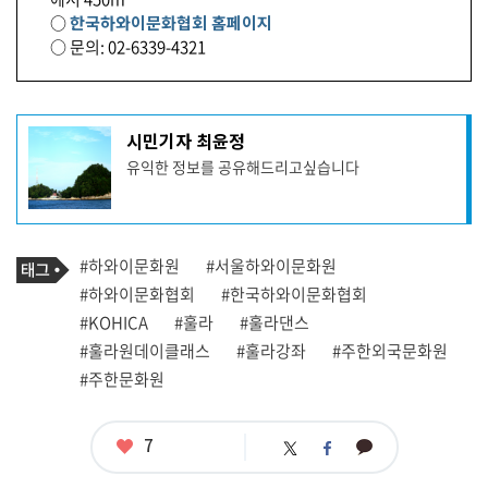
○
한국하와이문화협회 홈페이지
○ 문의: 02-6339-4321
기
시민기자 최윤정
사
유익한 정보를 공유해드리고싶습니다
작
성
자
프
로
기
필
태
#하와이문화원
#서울하와이문화원
사
그
관
#하와이문화협회
#한국하와이문화협회
련
#KOHICA
#훌라
#훌라댄스
태
그
#훌라원데이클래스
#훌라강좌
#주한외국문화원
#주한문화원
좋
7
카
트
페
아
카
위
이
요
오
터
스