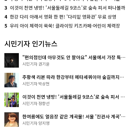
3
이것이 천연 냉방! '서울둘레길 9코스'로 숲속 피서 떠나볼까
4
한강 다리 아래서 영화 한 편! '다리밑 영화관' 무료 상영
5
우리 아이 체력이 쑥쑥! 클라이밍 키즈카페·어린이 체력장
시민기자 인기뉴스
"편의점인데 아무것도 안 팔아요" 서울에서 가장 특별
한 편의점의 정체
시민기자 권기윤
주황색 리본 따라 한강부터 메타세쿼이아 숲길까지…
서울둘레길 15코스
시민기자 박상현
이것이 천연 냉방! '서울둘레길 9코스'로 숲속 피서 떠
나볼까
시민기자 정향선
한여름에도 얼음장 같은 계곡물! 서울 '진관사 계곡'이
천국이네~
시민기자 양지영