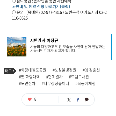
○ 참여방법 : 온라인을 통한 사전예약
☞안내 및 예약 신청 바로가기(클릭)
○ 문의 : (목예원) 02-977-4816 / 노원구청 여가도시과 02-2
116-0625
기
시민기자 이정규
사
서울의 다양하고 멋진 모습을 사진에 담아 전달하는
작
서울시민기자가 되고자 합니다.
성
자
프
로
기
필
태
#화랑대철도공원
#노원불빛정원
#옛 경춘선
사
그
관
#옛 화랑대역
#협궤열차
#트램도서관
련
#노면전차
#나무상상놀이터
#목공예체험
태
그
좋
8
카
트
페
아
카
위
이
요
오
터
스
톡
북