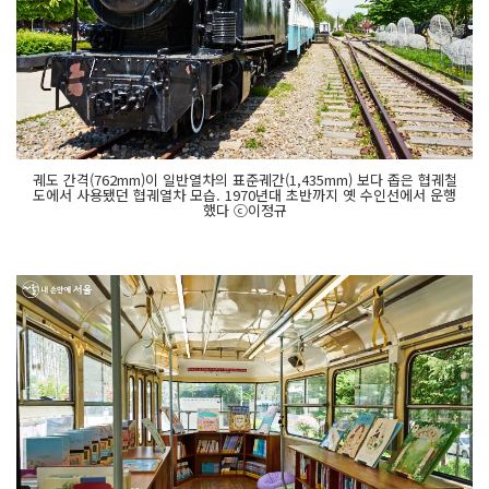
궤도 간격(762mm)이 일반열차의 표준궤간(1,435mm) 보다 좁은 협궤철
도에서 사용됐던 협궤열차 모습. 1970년대 초반까지 옛 수인선에서 운행
했다 ⓒ이정규