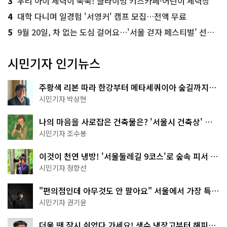
3
우리 아이 체력이 쑥쑥! 클라이밍 키즈카페·어린이 체력장
4
대학 다니며 일경험 '서영커' 캠프 모집…전액 무료
5
9월 20일, 차 없는 도심 걸어요…'서울 걷자 페스티벌' 선착순 5천명
시민기자 인기뉴스
주황색 리본 따라 한강부터 메타세쿼이아 숲길까지…
서울둘레길 15코스
시민기자 박상현
나의 마음을 사로잡은 건축물은? '서울시 건축상' 수
상작 공개!
시민기자 조수봉
이것이 천연 냉방! '서울둘레길 9코스'로 숲속 피서 떠
나볼까
시민기자 정향선
"편의점인데 아무것도 안 팔아요" 서울에서 가장 특별
한 편의점의 정체
시민기자 권기윤
더울 땐 잠시 쉬었다 가세요! 생수 냉장고부터 해피소