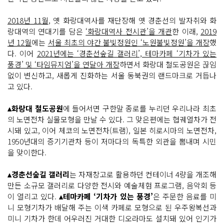
2018년 11월
, 옛 화랑대역사를 재단장해 옛 경춘선의 발자취와 화
랑대역의 연대기를 담은
‘화랑대역사 전시관’을 개관
한 이래,
2019
년 12월
에는
서울 최초의 야간 불빛정원인 ‘노원불빛정원’을 개장
했
다. 이어
2021년에는 ‘경춘선숲길 갤러리’, 테마카페 ‘기차가 있는
풍경’ 및 ‘타임뮤지엄’을 연달아 개장
하면서 화랑대 철도공원은 끊임
없이 변신하고, 새롭게 진화하는 서울 동북권의 랜드마크로 거듭나
고 있다.
▴화랑대 철도공원
에 들어서면 구한말 종로를 누리던 우리나라 최초
의 노면전차 실물모형을 만날 수 있다. 그 맞은편에는 협궤열차가 전
시돼 있고, 이어 체코의 노면전차(트램), 일본 히로시마의 노면전차,
1950년대의 증기기관차 등이 저마다의 독특한 외관을 뽐내며 시민
을 맞이한다.
▴경춘선숲길 갤러리
는 자재창고로 활용하던 컨테이너 4량을 개조해
만든 소규모 갤러리로 다양한 전시와 예술체험 프로그램, 음악회 등
이 열리고 있다.
▴테마카페 ‘기차가 있는 풍경’
은 주문한 음료를 미
니 모형기차가 배달해 주는 이색 카페로 모형으로 된 우주왕복선과
미니 기차가 한데 어우러진 거대한 디오라마도 설치돼 있어 인기가