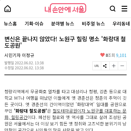
본
페
내
문
이
내
손
검
메
바
지
손
안
색
뉴
로
상
안
주
에
창
전
가
단
에
뉴스홈
기획·이슈
분야별 뉴스
비주얼 뉴스
우리동네
요
서
열
체
기
으
서
서
울
기
보
로
울
비
기
이
-
변신은 끝나지 않았다! 노원구 힐링 명소 '화랑대 철
스
동
서
도공원'
바
울
로
시
가
좋
시민기자 이정규
8
조회
9,101
대
기
아
표
발행일
2022.06.02. 13:38
요
소
페
S
글
글
수정일
2022.06.02. 13:38
통
이
N
자
자
포
지
S
크
크
털
U
공
기
기
R
유
크
작
청량리역에서 무궁화호 열차를 타고 대성리나 청평, 강촌 등으로 대
L
하
게
게
복
기
변
변
학교 MT나 여행을 떠났던 이들에게 옛 경춘선은 청춘의 추억이 깃
사
경
경
든 곳이다. 옛 경춘선의 간이역이었던 '화랑대역' 일대를 공원으로
하
하
꾸민
'화랑대 철도공원'
은
철도테마공원이자 노원구를 대표하는 문
기
기
화, 힐링공간
이다. 폐선된 철로와 옛 역사를 그대로 살려 조성된 공
원은 서울에서는 더 이상 보기 힘든 옛 정취와 고즈넉한 분위기의 낭
만적인 공간으로 시민들의 많은 사랑을 받고 있다.