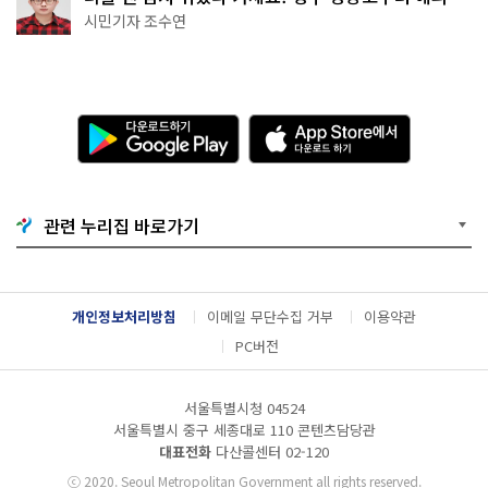
·무더위쉼터까지
시민기자 조수연
다
A
운
p
로
p
드
S
하
t
기
o
관련 누리집 바로가기
G
r
o
e
o
에
g
서
l
다
개인정보처리방침
이메일 무단수집 거부
이용약관
e
운
P
로
PC버전
l
드
a
하
y
기
서울특별시청 04524
서울특별시 중구 세종대로 110 콘텐츠담당관
대표전화
다산콜센터
02-120
ⓒ
2020. Seoul Metropolitan Government all rights reserved.