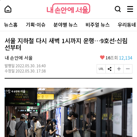
본
페
내
문
이
내
손
검
메
바
지
손
안
색
뉴
로
상
안
주
에
창
전
가
단
에
뉴스홈
기획·이슈
분야별 뉴스
비주얼 뉴스
우리동네
요
서
열
체
기
으
서
서
울
기
보
로
울
비
기
이
-
서울 지하철 다시 새벽 1시까지 운행…9호선·신림
스
동
서
선부터
바
울
로
시
가
좋
내 손안에 서울
16
조회
12,134
대
기
아
표
발행일
2022.05.30. 16:40
요
소
페
S
글
글
수정일
2022.05.30. 17:38
통
이
N
자
자
포
지
S
크
크
털
U
공
기
기
R
유
크
작
L
하
게
게
복
기
변
변
사
경
경
하
하
기
기