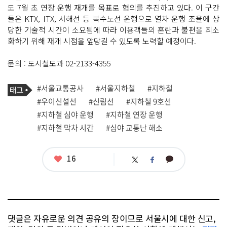
도 7월 초 연장 운행 재개를 목표로 협의를 추진하고 있다. 이 구간
들은 KTX, ITX, 서해선 등 복수노선 운행으로 열차 운행 조율에 상
당한 기술적 시간이 소요됨에 따라 이용객들의 혼란과 불편을 최소
화하기 위해 재개 시점을 앞당길 수 있도록 노력할 예정이다.
문의 : 도시철도과 02-2133-4355
기
태
#서울교통공사
#서울지하철
#지하철
사
그
관
#우이신설선
#신림선
#지하철 9호선
련
#지하철 심야 운행
#지하철 연장 운행
태
그
#지하철 막차 시간
#심야 교통난 해소
좋
16
카
트
페
아
카
위
이
요
오
터
스
톡
북
댓글은 자유로운 의견 공유의 장이므로 서울시에 대한 신고,