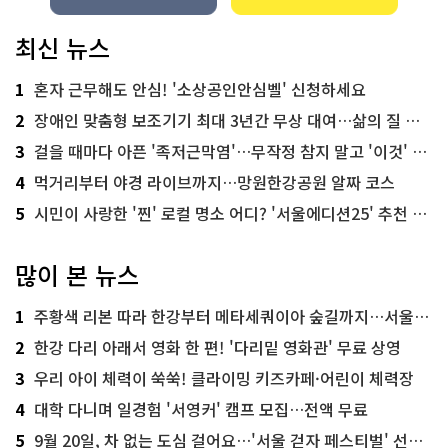
최신 뉴스
1
혼자 근무해도 안심! '소상공인안심벨' 신청하세요
2
장애인 맞춤형 보조기기 최대 3년간 무상 대여…삶의 질 높인다
3
걸을 때마다 아픈 '족저근막염'…무작정 참지 말고 '이것' 해보세요!
4
먹거리부터 야경 라이브까지…망원한강공원 알짜 코스
5
시민이 사랑한 '찐' 로컬 명소 어디? '서울에디션25' 추천 코스
많이 본 뉴스
1
주황색 리본 따라 한강부터 메타세쿼이아 숲길까지…서울둘레길 15코스
2
한강 다리 아래서 영화 한 편! '다리밑 영화관' 무료 상영
3
우리 아이 체력이 쑥쑥! 클라이밍 키즈카페·어린이 체력장
4
대학 다니며 일경험 '서영커' 캠프 모집…전액 무료
5
9월 20일, 차 없는 도심 걸어요…'서울 걷자 페스티벌' 선착순 5천명