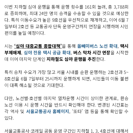
이번 지하철 심야 운행을 통해 운행 횟수를 161회 늘려, 총 3,788회
로 증회하며, 최대 24만 명의 승객을 수송할 수 있을 것으로 예상한
다. 특히 이동수요가 높은 9호선을 우선적으로 재개하고, 이어 6월 7
일부터 2호선 등 교통공사 단독 운영구간까지 연장을 시행하며 시민
편의를 높일 예정이다.
시는
‘심야 대중교통 종합대책’
을 통해
올빼미버스 노선 확대
,
택시
부제해제
,
심야 전용 택시 공급 확대
,
버스 막차 시간 연장
을 시작한
데 이어 마지막 단계인
지하철도 심야 운행을 추진
한다.
특히 승차 수요가 가장 많고 서울 시내를 순환 운행하는 2호선과 5~
8호선을 6월 7일부터 25시까지 운행하게 되면, 시민들의 이동 불편
이 대폭 해소될 것으로 기대한다.
다만, 노선별·호선별 마지막 열차운행 시간이 상이한 관계로, 환승
노선 이용 시 운행 시간을 반드시 확인해야 한다. 변경된 시간표는
각 역사 및
서울교통공사 홈페이지
, ‘또타’ 앱 등을 통해 확인할 수
있다.
서울교통공사·코레일 공동 운영 구간인 지하철 1, 3, 4호선에 대해서