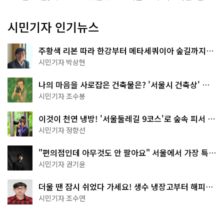
시민기자 인기뉴스
주황색 리본 따라 한강부터 메타세쿼이아 숲길까지…
서울둘레길 15코스
시민기자 박상현
나의 마음을 사로잡은 건축물은? '서울시 건축상' 수
상작 공개!
시민기자 조수봉
이것이 천연 냉방! '서울둘레길 9코스'로 숲속 피서 떠
나볼까
시민기자 정향선
"편의점인데 아무것도 안 팔아요" 서울에서 가장 특별
한 편의점의 정체
시민기자 권기윤
더울 땐 잠시 쉬었다 가세요! 생수 냉장고부터 해피소
·무더위쉼터까지
시민기자 조수연