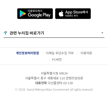
다
A
운
p
로
p
드
S
하
t
기
o
관련 누리집 바로가기
G
r
o
e
o
에
g
서
l
다
개인정보처리방침
이메일 무단수집 거부
이용약관
e
운
P
로
PC버전
l
드
a
하
y
기
서울특별시청 04524
서울특별시 중구 세종대로 110 콘텐츠담당관
대표전화
다산콜센터
02-120
ⓒ
2020. Seoul Metropolitan Government all rights reserved.